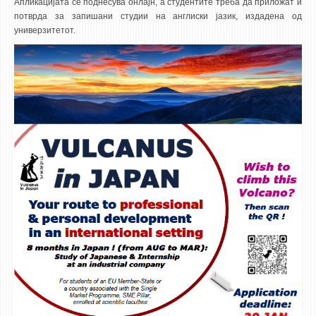
Апликацијата се поднесува онлајн, а студентите треба да приложат и
потврда за запишани студии на англиски јазик, издадена од
универзитетот.