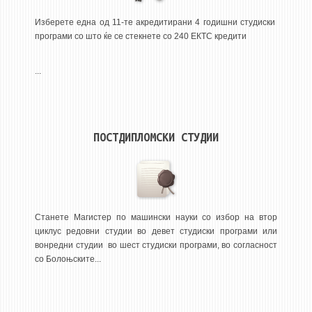
3DFindIT
Изберете една од 11-те акредитирани 4 годишни студиски
WATERBRIDGING
програми со што ќе се стекнете со 240 ЕКТС кредити
CIRASIM
ENERGET
...
AIR QUALITY MODELLING
АКТИ
ПОСТДИПЛОМСКИ СТУДИИ
АКТИ
ИНФОРМАЦИИ ОД ЈАВЕН КАРАКТЕР
АНКЕТИ И САМОЕВАЛУАЦИИ
ЗАВРШНИ СМЕТКИ
Станете Магистер по машински науки со избор на втор
циклус редовни студии во девет студиски програми или
ТЕЛЕФОНСКИ ИМЕНИК
вонредни студии во шест студиски програми, во согласност
со Болоњските...
ALUMNI MFS
ИЗВЕСТУВАЊА