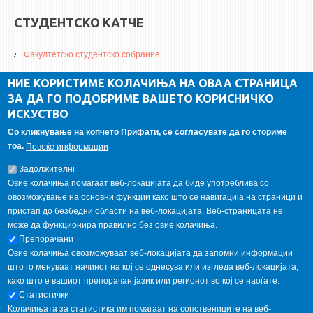
СТУДЕНТСКО КАТЧЕ
Факултетско студентско собрание
ДА Винчи магазин
НИЕ КОРИСТИМЕ КОЛАЧИЊА НА ОВАА СТРАНИЦА
ЗА ДА ГО ПОДОБРИМЕ ВАШЕТО КОРИСНИЧКО
Алумни асоцијација
ИСКУСТВО
Студентски пракси
Со кликнување на копчето Прифати, се согласувате да го сториме
тоа.
Повеќе информации
ГАЛЕРИЈА
Задолжителнi
Овие колачиња помагаат веб-локацијата да биде употреблива со
овозможување на основни функции како што се навигација на страници и
пристап до безбедни области на веб-локацијата. Веб-страницата не
може да функционира правилно без овие колачиња.
Препорачани
Овие колачиња овозможуваат веб-локацијата да запомни информации
што го менуваат начинот на кој се однесува или изгледа веб-локацијата,
како што е вашиот препорачан јазик или регионот во кој се наоѓате.
Статистички
Колачињата за статистика им помагаат на сопствениците на веб-