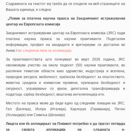
Содржината на текстот кој треба да се сподели на веб-страниците на
Вашата единица, е следна:
„
Повик за платена научна пракса на Заедничкиот истражувачки
центар на Европската комисија
Заедничкиот истражувачки центар на Европската комисија (JRC) нуди
платенa научнa пракса за научни практиканти. Подетални
информации, профил на кандидати и критериуми се достапни во
Анекс I
во следниов линк за апликација
.
За практикантствата што почнуваат во март 2026 година, JRC
овозможува учество на околу педесет (50) научни практиканти, во
различни тематски области како здравство, индустрија и вселена,
природни ресурси, мобилност, граѓанска безбедност за општеството,
животна средина и климатски промени, нуклеарна безбедност и
сигурност, управување со кризи, дигитална трансформација и
податоци, сајбер безбедност, вештачка интелигенција итн.
Местото на пракса може да биде едно од следниве локации на JRC:
Гел (Белгија), Испра (Италија), Карлсруе (Германија), Петен
(Холандија) или Севиља (Шпанија).
Лицата кои ќе аплицираат на Повикот потребно е да пратат потврда
за својата апликација на следната e-