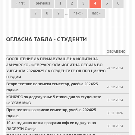
« first
‹ previous
1
2
3
4
5
6
7
8
9
…
next ›
last »
ОГЛАСНА ТАБЛА - СТУДЕНТИ
ОБЈАВЕНО
СООПШТЕНИЕ ЗА ПРИЈАВУВАЊЕ НА ИСПИТИ ЗА
ЈАНУАРСКО - ФЕВРУАРСКАТА ИСПИТНА СЕСИЈА ВО
24.12.2024
УЧЕБНАТА 2024/2025 ЗА СТУДЕНТИТЕ ОД ПРВ ЦИКЛУС
СТУДИИ
Втори тестови во зимски семестар, учебна 2024/25
20.12.2024
година
КОНКУРС за доделување 5 стипендии за студентите
03.12.2024
на УКИМ МФС
Први тестови во зимски семестар, учебна 2024/25
08.11.2024
година
10-та годишна летна програма која се одржува во
30.10.2024
ЛИБЕРТИ Скопје