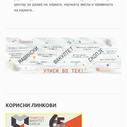
центар за развој на науката, научната мисла и примената
ЕКВИВАЛЕНЦИИ ОД СТАРИ СТУДИСКИ ПРОГРАМИ
на науката...
ОГЛАСНА ТАБЛА
СООПШТЕНИЈА
СТУДЕНТСКА СЛУЖБА
БИБЛИОТЕКА
ДА ВИНЧИ МАГАЗИН
СТИПЕНДИИ/ПРАКСИ
СТИПЕНДИИ
ПРАКСИ
КОРИСНИ ЛИНКОВИ
КОНТАКТ