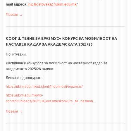
mail адреса:
n.p.kostovska@ukim.edu.mk
“
Повеќе
за Повик за платена научна пракса на Заедничкиот
истражувачки центар на Европската комисија
СООПШТЕНИЕ ЗА ЕРАЗМУС+ КОНУРС ЗА МОБИЛНОСТ НА
НАСТАВЕН КАДАР ЗА АКАДЕМСКАТА 2025/26
Почитувани,
Распишан е конкурсот за мобилност на наставниот кадар за
академската 2025/26 година.
Линкови од конкурсот:
https://ukim.edu.mk/studenti/mobilnosti/erazmus/
https://ukim.edu.mk/wp-
content/uploads/2025/10/erasmuskonkurs_za_nastavn...
Повеќе
за Соопштение за Еразмус+ Конурс за мобилност на наставен
кадар за академската 2025/26