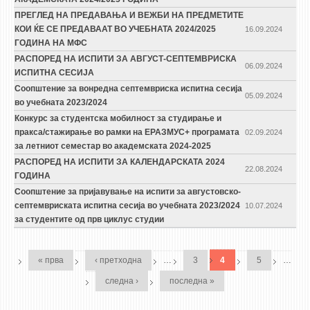
ПРЕГЛЕД НА ПРЕДАВАЊА И ВЕЖБИ НА ПРЕДМЕТИТЕ
КОИ ЌЕ СЕ ПРЕДАВААТ ВО УЧЕБНАТА 2024/2025
16.09.2024
ГОДИНА НА МФС
РАСПОРЕД НА ИСПИТИ ЗА АВГУСТ-СЕПТЕМВРИСКА
06.09.2024
ИСПИТНА СЕСИЈА
Соопштение за вонредна септемвриска испитна сесија
05.09.2024
во учебната 2023/2024
Конкурс за студентска мобилност за студирање и
пракса/стажирање во рамки на ЕРАЗМУС+ програмата
02.09.2024
за летниот семестар во академската 2024-2025
РАСПОРЕД НА ИСПИТИ ЗА КАЛЕНДАРСКАТА 2024
22.08.2024
ГОДИНА
Соопштение за пријавување на испити за августовско-
септемвриската испитна сесија во учебната 2023/2024
10.07.2024
за студентите од прв циклус студии
PAGES
« прва
‹ претходна
…
3
4
5
…
следна ›
последна »