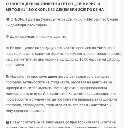
ОТВОРЕН ДЕН НА УНИВЕРЗИТЕТОТ „СВ. КИРИЛ И
МЕТОДИЈ“ ВО СКОПЈЕ 12 ДЕКЕМВРИ 2025 ГОДИНА
🎓 ОТВОРЕН ДЕН на Универзитетот „Св. Кирил и Методиј“ во Скопје
12 декември 2025 година
👋 Драги матуранти – идни студенти,
📅 Ве покануваме на традиционалниот Отворен ден на УКИМ, кој и
оваа година ќе се одржи со физичко присуство во просториите на секој
од факултетите, во два термина: од 11:00 до 13:00 часот и од 13:00 до
15:00 часот.
📚 Настанот ќе овозможи директно запознавање со студиските
програми, активностите на студентите, работата на центрите за
кариера и со сите академски, истражувачки и професионални
можности што ги нуди Универзитетот. Ќе можете да разговарате со
професорите и студентите, да поставувате прашања за студиските
програми, стипендиите, студентскиот живот, практикантството и
меѓународната размена.
🏫 Преку посетата ќе се запознаете со просторните капацитети на