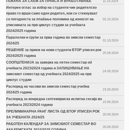
ПОКАНА ЗА САЕМ ЗА ПРАКСА И ВРАБОТУВАЊЕ
11.10.2024
Интерен оглас за избор на студенти чие родителско
право го врши само еден родител, кои се стекнуваат
со погодноста за плаќање половина од износот на
02.10.2024
уписнината за прв циклус студии за учебната
2024/2025 година
Паралелки и групи за прва година во зимски семестар
01.10.2024
2024/25
РЕШЕНИЕ за прием на нови студенти ВТОР уписен рок
25.09.2024
2024/2025 година
СООПШТЕНИЈА за заверка на летен семестар od
учебната 2023/2024 година и ЗАПИШУВАЊЕ НА
24.09.2024
зимскиот семестар од учебната 2024/2025 на прв
циклус студии
Распоред на часови во зимски семестар учебна
23.09.2024
2024/25 година
Распоред за вонредна септемвриска испитна сесија во
23.09.2024
учебната 2023/2024 година
ПРЕЛИМИНАРНА РАНГ ЛИСТА ОД ВТОР УПИСЕН РОК
20.09.2024
ЗА УЧЕБНАТА 2024/25
РАБОТЕН КАЛЕНДАР ЗА ЗИМСКИОТ СЕМЕСТАР ВО
20.09.2024
АКАДЕМСКАТА 2024/2025 ГОДИНА