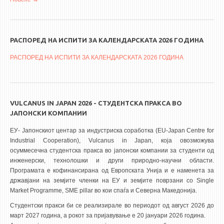
Скопје 12 декември 2025 година
РАСПОРЕД НА ИСПИТИ ЗА КАЛЕНДАРСКАТА 2026 ГОДИНА
РАСПОРЕД НА ИСПИТИ ЗА КАЛЕНДАРСКАТА 2026 ГОДИНА
VULCANUS IN JAPAN 2026 - СТУДЕНТСКА ПРАКСА ВО
ЈАПОНСКИ КОМПАНИИ
ЕУ- Јапонскиот центар за индустриска соработка (EU-Japan Centre for
Industrial Cooperation), Vulcanus in Japan, која овозможува
осуммесечна студентска пракса во јапонски компании за студенти од
инженерски, технолошки и други природно-научни области.
Програмата е кофинансирана од Европската Унија и е наменета за
државјани на земјите членки на ЕУ и земјите поврзани со Single
Market Programme, SME pillar во кои спаѓа и Северна Македонија.
Студентски пракси би се реализирале во периодот од август 2026 до
март 2027 година, а рокот за пријавување е 20 јануари 2026 година.