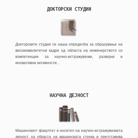
НАСТАВЕН КАДАР
ДОКТОРСКИ СТУДИИ
РЕДОВНИ ПРОФ.
ВОНРЕДНИ ПРОФ.
ДОЦЕНТИ
АСИСТЕНТИ
Докторските студии се наша определба за образување на
висококвалитетни кадри од областа на инженерството со
ЛЕКТОРИ
компетенции за научно-истражувачки, развојни и
ЛАБОРАНТИ
иновативни активности...
ПЕНЗИОНИРАН КАДАР
IN MEMORIAM
НАУЧНА ДЕЈНОСТ
СТУДИИ
I ЦИКЛУС - ДОДИПЛОМСКИ
II ЦИКЛУС - ПОСЛЕДИПЛОМСКИ
III ЦИКЛУС - ДОКТОРСКИ
Машинскиот факултет е носител на научно-истражувачката
дејност од областа на машинската струка и претставува
МЕЃУНАРОДНА РАЗМЕНА