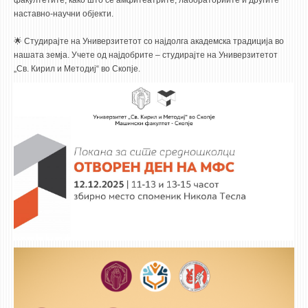
факултетите, како што се амфитеатрите, лабораториите и другите
наставно-научни објекти.
🌟 Студирајте на Универзитетот со најдолга академска традиција во
нашата земја. Учете од најдобрите – студирајте на Универзитетот
„Св. Кирил и Методиј“ во Скопје.