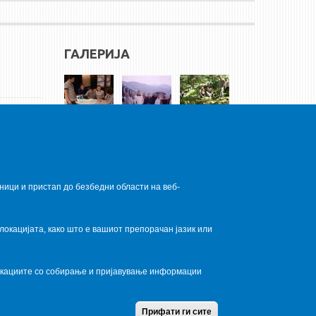
ГАЛЕРИЈА
ници и пристап до безбедни области на веб-
локацијата, како што е вашиот препорачан јазик или
локациите со собирање и пријавување информации
Home
Contact Us
Terms condition
Privacy Policy
Прифати ги сите