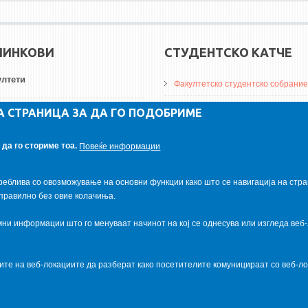
ЛИНКОВИ
СТУДЕНТСКО КАТЧЕ
лтети
Факултетско студентско собрание
ДА Винчи магазин
А СТРАНИЦА ЗА ДА ГО ПОДОБРИМЕ
ерзитети
Алумни асоцијација
да го сториме тоа.
Повеќе информации
итуции
Студентски пракси
реблива со овозможување на основни функции како што се навигација на стра
правилно без овие колачиња.
и информации што го менуваат начинот на кој се однесува или изгледа веб-
ците на веб-локациите да разберат како посетителите комуницираат со веб-
al.com
. Powered by
VapourApps