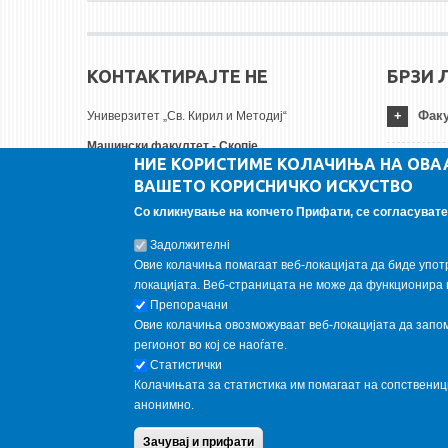
КОНТАКТИРАЈТЕ НЕ
БРЗИ 
Факу
Универзитет „Св. Кирил и Методиј“
Машински факултет - Скопје
НИЕ КОРИСТИМЕ КОЛАЧИЊА НА ОВА
Руѓер Бошковиќ бр.18
Унив
ВАШЕТО КОРИСНИЧКО ИСКУСТВО
1000 Скопје, Република Северна Македонија
Тел:
+ 389 2 3099-200
Со кликнување на копчето Прифати, се согласувате 
Инст
Факс:
+ 389 2 3099-298
Задолжителнi
Е-пошта:
contact@mf.edu.mk
Овие колачиња помагаат веб-локацијата да биде упот
FOLLOW US
локацијата. Веб-страницата не може да функционира 
Препорачани
Овие колачиња овозможуваат веб-локацијата да запомн
Follow us on:
регионот во кој се наоѓате.
Статистички
Колачињата за статистика им помагаат на сопствени
анонимно.
Copyright © 2013 Garnet All Rights Reserved. Designed by
weebp
Зачувај и прифати