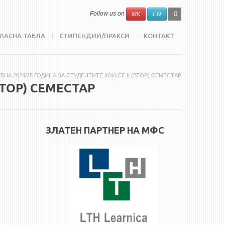
SEARCH
Search
Follow us on
МК
EN
FORM
ЛАСНА ТАБЛА
СТИПЕНДИИ/ПРАКСИ
КОНТАКТ
НА 2024/25 ГОДИНА ЗА СТУДЕНТИТЕ КОИ СЕ II (ВТОР) СЕМЕСТАР
ВТОР) СЕМЕСТАР
ЗЛАТЕН ПАРТНЕР НА МФС