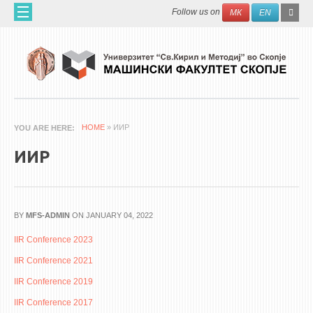
Skip to main content
SEAR
Search
Follow us on
МК
EN
FO
ДОМА
ЗА НАС
60 ГОДИНИ МФ
ЗА ФАКУЛТЕТОТ
HOME
» ИИР
YOU ARE HERE
ОРГАНИЗАЦИЈА
ИИР
НАУЧНА ДЕЈНОСТ
МАШИНСКО ИНЖЕНЕРСТВО - НАУЧНО СПИСАНИЕ
BY
MFS-ADMIN
ON JANUARY 04, 2022
АПЛИКАТИВНА ДЕЈНОСТ
IIR Conference 2023
МЕЃУНАРОДНА СОРАБОТКА
IIR Conference 2021
ERASMUS+
IIR Conference 2019
QIM-SEE
IIR Conference 2017