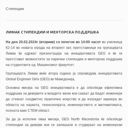
Стипендии
ЛИМАК СТИПЕНДИИ И МЕНТОРСКА ПОДДРШКА
На ден 20.02.2024г (вторник) со почеток во 14:00 часот
во училница
К2-14 во новата зграда на вториот кат, претставници на групацијата
Лимак ќе одржат презентација на иницијативата GEG и ќе ги
претстават можностите за парични стипендии и менторска поддршка
на студентките од Машинскиот факултет.
Групацијата Лимак веќе втора година ја спроведува иницијативата
Global Engineer Girls (GEG) во Македонија,
Oсновна мисија на GEG иницијативата е да обезбеди ефективна
поддршка за девојките и младите жени кои сакаат да бидат инженери
да стекнат соодветно практично искуство и да изградат кариера во
областа на науката, технологијата, инженерството и математиката,
позната како СТЕМ област.
За да ја исполни оваа мисија, GEG North Macedonia ќе обезбеди
стипендии за девојки кои се запишале и студираат на инженерски