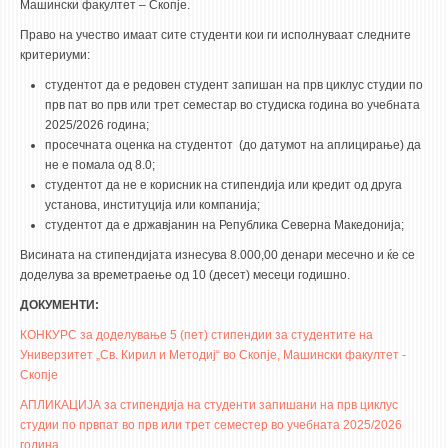
3DFindIT
Машински факултет – Скопје.
WATERBRIDGING
Право на учество имаат сите студенти кои ги исполнуваат следните
критериуми:
CIRASIM
студентот да е редовен студент запишан на прв циклус студии по
ENERGET
прв пат во прв или трет семестар во студиска година во учебната
2025/2026 година;
AIR QUALITY MODELLING
просечната оценка на студентот (до датумот на аплицирање) да
не е помала од 8.0;
АКТИ
студентот да не е корисник на стипендија или кредит од друга
установа, институција или компанија;
АКТИ
студентот да е државјанин на Република Северна Македонија;
ИНФОРМАЦИИ ОД ЈАВЕН КАРАКТЕР
Висината на стипендијата изнесува 8.000,00 денари месечно и ќе се
АНКЕТИ И САМОЕВАЛУАЦИИ
доделува за времетраење од 10 (десет) месеци годишно.
ЗАВРШНИ СМЕТКИ
ДОКУМЕНТИ:
КОНКУРС за доделување 5 (пет) стипендии за студентите на
ТЕЛЕФОНСКИ ИМЕНИК
Универзитет „Св. Кирил и Методиј“ во Скопје, Машински факултет -
ALUMNI MFS
Скопје
АПЛИКАЦИЈА за стипендија на студенти запишани на прв циклус
ИЗВЕСТУВАЊА
студии по првпат во прв или трет семестер во учебната 2025/2026
година