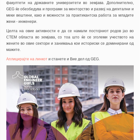
факултети на државните универзитети во земјава. Дополнително,
GEG ќе обезбедува и програми за менторство и развој на дигитални и
меки вештини, како и можности за практикантска работа за младите
жени - инженери.
Целта на овие активности е да се намали постојниот родов јаз во
СТЕМ областа во земјава, со тоа што ќе се зголеми учеството на
жените во овие сектори и занимања кои историски се доминирани од
мажите.
Аплицирајте на линкот
и станете и Вие дел од GEG.