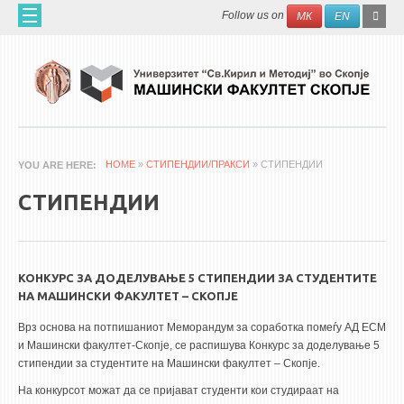
Skip to main content
SEAR
Search
Follow us on
МК
EN
FO
ДОМА
ЗА НАС
60 ГОДИНИ МФ
ЗА ФАКУЛТЕТОТ
HOME
»
СТИПЕНДИИ/ПРАКСИ
» СТИПЕНДИИ
YOU ARE HERE
ОРГАНИЗАЦИЈА
СТИПЕНДИИ
НАУЧНА ДЕЈНОСТ
МАШИНСКО ИНЖЕНЕРСТВО - НАУЧНО СПИСАНИЕ
КОНКУРС ЗА ДОДЕЛУВАЊЕ 5 СТИПЕНДИИ ЗА СТУДЕНТИТЕ
АПЛИКАТИВНА ДЕЈНОСТ
НА МАШИНСКИ ФАКУЛТЕТ – СКОПЈЕ
МЕЃУНАРОДНА СОРАБОТКА
Врз основа на потпишаниот Меморандум за соработка помеѓу АД ЕСМ
и Машински факултет-Скопје, се распишува Конкурс за доделување 5
ERASMUS+
стипендии за студентите на Машински факултет – Скопје.
QIM-SEE
На конкурсот можат да се пријават студенти кои студираат на