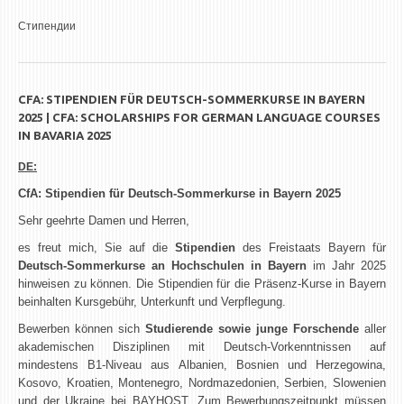
Стипендии
CFA: STIPENDIEN FÜR DEUTSCH-SOMMERKURSE IN BAYERN
2025 | CFA: SCHOLARSHIPS FOR GERMAN LANGUAGE COURSES
IN BAVARIA 2025
DE:
CfA: Stipendien für Deutsch-Sommerkurse in Bayern 2025
Sehr geehrte Damen und Herren,
es freut mich, Sie auf die
Stipendien
des Freistaats Bayern für
Deutsch-Sommerkurse an Hochschulen in Bayern
im Jahr 2025
hinweisen zu können. Die Stipendien für die Präsenz-Kurse in Bayern
beinhalten Kursgebühr, Unterkunft und Verpflegung.
Bewerben können sich
Studierende sowie junge Forschende
aller
akademischen Disziplinen mit Deutsch-Vorkenntnissen auf
mindestens B1-Niveau aus Albanien, Bosnien und Herzegowina,
Kosovo, Kroatien, Montenegro, Nordmazedonien, Serbien, Slowenien
und der Ukraine bei BAYHOST. Zum Bewerbungszeitpunkt müssen