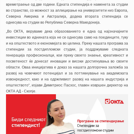
времетраење од две години. Едната стипендија е наменета за студии
ЕКВИВАЛЕНЦИИ ОД СТАРИ СТУДИСКИ ПРОГРАМИ
во странство, со можност за аплицирање на универзитети низ Европа,
Северна Америка и Австралија, додека втората стипендија се
однесува на студии во Република Северна Македонија.
ОГЛАСНА ТАБЛА
„Во ОКТА, веруваме дека образованието е една од најзначајните
СООПШТЕНИЈА
инвестиции во иднината која не се однесува само на поединците, туку
и на општеството и економијата во целина. Преку нашата програма за
СТУДЕНТСКА СЛУЖБА
стипендии за постдипломски студии, ја поддржуваме следната
БИБЛИОТЕКА
генерација професионалци, кои преку своето знаење, креативност и
посветеност ќе донесат иновации и високи достигнувања во своите
ДА ВИНЧИ МАГАЗИН
области. Оваа иницијатива е доказ за нашата долгорочна заложба за
развој на човечкиот потенцијал и за поттикнување на академската
СТИПЕНДИИ/ПРАКСИ
извонредност, како и на одржливиот развој на нашата индустрија и
општеството“, изјави Димитриос Пасхос, главен извршен директор на
СТИПЕНДИИ
ОКТА АД - Скопје.
ПРАКСИ
КОНТАКТ