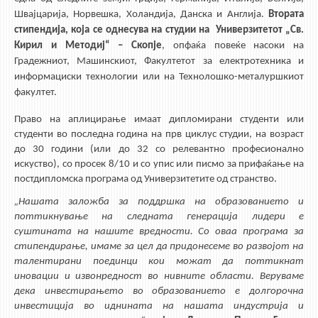
Швајцарија, Норвешка, Холандија, Данска и Англија.
Втората
стипендија, која се однесува на студии на Универзитетот „Св.
Кирил и Методиј“ – Скопје
, опфаќа повеќе насоки на
Градежниот, Машинскиот, Факултетот за електротехника и
информациски технологии или на Технолошко-металуршкиот
факултет.
Право на аплицирање имаат дипломирани студенти или
студенти во последна година на прв циклус студии, на возраст
до 30 години (или до 32 со релевантно професионално
искуство), со просек 8/10 и со упис или писмо за прифаќање на
постдипломска програма од Универзитетите од странство.
„Нашата заложба за поддршка на образованието и
поттикнување на следната генерација лидери е
суштината на нашите вредности. Со оваа програма за
стипендирање, имаме за цел да придонесеме во развојот на
талентирани поединци кои можат да поттикнат
иновации и извонредност во нивните области. Веруваме
дека инвестирањето во образованието е долгорочна
инвестиција во иднината на нашата индустрија и