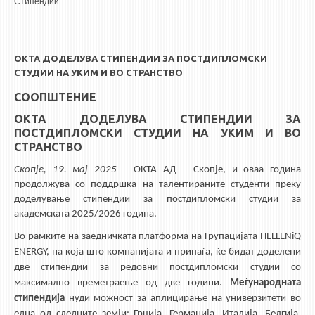
Стипендии
ОКТА ДОДЕЛУВА СТИПЕНДИИ ЗА ПОСТДИПЛОМСКИ
СТУДИИ НА УКИМ И ВО СТРАНСТВО
СООПШТЕНИЕ
ОКТА ДОДЕЛУВА СТИПЕНДИИ ЗА
ПОСТДИПЛОМСКИ СТУДИИ НА УКИМ И ВО
СТРАНСТВО
Скопје,
19
. мај 2025
– ОКТА АД – Скопје, и оваа година
продолжува со поддршка на талентираните студенти преку
доделување стипендии за постдипломски студии за
академската 2025/2026 година.
Во рамките на заедничката платформа на Групацијата HELLENiQ
ENERGY, на која што компанијата и припаѓа, ќе бидат доделени
две стипендии за редовни постдипломски студии со
максимално времетраење од две години.
Меѓународната
стипендија
нуди можност за аплицирање на универзитети во
една од следните земји: Грција, Германија, Италија, Белгија,