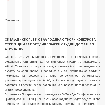
НАСТАВЕН КАДАР
РЕДОВНИ ПРОФ.
ВОНРЕДНИ ПРОФ.
Стипендии
ДОЦЕНТИ
АСИСТЕНТИ
ОКТА АД – СКОПЈЕ И ОВАА ГОДИНА ОТВОРИ КОНКУРС ЗА
ЛЕКТОРИ
СТИПЕНДИИ ЗА ПОСТДИПЛОМСКИ СТУДИИ ДОМА И ВО
ЛАБОРАНТИ
СТРАНСТВО.
ПЕНЗИОНИРАН КАДАР
Скопје, 30.03.2026 - Компанијата осма година по ред објавува повик за
доделување стипендии за постдипломски студии за академската
IN MEMORIAM
2026/2027 година. Во овој нов повик, зголемен е бројот на академските
области за аплицирање, а дополнет е и со можноста за делумно
СТУДИИ
покривање на трошоците за живот во согласност со однапред
утврдени критериуми. ОКТА АД – Скопје продолжува со својата
I ЦИКЛУС - ДОДИПЛОМСКИ
долгорочна посветеност за поддршка на образованието и развојот на
млади професионалци.
II ЦИКЛУС - ПОСЛЕДИПЛОМСКИ
Во рамки на Програмата за стипендии на ОКТА АД – Скопје, членка на
III ЦИКЛУС - ДОКТОРСКИ
Групацијата HELLENiQ ENERGY, и оваа година ќе бидат доделени две
стипендии за редовни постдипломски студии, со максимално
МЕЃУНАРОДНА РАЗМЕНА