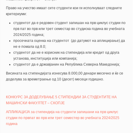
Право на учество имаат сите студенти кои ги исполнуваат следните
критериуми:
студентот да е редовен студент запишан на прв циклус студии по
прв пат во прв или трет семестар во студиска година во учебната
2024/2025 година;
просечната оценка на студентот (до датумот на аплицирање) да
не е помала од 8.0;
студентот да не е корисник на стипендија или кредит од друга
установа, институција или компанија;
студентот да е државјанин на Република Северна Македонија;
Висината на стипендијата изнесува 8.000,00 денари месечно и ќе се
доделува за времетраење од 10 (десет) месеци годишно.
КОНКУРС ЗА ДОДЕЛУВАЊЕ 5 СТИПЕНДИИ ЗА СТУДЕНТИТЕ НА
МАШИНСКИ ФАКУЛТЕТ – СКОПЈЕ
АПЛИКАЦИЈА за стипендија на студенти запишани на прв циклус
студии по првпат во прв или трет семестер во учебната 2024/2025
година