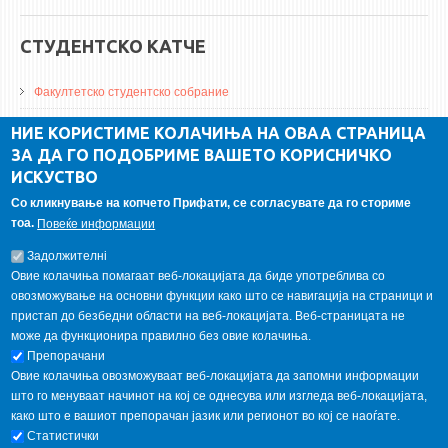
СТУДЕНТСКО КАТЧЕ
Факултетско студентско собрание
ДА Винчи магазин
НИЕ КОРИСТИМЕ КОЛАЧИЊА НА ОВАА СТРАНИЦА
ЗА ДА ГО ПОДОБРИМЕ ВАШЕТО КОРИСНИЧКО
Алумни асоцијација
ИСКУСТВО
Студентски пракси
Со кликнување на копчето Прифати, се согласувате да го сториме
тоа.
Повеќе информации
ГАЛЕРИЈА
Задолжителнi
Овие колачиња помагаат веб-локацијата да биде употреблива со
овозможување на основни функции како што се навигација на страници и
пристап до безбедни области на веб-локацијата. Веб-страницата не
може да функционира правилно без овие колачиња.
Препорачани
Овие колачиња овозможуваат веб-локацијата да запомни информации
што го менуваат начинот на кој се однесува или изгледа веб-локацијата,
како што е вашиот препорачан јазик или регионот во кој се наоѓате.
Статистички