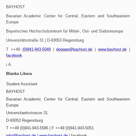
BAYHOST
Bavarian Academic Center for Central, Eastern and Southeastern
Europe
Bayerisches Hochschulzentrum für Mittel-, Ost- und Südosteuropa
Universitätsstraße 31 | D-93053 Regensburg
T ++49
(0)941-943-5049
|
doeppe@bayhost.de
|
www.bayhost.de
|
facebook
i.A.
Blanka Libera
Student Assistant
BAYHOST
Bavarian Academic Center for Central, Eastern and Southeastern
Europe
Universitaetsstrasse 31
D-93053 Regensburg
T ++49 (0)941-943-5586 | F ++49 (0)941-943-5051
info@bayhost.de
|
www.bayhost.de
| facebook