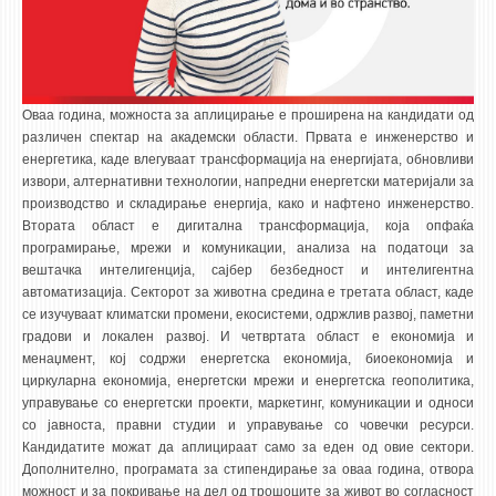
Оваа година, можноста за аплицирање е проширена на кандидати од
различен спектар на академски области. Првата е инженерство и
енергетика, каде влегуваат трансформација на енергијата, обновливи
извори, алтернативни технологии, напредни енергетски материјали за
производство и складирање енергија, како и нафтено инженерство.
Втората област е дигитална трансформација, која опфаќа
програмирање, мрежи и комуникации, анализа на податоци за
вештачка интелигенција, сајбер безбедност и интелигентна
автоматизација. Секторот за животна средина е третата област, каде
се изучуваат климатски промени, екосистеми, одржлив развој, паметни
градови и локален развој. И четвртата област е економија и
менаџмент, кој содржи енергетска економија, биоекономија и
циркуларна економија, енергетски мрежи и енергетска геополитика,
управување со енергетски проекти, маркетинг, комуникации и односи
со јавноста, правни студии и управување со човечки ресурси.
Кандидатите можат да аплицираат само за еден од овие сектори.
Дополнително, програмата за стипендирање за оваа година, отвора
можност и за покривање на дел од трошоците за живот во согласност