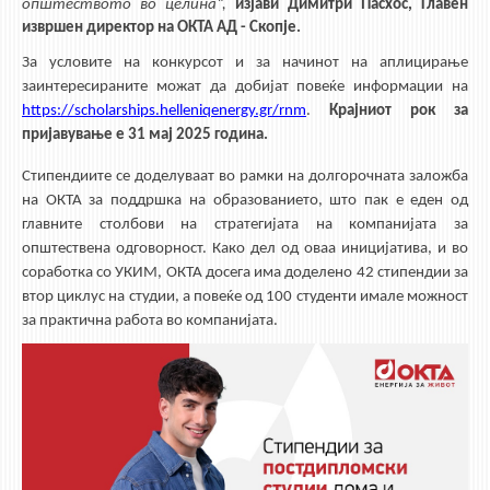
општеството во целина“,
изјави Димитри Пасхос, Главен
извршен директор на ОКТА АД - Скопје.
За условите на конкурсот и за начинот на аплицирање
заинтересираните можат да добијат повеќе информации на
https://scholarships.helleniqenergy.gr/rnm
.
Крајниот рок за
пријавување е 31 мај 2025 година.
Стипендиите се доделуваат во рамки на долгорочната заложба
на ОКТА за поддршка на образованието, што пак е еден од
главните столбови на стратегијата на компанијата за
општествена одговорност. Како дел од оваа иницијатива, и во
соработка со УКИМ, ОКТА досега има доделено 42 стипендии за
втор циклус на студии, а повеќе од 100 студенти имале можност
за практична работа во компанијата.