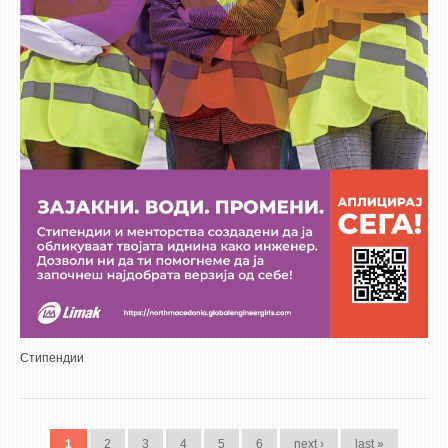
Стипендии
PAGES
1
2
3
4
5
6
next ›
last »