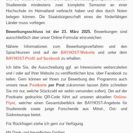
Studierende mindestens zwei komplette Semester an einer
Hochschule im Heimatland verbracht haben und dies durch Noten
belegen können. Die Staatsbürgerschaft eines der förderfähigen
Länder muss vorliegen.
Bewerbungsschluss ist der 23. März 2025.
Bewerbungen sind
ausschließlich über unser Online-Formular einzureichen.
Nähere Informationen zum Bewerbungsverfahren und den
Sprachkursen sind auf der
BAYHOST-Website
und unter dem
BAYHOST-Profil auf facebook
zu erhalten.
Ich bitte Sie, die Ausschreibung ggf. an Interessierte weiterzuleiten
und / oder auf Ihrer Website zu veröffentlichen bzw. über Facebook zu
teilen. Gern können wir Ihnen zur Bewerbung des Programms auch
unsere neue
Postkarte
per Post
zukommen lassen (bitte schreiben
Sie mir nur, welche Stückzahl wir wohin versenden sollen). Der auf der
Postkarte gedruckte QR-Code führt auf unseren aktuellen
Online-
Flyer
, welcher einen Gesamtüberblick der BAYHOST-Angebote für
Studierende sowie junge Forschende aus Mittel-, Ost- und
Südosteuropa bietet.
Für Rückfragen stehe ich gern zur Verfügung.
Mit Dank und freundlichen Grüßen