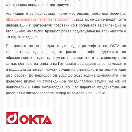
со однапред определени критериуми.
Апликациите се поднесуваат исклучиво онлајн, преку платформата:
https://scholarships.helleniqenergy.gr/rnm
, каде може да се најдат сите
информации и критериуми поврзани со Програмата за стипендии за
втор циклус на студии. Крајниот рок за поднесување на апликациите е
18 мај 2026 година.
Програмата за стипендии е дел од стратегијата на ОКТА за
корпоративна одговорност, во рамки на која поддршката на
образованието е еден од клучните приоритети, и се спроведува во
согласност со стратегијата на Групацијата за зајакнување на младите
и поддршка за постдипломски студии на стипендисти од земјите каде
што работи. Во периодот од 2017 до 2025 година компанијата има
доделено вкупно 44 стипендии за постдипломски студии, од кои 43
национални и една меѓународна, со што директно придонесува кон
развојот на високообразован кадар во земјава и пошироко.