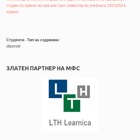
3DFindIT
студии по првпат во прв или трет семестер во учебната 2023/2024
WATERBRIDGING
година
CIRASIM
ENERGET
AIR QUALITY MODELLING
Студенти - Тип на содржина:
stipendii
АКТИ
АКТИ
ЗЛАТЕН ПАРТНЕР НА МФС
ИНФОРМАЦИИ ОД ЈАВЕН КАРАКТЕР
АНКЕТИ И САМОЕВАЛУАЦИИ
ЗАВРШНИ СМЕТКИ
ТЕЛЕФОНСКИ ИМЕНИК
ALUMNI MFS
ИЗВЕСТУВАЊА