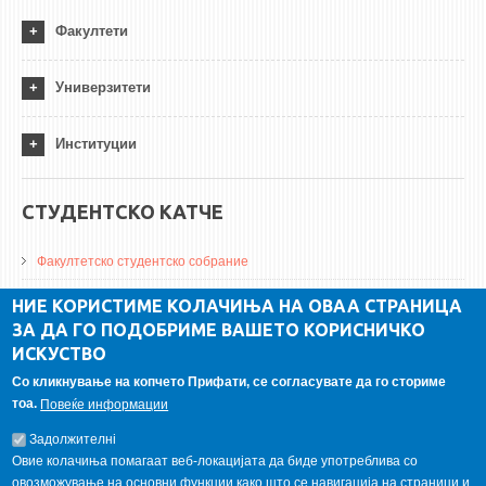
Факултети
Универзитети
Институции
СТУДЕНТСКО КАТЧЕ
Факултетско студентско собрание
ДА Винчи магазин
НИЕ КОРИСТИМЕ КОЛАЧИЊА НА ОВАА СТРАНИЦА
ЗА ДА ГО ПОДОБРИМЕ ВАШЕТО КОРИСНИЧКО
Алумни асоцијација
ИСКУСТВО
Студентски пракси
Со кликнување на копчето Прифати, се согласувате да го сториме
тоа.
Повеќе информации
ГАЛЕРИЈА
Задолжителнi
Овие колачиња помагаат веб-локацијата да биде употреблива со
овозможување на основни функции како што се навигација на страници и