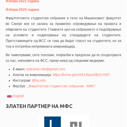
3DFindIT
Избори 2021 година
WATERBRIDGING
Избори 2020 година
Факултетското студентско собрание е тело на Машинскиот факултет
CIRASIM
во Скопје кое се залага за правилно спроведување на правата и
ENERGET
обврските на студентите. Главната цел на собранието е подобрување
на условите и подигнување на стандардите на студентите.
AIR QUALITY MODELLING
Претставниците од ФСС се тука да бидат гласот на студентите, но за
тоа е потребна непрекината комуникација.
АКТИ
Ве замолуваме, сите поплаки, пофалби и предлози да ги споделувате
АКТИ
со нас, членовите на ФСС, преку некој од следниве медиуми:
ИНФОРМАЦИИ ОД ЈАВЕН КАРАКТЕР
Е-маил:
sobranie.mfs@gmail.com
Aлатка за комуникација:
https://forms.gle/v5914bpaVBr2v7iN7
АНКЕТИ И САМОЕВАЛУАЦИИ
Инстаграм:
@fss.mfs
ЗАВРШНИ СМЕТКИ
Фејсбук :
„Факултетско студентско собрание - МФС“
English
ТЕЛЕФОНСКИ ИМЕНИК
ЗЛАТЕН ПАРТНЕР НА МФС
ALUMNI MFS
ИЗВЕСТУВАЊА