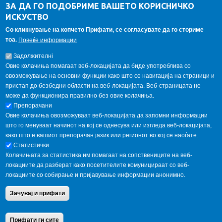
ЗА ДА ГО ПОДОБРИМЕ ВАШЕТО КОРИСНИЧКО
Алумни асоцијација
ИСКУСТВО
Студентски пракси
Со кликнување на копчето Прифати, се согласувате да го сториме
тоа.
Повеќе информации
ГАЛЕРИЈА
Задолжителнi
Овие колачиња помагаат веб-локацијата да биде употреблива со
овозможување на основни функции како што се навигација на страници и
пристап до безбедни области на веб-локацијата. Веб-страницата не
може да функционира правилно без овие колачиња.
Препорачани
Овие колачиња овозможуваат веб-локацијата да запомни информации
што го менуваат начинот на кој се однесува или изгледа веб-локацијата,
како што е вашиот препорачан јазик или регионот во кој се наоѓате.
Статистички
Колачињата за статистика им помагаат на сопствениците на веб-
локациите да разберат како посетителите комуницираат со веб-
локациите со собирање и пријавување информации анонимно.
Copyright © 2013 Garnet All Rights Reserved. Designed by
weebpal.com
.
Зачувај и прифати
Powered by
VapourApps
Home
Contact Us
Terms condition
Privacy Policy
Прифати ги сите