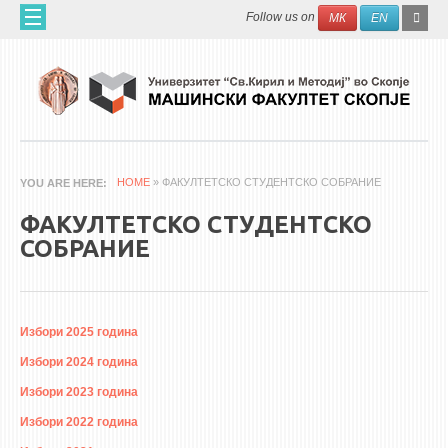
Skip to main content
SEAR
Search
Follow us on
МК
EN
FO
ДОМА
ЗА НАС
60 ГОДИНИ МФ
ЗА ФАКУЛТЕТОТ
HOME
» ФАКУЛТЕТСКО СТУДЕНТСКО СОБРАНИЕ
YOU ARE HERE
ОРГАНИЗАЦИЈА
ФАКУЛТЕТСКО СТУДЕНТСКО
НАУЧНА ДЕЈНОСТ
СОБРАНИЕ
МАШИНСКО ИНЖЕНЕРСТВО - НАУЧНО СПИСАНИЕ
АПЛИКАТИВНА ДЕЈНОСТ
Избори 2025 година
МЕЃУНАРОДНА СОРАБОТКА
Избори 2024 година
ERASMUS+
Избори 2023 година
QIM-SEE
Избори 2022 година