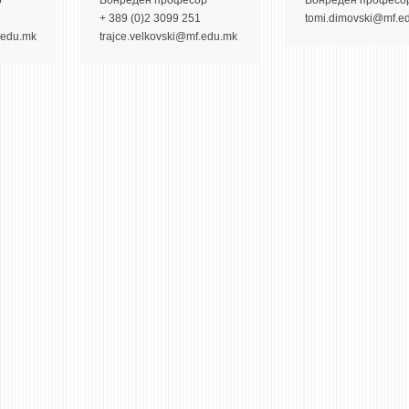
р
Вонредeн професор
Вонредeн професо
+ 389 (0)2 3099 251
tomi.dimovski@mf.e
.edu.mk
trajce.velkovski@mf.edu.mk