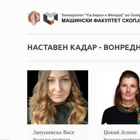
Skip to main content
НАСТАВЕН КАДАР - ВОНРЕД
Јанушевска Васе
Џокиќ Јелена