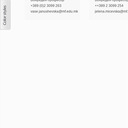
Вонредeн професор
Вонредeн професо
+389 (0)2 3099 263
++389 2 3099 254
vase.janushevska@mf.edu.mk
jelena.micevska@mf