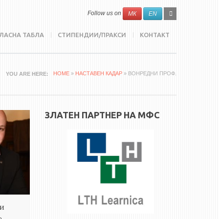
SEARCH
Search
Follow us on
МК
EN
FORM
ЛАСНА ТАБЛА
СТИПЕНДИИ/ПРАКСИ
КОНТАКТ
HOME
»
НАСТАВЕН КАДАР
» ВОНРЕДНИ ПРОФ.
YOU ARE HERE
ЗЛАТЕН ПАРТНЕР НА МФС
и