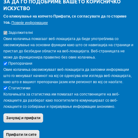
ЗА ДА ГО ПОДОБРИМЕ ВАШЕТО КОРИСНИЧКО
Алумни асоцијација
ИСКУСТВО
Студентски пракси
Со кликнување на копчето Прифати, се согласувате да го сториме
тоа.
Повеќе информации
ГАЛЕРИЈА
Задолжителнi
Овие колачиња помагаат веб-локацијата да биде употреблива со
овозможување на основни функции како што се навигација на страници и
пристап до безбедни области на веб-локацијата. Веб-страницата не
може да функционира правилно без овие колачиња.
Препорачани
Овие колачиња овозможуваат веб-локацијата да запомни информации
што го менуваат начинот на кој се однесува или изгледа веб-локацијата,
како што е вашиот препорачан јазик или регионот во кој се наоѓате.
Статистички
Колачињата за статистика им помагаат на сопствениците на веб-
локациите да разберат како посетителите комуницираат со веб-
локациите со собирање и пријавување информации анонимно.
Copyright © 2013 Garnet All Rights Reserved. Designed by
weebpal.com
.
Зачувај и прифати
Powered by
VapourApps
Home
Contact Us
Terms condition
Privacy Policy
Прифати ги сите