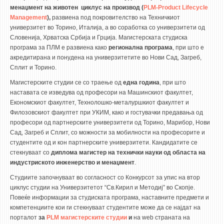
3DFindIT
менаџмент на животен циклус на производ (
PLM-Product Lifecycle
WATERBRIDGING
Management
)
,
развиена под покровителство на Техничкиот
универзитет во Торино, Италија, а во соработка со универзитети од
CIRASIM
Словенија, Хрватска Србија и Грција. Магистерската студиска
програма за ПЛМ е развиена како
ENERGET
регионална програма
, при што е
акредитирана и понудена на универзитетите во Нови Сад, Загреб,
AIR QUALITY MODELLING
Сплит и Торино.
Магистерските студии се со траење од
една година
, при што
АКТИ
наставата се изведува од професори на Машинскиот факултет,
Економскиот факултет, Технолошко-металуршкиот факултет и
АКТИ
Филозовскиот факултет при УКИМ, како и гостувачки предавања од
ИНФОРМАЦИИ ОД ЈАВЕН КАРАКТЕР
професори од партнерските универзитети од Торино, Марибор, Нови
Сад, Загреб и Сплит, со можности за мобилности на професорите и
АНКЕТИ И САМОЕВАЛУАЦИИ
студентите од и кон партнерските универзитети. Кандидатите се
ЗАВРШНИ СМЕТКИ
стекнуваат со
диплома магистер на технички науки од областа на
индустриското инженерство и менаџмент
.
ТЕЛЕФОНСКИ ИМЕНИК
Студиите започнуваат во согласност со Конкурсот за упис на втор
ALUMNI MFS
циклус студии на Универзитетот “Св.Кирил и Методиј” во Скопје.
Повеќе информации за студиската програма, наставните предмети и
ИЗВЕСТУВАЊА
компетенциите кои ги стекнуваат студентите може да се најдат на
порталот
за
PLM магистерските студии
и
на web страната на