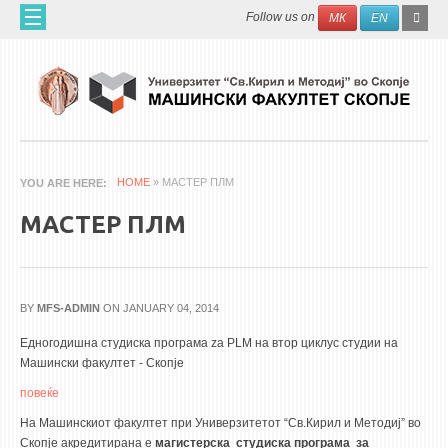
Skip to main content
SEAR
Search
Follow us on
МК
EN
FO
ДОМА
ЗА НАС
60 ГОДИНИ МФ
ЗА ФАКУЛТЕТОТ
HOME
» МАСТЕР ПЛМ
YOU ARE HERE
ОРГАНИЗАЦИЈА
МАСТЕР ПЛМ
НАУЧНА ДЕЈНОСТ
МАШИНСКО ИНЖЕНЕРСТВО - НАУЧНО СПИСАНИЕ
BY
MFS-ADMIN
ON JANUARY 04, 2014
АПЛИКАТИВНА ДЕЈНОСТ
Едногодишна студиска програма za PLM на втор циклус студии на
МЕЃУНАРОДНА СОРАБОТКА
Машински факултет - Скопје
ERASMUS+
повеќе
QIM-SEE
На Машинскиот факултет при Универзитетот “Св.Кирил и Методиј” во
Скопје акредитирана е
магистерска студиска програма за