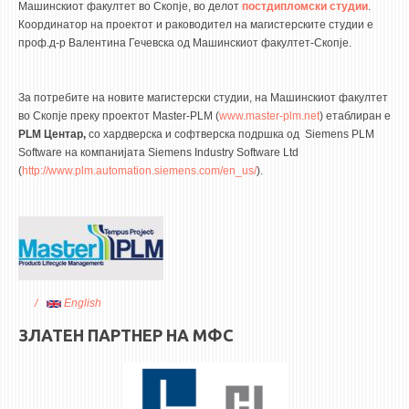
НАСТАВЕН КАДАР
Машинскиот факултет во Скопје, во делот
постдипломски студии
.
Координатор на проектот и раководител на магистерските студии е
проф.д-р Валентина Гечевска од Машинскиот факултет-Скопје.
РЕДОВНИ ПРОФ.
ВОНРЕДНИ ПРОФ.
За потребите на новите магистерски студии, на Машинскиот факултет
ДОЦЕНТИ
во Скопје преку проектот Master-PLM (
www.master-plm.net
) етаблиран е
АСИСТЕНТИ
PLM Центар
,
со хардверска и софтверска подршка од Siemens PLM
Software на компанијата Siemens Industry Software Ltd
ЛЕКТОРИ
(
http://www.plm.automation.siemens.com/en_us/
).
ЛАБОРАНТИ
ПЕНЗИОНИРАН КАДАР
IN MEMORIAM
СТУДИИ
English
I ЦИКЛУС - ДОДИПЛОМСКИ
ЗЛАТЕН ПАРТНЕР НА МФС
II ЦИКЛУС - ПОСЛЕДИПЛОМСКИ
III ЦИКЛУС - ДОКТОРСКИ
МЕЃУНАРОДНА РАЗМЕНА