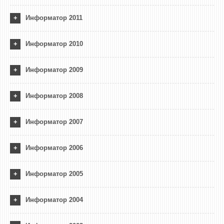
НАСТАВЕН КАДАР
Информатор 2011
РЕДОВНИ ПРОФ.
ВОНРЕДНИ ПРОФ.
Информатор 2010
ДОЦЕНТИ
Информатор 2009
АСИСТЕНТИ
ЛЕКТОРИ
Информатор 2008
ЛАБОРАНТИ
ПЕНЗИОНИРАН КАДАР
Информатор 2007
IN MEMORIAM
Информатор 2006
СТУДИИ
Информатор 2005
I ЦИКЛУС - ДОДИПЛОМСКИ
II ЦИКЛУС - ПОСЛЕДИПЛОМСКИ
Информатор 2004
III ЦИКЛУС - ДОКТОРСКИ
МЕЃУНАРОДНА РАЗМЕНА