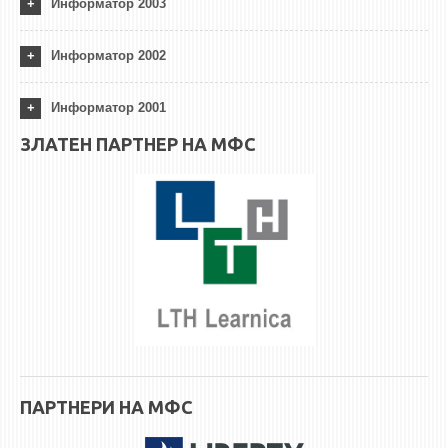
Информатор 2003
ЕКВИВАЛЕНЦИИ ОД СТАРИ СТУДИСКИ ПРОГРАМИ
Информатор 2002
ОГЛАСНА ТАБЛА
Информатор 2001
СООПШТЕНИЈА
ЗЛАТЕН ПАРТНЕР НА МФС
СТУДЕНТСКА СЛУЖБА
БИБЛИОТЕКА
ДА ВИНЧИ МАГАЗИН
СТИПЕНДИИ/ПРАКСИ
СТИПЕНДИИ
ПРАКСИ
КОНТАКТ
ПАРТНЕРИ НА МФС