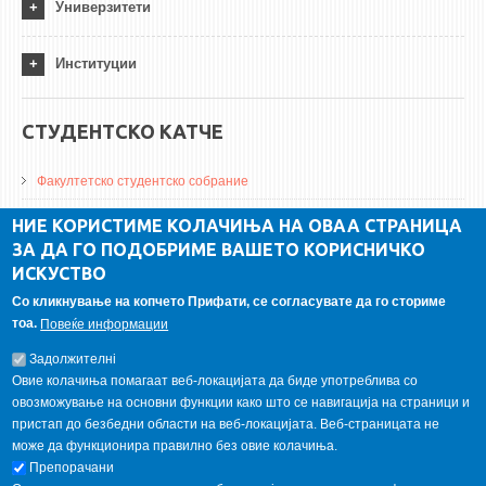
Универзитети
Институции
СТУДЕНТСКО КАТЧЕ
Факултетско студентско собрание
ДА Винчи магазин
НИЕ КОРИСТИМЕ КОЛАЧИЊА НА ОВАА СТРАНИЦА
ЗА ДА ГО ПОДОБРИМЕ ВАШЕТО КОРИСНИЧКО
Алумни асоцијација
ИСКУСТВО
Студентски пракси
Со кликнување на копчето Прифати, се согласувате да го сториме
тоа.
Повеќе информации
ГАЛЕРИЈА
Задолжителнi
Овие колачиња помагаат веб-локацијата да биде употреблива со
овозможување на основни функции како што се навигација на страници и
пристап до безбедни области на веб-локацијата. Веб-страницата не
може да функционира правилно без овие колачиња.
Препорачани