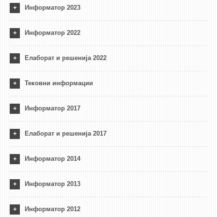
3DFindIT
Информатор 2023
WATERBRIDGING
CIRASIM
Информатор 2022
ENERGET
Елаборат и решенија 2022
AIR QUALITY MODELLING
АКТИ
Тековни информации
АКТИ
Информатор 2017
ИНФОРМАЦИИ ОД ЈАВЕН КАРАКТЕР
АНКЕТИ И САМОЕВАЛУАЦИИ
Елаборат и решенија 2017
ЗАВРШНИ СМЕТКИ
Информатор 2014
ТЕЛЕФОНСКИ ИМЕНИК
ALUMNI MFS
Информатор 2013
ИЗВЕСТУВАЊА
Информатор 2012