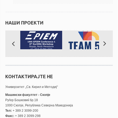
ЕКВИВАЛЕНЦИИ ОД СТАРИ СТУДИСКИ ПРОГРАМИ
ОГЛАСНА ТАБЛА
НАШИ ПРОЕКТИ
СООПШТЕНИЈА
СТУДЕНТСКА СЛУЖБА
БИБЛИОТЕКА
ДА ВИНЧИ МАГАЗИН
СТИПЕНДИИ/ПРАКСИ
КОНТАКТИРАЈТЕ НЕ
СТИПЕНДИИ
Универзитет „Св. Кирил и Методиј“
ПРАКСИ
Машински факултет - Скопје
КОНТАКТ
Руѓер Бошковиќ бр.18
1000 Скопје, Република Северна Македонија
Тел:
+ 389 2 3099-200
Факс:
+ 389 2 3099-298