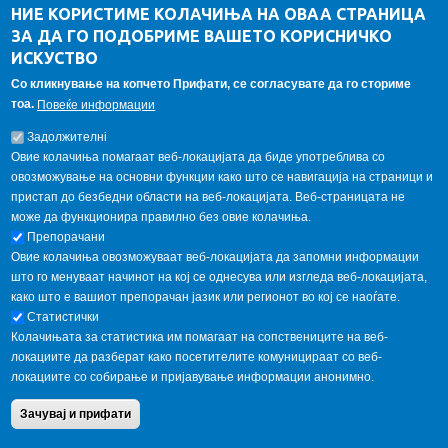
ДА Винчи магазин
НИЕ КОРИСТИМЕ КОЛАЧИЊА НА ОВАА СТРАНИЦА
ЗА ДА ГО ПОДОБРИМЕ ВАШЕТО КОРИСНИЧКО
Алумни асоцијација
ИСКУСТВО
Студентски пракси
Со кликнување на копчето Прифати, се согласувате да го сториме
тоа.
Повеќе информации
ГАЛЕРИЈА
Задолжителнi
Овие колачиња помагаат веб-локацијата да биде употреблива со
овозможување на основни функции како што се навигација на страници и
пристап до безбедни области на веб-локацијата. Веб-страницата не
може да функционира правилно без овие колачиња.
Препорачани
Овие колачиња овозможуваат веб-локацијата да запомни информации
што го менуваат начинот на кој се однесува или изгледа веб-локацијата,
како што е вашиот препорачан јазик или регионот во кој се наоѓате.
Статистички
Колачињата за статистика им помагаат на сопствениците на веб-
локациите да разберат како посетителите комуницираат со веб-
локациите со собирање и пријавување информации анонимно.
Copyright © 2013 Garnet All Rights Reserved. Designed by
weebpal.com
.
Зачувај и прифати
Powered by
VapourApps