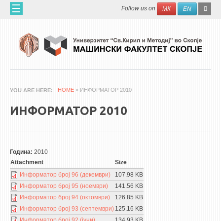
Skip to main content
SEAR
Search
Follow us on
МК
EN
FO
ДОМА
ЗА НАС
60 ГОДИНИ МФ
ЗА ФАКУЛТЕТОТ
HOME
» ИНФОРМАТОР 2010
YOU ARE HERE
ОРГАНИЗАЦИЈА
ИНФОРМАТОР 2010
НАУЧНА ДЕЈНОСТ
МАШИНСКО ИНЖЕНЕРСТВО - НАУЧНО СПИСАНИЕ
Година:
2010
АПЛИКАТИВНА ДЕЈНОСТ
Attachment
Size
МЕЃУНАРОДНА СОРАБОТКА
Информатор број 96 (декември)
107.98 KB
Информатор број 95 (ноември)
141.56 KB
ERASMUS+
Информатор број 94 (октомври)
126.85 KB
QIM-SEE
Информатор број 93 (септември)
125.16 KB
Информатор број 92 (јуни)
134.93 KB