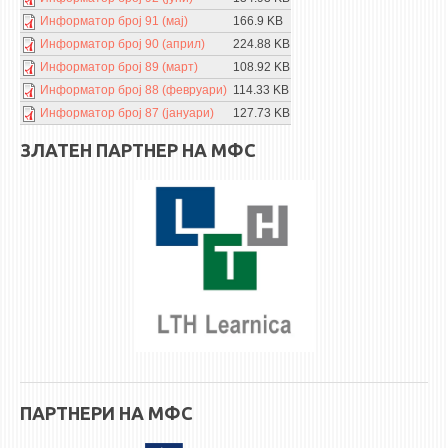
3DFindIT
Информатор број 91 (мај)
166.9 KB
WATERBRIDGING
Информатор број 90 (април)
224.88 KB
CIRASIM
Информатор број 89 (март)
108.92 KB
Информатор број 88 (февруари)
114.33 KB
ENERGET
Информатор број 87 (јануари)
127.73 KB
AIR QUALITY MODELLING
ЗЛАТЕН ПАРТНЕР НА МФС
АКТИ
АКТИ
ИНФОРМАЦИИ ОД ЈАВЕН КАРАКТЕР
АНКЕТИ И САМОЕВАЛУАЦИИ
ЗАВРШНИ СМЕТКИ
ТЕЛЕФОНСКИ ИМЕНИК
ALUMNI MFS
ИЗВЕСТУВАЊА
ПАРТНЕРИ НА МФС