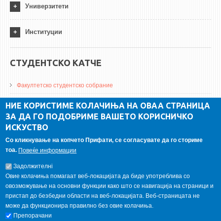
Универзитети
Институции
СТУДЕНТСКО КАТЧЕ
Факултетско студентско собрание
ДА Винчи магазин
НИЕ КОРИСТИМЕ КОЛАЧИЊА НА ОВАА СТРАНИЦА
ЗА ДА ГО ПОДОБРИМЕ ВАШЕТО КОРИСНИЧКО
Алумни асоцијација
ИСКУСТВО
Студентски пракси
Со кликнување на копчето Прифати, се согласувате да го сториме
тоа.
Повеќе информации
ГАЛЕРИЈА
Задолжителнi
Овие колачиња помагаат веб-локацијата да биде употреблива со
овозможување на основни функции како што се навигација на страници и
пристап до безбедни области на веб-локацијата. Веб-страницата не
може да функционира правилно без овие колачиња.
Препорачани