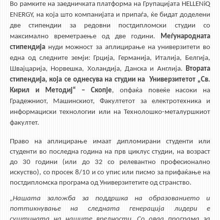
Во рамките на заедничката платформа на Групацијата HELLENiQ
ENERGY, на која што компанијата и припаѓа, ќе бидат доделени
две стипендии за редовни постдипломски студии со
максимално времетраење од две години.
Меѓународната
стипендија
нуди можност за аплицирање на универзитети во
една од следните земји: Грција, Германија, Италија, Белгија,
Швајцарија, Норвешка, Холандија, Данска и Англија.
Втората
стипендија, која се однесува на студии на Универзитетот „Св.
Кирил и Методиј“ – Скопје
, опфаќа повеќе насоки на
Градежниот, Машинскиот, Факултетот за електротехника и
информациски технологии или на Технолошко-металуршкиот
факултет.
Право на аплицирање имаат дипломирани студенти или
студенти во последна година на прв циклус студии, на возраст
до 30 години (или до 32 со релевантно професионално
искуство), со просек 8/10 и со упис или писмо за прифаќање на
постдипломска програма од Универзитетите од странство.
„Нашата заложба за поддршка на образованието и
поттикнување на следната генерација лидери е
суштината на нашите вредности. Со оваа програма за