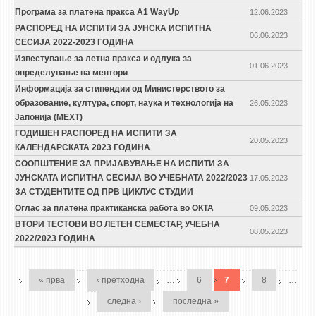
Програма за платена пракса A1 WayUp
12.06.2023
РАСПОРЕД НА ИСПИТИ ЗА ЈУНСКА ИСПИТНА
06.06.2023
СЕСИЈА 2022-2023 ГОДИНА
Известување за летна пракса и одлука за
01.06.2023
определување на ментори
Информација за стипендии од Министерството за
образование, култура, спорт, наука и технологија на
26.05.2023
Јапонија (MEXT)
ГОДИШЕН РАСПОРЕД НА ИСПИТИ ЗА
20.05.2023
КАЛЕНДАРСКАТА 2023 ГОДИНА
СООПШТЕНИЕ ЗА ПРИЈАВУВАЊЕ НА ИСПИТИ ЗА
ЈУНСКАТА ИСПИТНА СЕСИЈА ВО УЧЕБНАТА 2022/2023
17.05.2023
ЗА СТУДЕНТИТЕ ОД ПРВ ЦИКЛУС СТУДИИ
Оглас за платена практиканска работа во ОКТА
09.05.2023
ВТОРИ ТЕСТОВИ ВО ЛЕТЕН СЕМЕСТАР, УЧЕБНА
08.05.2023
2022/2023 ГОДИНА
PAGES
« прва
‹ претходна
…
6
7
8
…
следна ›
последна »