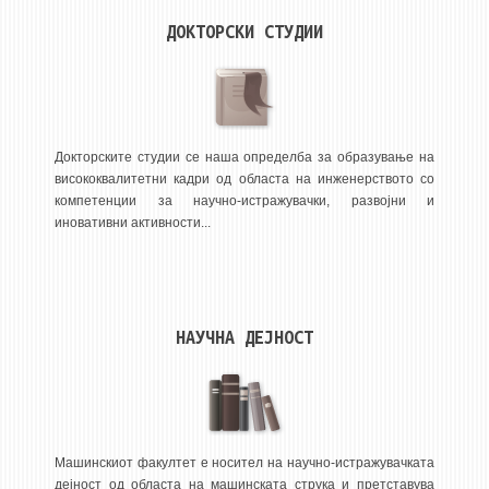
НАСТАВЕН КАДАР
ДОКТОРСКИ СТУДИИ
РЕДОВНИ ПРОФ.
ВОНРЕДНИ ПРОФ.
ДОЦЕНТИ
АСИСТЕНТИ
Докторските студии се наша определба за образување на
висококвалитетни кадри од областа на инженерството со
ЛЕКТОРИ
компетенции за научно-истражувачки, развојни и
ЛАБОРАНТИ
иновативни активности...
ПЕНЗИОНИРАН КАДАР
IN MEMORIAM
НАУЧНА ДЕЈНОСТ
СТУДИИ
I ЦИКЛУС - ДОДИПЛОМСКИ
II ЦИКЛУС - ПОСЛЕДИПЛОМСКИ
III ЦИКЛУС - ДОКТОРСКИ
Машинскиот факултет е носител на научно-истражувачката
дејност од областа на машинската струка и претставува
МЕЃУНАРОДНА РАЗМЕНА