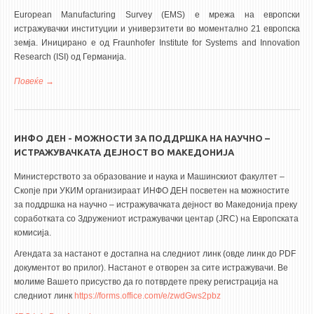
European Manufacturing Survey (EMS) е мрежа на европски
истражувачки институции и универзитети во моментално 21 европска
земја. Иницирано е од Fraunhofer Institute for Systems and Innovation
Research (ISI) од Германија.
Повеќе
за Машинскиот факултет – Скопје ќе го спроведува
реномираниот European Manufacturing Survey
ИНФО ДЕН - МОЖНОСТИ ЗА ПОДДРШКА НА НАУЧНО –
ИСТРАЖУВАЧКАТА ДЕЈНОСТ ВО МАКЕДОНИЈА
Министерството за образование и наука и Машинскиот факултет –
Скопје при УКИМ организираат ИНФО ДЕН посветен на можностите
за поддршка на научно – истражувачката дејност во Македонија преку
соработката со Здружениот истражувачки центар (JRC) на Европската
комисија.
Агендата за настанот е достапна на следниот линк (овде линк до PDF
документот во прилог). Настанот е отворен за сите истражувачи. Ве
молиме Вашето присуство да го потврдете преку регистрација на
следниот линк
https://forms.office.com/e/zwdGws2pbz