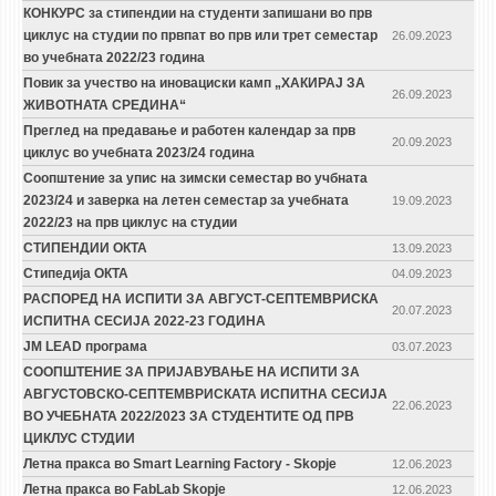
КОНКУРС за стипендии на студенти запишани во прв
циклус на студии по првпат во прв или трет семестар
26.09.2023
во учебната 2022/23 година
Повик за учество на иновациски камп „ХАКИРАЈ ЗА
26.09.2023
ЖИВОТНАТА СРЕДИНА“
Преглед на предавање и работен календар за прв
20.09.2023
циклус во учебната 2023/24 година
Соопштение за упис на зимски семестар во учбната
2023/24 и заверка на летен семестар за учебната
19.09.2023
2022/23 на прв циклус на студии
СТИПЕНДИИ ОКТА
13.09.2023
Стипедија ОКТА
04.09.2023
РАСПОРЕД НА ИСПИТИ ЗА АВГУСТ-СЕПТЕМВРИСКА
20.07.2023
ИСПИТНА СЕСИЈА 2022-23 ГОДИНА
ЈМ LEAD програма
03.07.2023
СООПШТЕНИЕ ЗА ПРИЈАВУВАЊЕ НА ИСПИТИ ЗА
АВГУСТОВСКО-СЕПТЕМВРИСКАТА ИСПИТНА СЕСИЈА
22.06.2023
ВО УЧЕБНАТА 2022/2023 ЗА СТУДЕНТИТЕ ОД ПРВ
ЦИКЛУС СТУДИИ
Летна пракса во Smart Learning Factory - Skopje
12.06.2023
Летна пракса во FabLab Skopje
12.06.2023