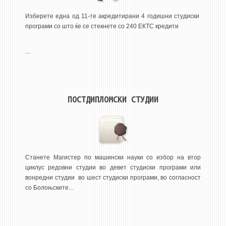
3DFindIT
Изберете една од 11-те акредитирани 4 годишни студиски
WATERBRIDGING
програми со што ќе се стекнете со 240 ЕКТС кредити
CIRASIM
ENERGET
...
AIR QUALITY MODELLING
АКТИ
ПОСТДИПЛОМСКИ СТУДИИ
АКТИ
ИНФОРМАЦИИ ОД ЈАВЕН КАРАКТЕР
АНКЕТИ И САМОЕВАЛУАЦИИ
ЗАВРШНИ СМЕТКИ
Станете Магистер по машински науки со избор на втор
циклус редовни студии во девет студиски програми или
ТЕЛЕФОНСКИ ИМЕНИК
вонредни студии во шест студиски програми, во согласност
со Болоњските...
ALUMNI MFS
ИЗВЕСТУВАЊА