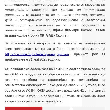
стипендирање, имаме за цел да придонесеме во развојот на
талентирани поединци кои можат да поттикнат
иновации и извонредност во нивните области. Веруваме
дека инвестирањето во образованието е долгорочна
инвестиција во иднината на нашата индустрија и
општеството во целина“,
изјави Димитри Пасхос, Главен
извршен директор на ОКТА АД - Скопје.
За условите на конкурсот и за начинот на аплицирање
заинтересираните можат да добијат повеќе информации на
https://scholarships.helleniqenergy.gr/rnm
.
Крајниот рок за
пријавување е 31 мај 2025 година.
Стипендиите се доделуваат во рамки на долгорочната заложба
на ОКТА за поддршка на образованието, што пак е еден од
главните столбови на стратегијата на компанијата за
општествена одговорност. Како дел од оваа иницијатива, и во
соработка со УКИМ, ОКТА досега има доделено 42 стипендии за
втор циклус на студии, а повеќе од 100 студенти имале можност
за практична работа во компанијата.