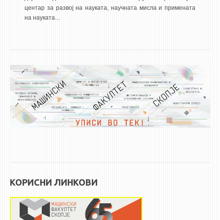
центар за развој на науката, научната мисла и примената
ЕКВИВАЛЕНЦИИ ОД СТАРИ СТУДИСКИ ПРОГРАМИ
на науката...
ОГЛАСНА ТАБЛА
СООПШТЕНИЈА
СТУДЕНТСКА СЛУЖБА
БИБЛИОТЕКА
ДА ВИНЧИ МАГАЗИН
СТИПЕНДИИ/ПРАКСИ
СТИПЕНДИИ
ПРАКСИ
КОРИСНИ ЛИНКОВИ
КОНТАКТ