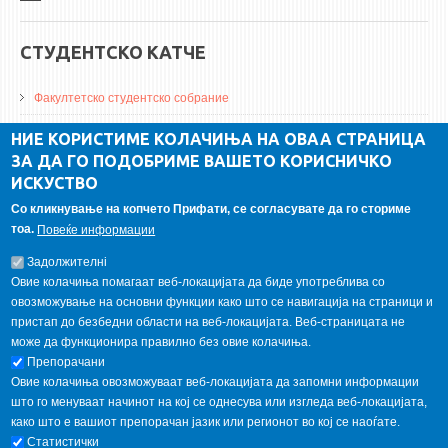
СТУДЕНТСКО КАТЧЕ
Факултетско студентско собрание
ДА Винчи магазин
НИЕ КОРИСТИМЕ КОЛАЧИЊА НА ОВАА СТРАНИЦА
ЗА ДА ГО ПОДОБРИМЕ ВАШЕТО КОРИСНИЧКО
Алумни асоцијација
ИСКУСТВО
Студентски пракси
Со кликнување на копчето Прифати, се согласувате да го сториме
тоа.
Повеќе информации
ГАЛЕРИЈА
Задолжителнi
Овие колачиња помагаат веб-локацијата да биде употреблива со
овозможување на основни функции како што се навигација на страници и
пристап до безбедни области на веб-локацијата. Веб-страницата не
може да функционира правилно без овие колачиња.
Препорачани
Овие колачиња овозможуваат веб-локацијата да запомни информации
што го менуваат начинот на кој се однесува или изгледа веб-локацијата,
како што е вашиот препорачан јазик или регионот во кој се наоѓате.
Статистички