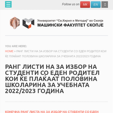
Skip to main content
SEAR
Search
Follow us on
МК
EN
FO
ДОМА
ЗА НАС
60 ГОДИНИ МФ
ЗА ФАКУЛТЕТОТ
YOU ARE HERE
HOME
ОРГАНИЗАЦИЈА
» РАНГ ЛИСТИ НА ЗА ИЗБОР НА СТУДЕНТИ СО ЕДЕН РОДИТЕЛ КОИ
ЌЕ ПЛАЌААТ ПОЛОВИНА ШКОЛАРИНА ЗА УЧЕБНАТА 2022/2023 ГОДИНА
НАУЧНА ДЕЈНОСТ
РАНГ ЛИСТИ НА ЗА ИЗБОР НА
МАШИНСКО ИНЖЕНЕРСТВО - НАУЧНО СПИСАНИЕ
СТУДЕНТИ СО ЕДЕН РОДИТЕЛ
КОИ ЌЕ ПЛАЌААТ ПОЛОВИНА
АПЛИКАТИВНА ДЕЈНОСТ
ШКОЛАРИНА ЗА УЧЕБНАТА
МЕЃУНАРОДНА СОРАБОТКА
2022/2023 ГОДИНА
ERASMUS+
QIM-SEE
КОНЕЧНА РАНГ ЛИСТА НА ЗА ИЗБОР НА СТУДЕНТИ СО ЕДЕН