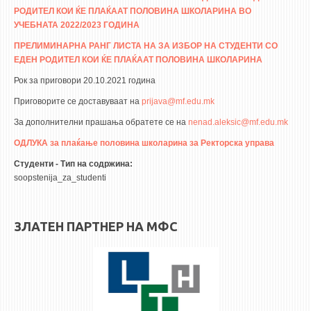
3DFindIT
РОДИТЕЛ КОИ ЌЕ ПЛАЌААТ ПОЛОВИНА ШКОЛАРИНА ВО
WATERBRIDGING
УЧЕБНАТА 2022/2023 ГОДИНА
CIRASIM
ПРЕЛИМИНАРНА РАНГ ЛИСТА НА ЗА ИЗБОР НА СТУДЕНТИ СО
ЕДЕН РОДИТЕЛ КОИ ЌЕ ПЛАЌААТ ПОЛОВИНА ШКОЛАРИНА
ENERGET
Рок за приговори 20.10.2021 година
AIR QUALITY MODELLING
Приговорите се доставуваат на
prijava@mf.edu.mk
АКТИ
За дополнителни прашања обратете се на
nenad.aleksic@mf.edu.mk
ОДЛУКА за плаќање половина школарина за Ректорска управа
АКТИ
Студенти - Тип на содржина:
ИНФОРМАЦИИ ОД ЈАВЕН КАРАКТЕР
soopstenija_za_studenti
АНКЕТИ И САМОЕВАЛУАЦИИ
ЗАВРШНИ СМЕТКИ
ЗЛАТЕН ПАРТНЕР НА МФС
ТЕЛЕФОНСКИ ИМЕНИК
ALUMNI MFS
ИЗВЕСТУВАЊА