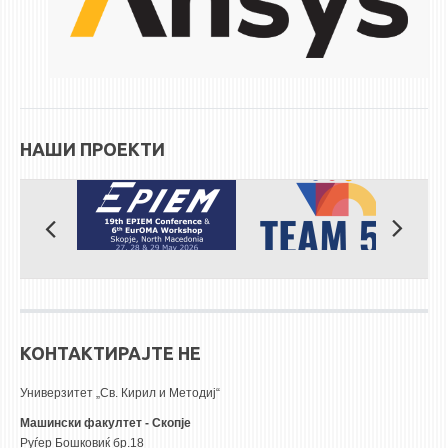
ЕКВИВАЛЕНЦИИ ОД СТАРИ СТУДИСКИ ПРОГРАМИ
ОГЛАСНА ТАБЛА
СООПШТЕНИЈА
НАШИ ПРОЕКТИ
СТУДЕНТСКА СЛУЖБА
БИБЛИОТЕКА
ДА ВИНЧИ МАГАЗИН
СТИПЕНДИИ/ПРАКСИ
СТИПЕНДИИ
ПРАКСИ
КОНТАКТИРАЈТЕ НЕ
КОНТАКТ
Универзитет „Св. Кирил и Методиј“
Машински факултет - Скопје
Руѓер Бошковиќ бр.18