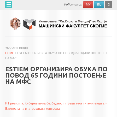
Skip to main content
SEAR
Search
Follow us on
МК
EN
FO
ДОМА
ЗА НАС
60 ГОДИНИ МФ
ЗА ФАКУЛТЕТОТ
YOU ARE HERE
HOME
ОРГАНИЗАЦИЈА
» ESTIEM ОРГАНИЗИРА ОБУКА ПО ПОВОД 65 ГОДИНИ ПОСТОЕЊЕ
НА МФС
НАУЧНА ДЕЈНОСТ
ESTIEM ОРГАНИЗИРА ОБУКА ПО
МАШИНСКО ИНЖЕНЕРСТВО - НАУЧНО СПИСАНИЕ
ПОВОД 65 ГОДИНИ ПОСТОЕЊЕ
НА МФС
АПЛИКАТИВНА ДЕЈНОСТ
МЕЃУНАРОДНА СОРАБОТКА
ERASMUS+
ИТ ревизија, Кибернетичка безбедност и Вештачка интелигенција +
Важноста на внатрешната контрола
QIM-SEE