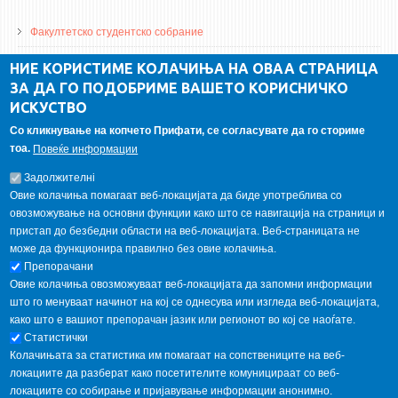
Факултетско студентско собрание
ДА Винчи магазин
НИЕ КОРИСТИМЕ КОЛАЧИЊА НА ОВАА СТРАНИЦА
ЗА ДА ГО ПОДОБРИМЕ ВАШЕТО КОРИСНИЧКО
Алумни асоцијација
ИСКУСТВО
Студентски пракси
Со кликнување на копчето Прифати, се согласувате да го сториме
тоа.
Повеќе информации
ГАЛЕРИЈА
Задолжителнi
Овие колачиња помагаат веб-локацијата да биде употреблива со
овозможување на основни функции како што се навигација на страници и
пристап до безбедни области на веб-локацијата. Веб-страницата не
може да функционира правилно без овие колачиња.
Препорачани
Овие колачиња овозможуваат веб-локацијата да запомни информации
што го менуваат начинот на кој се однесува или изгледа веб-локацијата,
како што е вашиот препорачан јазик или регионот во кој се наоѓате.
Статистички
Колачињата за статистика им помагаат на сопствениците на веб-
локациите да разберат како посетителите комуницираат со веб-
локациите со собирање и пријавување информации анонимно.