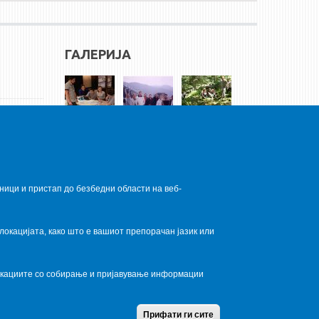
ГАЛЕРИЈА
ници и пристап до безбедни области на веб-
локацијата, како што е вашиот препорачан јазик или
локациите со собирање и пријавување информации
Home
Contact Us
Terms condition
Privacy Policy
Прифати ги сите