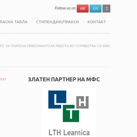
SEARCH
Search
Follow us on
МК
EN
FORM
ЛАСНА ТАБЛА
СТИПЕНДИИ/ПРАКСИ
КОНТАКТ
УРС ЗА ПЛАТЕНА ПРАКТИКАНТСКА РАБОТА ВО СОРАБОТКА СО МФС
ЗЛАТЕН ПАРТНЕР НА МФС
лтет