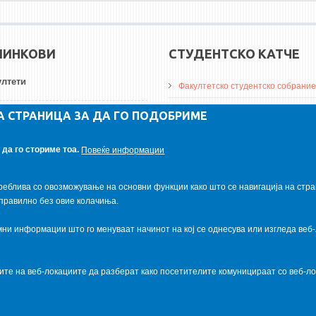
ЛИНКОВИ
СТУДЕНТСКО КАТЧЕ
лтети
Факултетско студентско собрание
ДА Винчи магазин
А СТРАНИЦА ЗА ДА ГО ПОДОБРИМЕ
ерзитети
Алумни асоцијација
да го сториме тоа.
Повеќе информации
итуции
Студентски пракси
реблива со овозможување на основни функции како што се навигација на стра
правилно без овие колачиња.
и информации што го менуваат начинот на кој се однесува или изгледа веб-
ците на веб-локациите да разберат како посетителите комуницираат со веб-
al.com
. Powered by
VapourApps