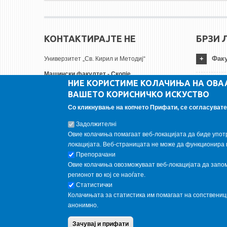
КОНТАКТИРАЈТЕ НЕ
БРЗИ 
Факу
Универзитет „Св. Кирил и Методиј“
Машински факултет - Скопје
НИЕ КОРИСТИМЕ КОЛАЧИЊА НА ОВА
Руѓер Бошковиќ бр.18
Унив
ВАШЕТО КОРИСНИЧКО ИСКУСТВО
1000 Скопје, Република Северна Македонија
Тел:
+ 389 2 3099-200
Со кликнување на копчето Прифати, се согласувате 
Инст
Факс:
+ 389 2 3099-298
Задолжителнi
Е-пошта:
contact@mf.edu.mk
Овие колачиња помагаат веб-локацијата да биде упот
FOLLOW US
локацијата. Веб-страницата не може да функционира 
Препорачани
Овие колачиња овозможуваат веб-локацијата да запомн
Follow us on:
регионот во кој се наоѓате.
Статистички
Колачињата за статистика им помагаат на сопствени
анонимно.
Copyright © 2013 Garnet All Rights Reserved. Designed by
weebp
Зачувај и прифати