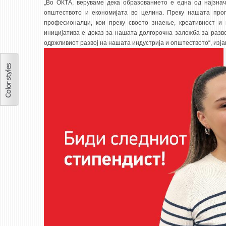
„Во ОКТА, веруваме дека образованието е една од најзнач
општеството и економијата во целина. Преку нашата прог
професионалци, кои преку своето знаење, креативност и 
иницијатива е доказ за нашата долгорочна заложба за разво
одржливиот развој на нашата индустрија и општеството“, изја