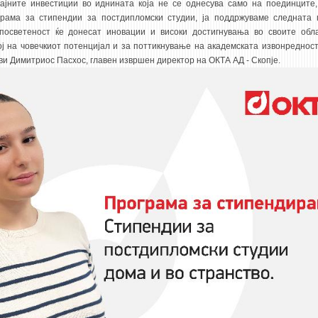
ајните инвестиции во иднината која не се однесува само на поединците,
рама за стипендии за постдипломски студии, ја поддржуваме следната 
посветеност ќе донесат иновации и високи достигнувања во своите обл
ј на човечкиот потенцијал и за поттикнување на академската извонредност,
ви Димитриос Пасхос, главен извршен директор на ОКТА АД - Скопје.