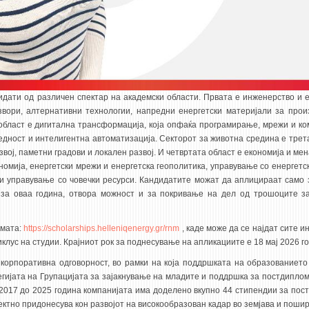
дати од различен спектар на академски области. Првата е инженерство и е
звори, алтернативни технологии, напредни енергетски материјали за прои
област е дигитална трансформација, која опфаќа програмирање, мрежи и ко
едност и интелигентна автоматизација. Секторот за животна средина е трета
вој, паметни градови и локален развој. И четвртата област е економија и мен
номија, енергетски мрежи и енергетска геополитика, управување со енергетск
и и управување со човечки ресурси. Кандидатите можат да аплицираат само 
 за оваа година, отвора можност и за покривање на дел од трошоците з
рмата:
https://scholarships.helleniqenergy.gr/rnm
, каде може да се најдат сите 
клус на студии. Крајниот рок за поднесување на апликациите е 18 мај 2026 г
 корпоративна одговорност, во рамки на која поддршката на образованието
тегијата на Групацијата за зајакнување на младите и поддршка за постдиплом
 2017 до 2025 година компанијата има доделено вкупно 44 стипендии за пос
ектно придонесува кон развојот на високообразован кадар во земјава и пошир