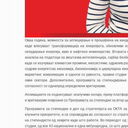
Оваа година, можноста за аплицирање е проширена на канди
каде влегуваат трансформација на енергијата, обновливи и
складирање енергија, како и нафтено инженерство. Втората 
анализа на податоци за вештачка интелигенција, сајбер безб
каде се изучуваат климатски промени, екосистеми, одржлив раз
содржи енергетска економија, биоекономија и циркуларна еко
маркетинг, комуникации и односи со јавноста, правни студи
овие сектори. Дополнително, програмата за стипендирање
согласност со однапред определени критериуми.
Апликациите се поднесуваат исклучиво онлајн, преку платфо
и критериуми поврзани со Програмата за стипендии за втор ци
Програмата за стипендии е дел од стратегијата на ОКТА за
клучните приоритети, и се спроведува во согласност со стра
на стипендисти од земјите каде што работи. Во периодот од
студии, од кои 43 национални и една меѓународна, со што дир