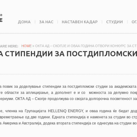
ДОМА
ЗА НАС
НАСТАВЕН КАДАР
СТУДИИ
ОГ
HOME
» ОКТА АД – СКОПЈЕ И ОВАА ГОДИНА ОТВОРИ КОНКУРС ЗА 
 ARE HERE
ЗА СТИПЕНДИИ ЗА ПОСТДИПЛОМСКИ
ува повик за доделување стипендии за постдипломски студии за академската
ките области за аплицирање, а дополнет е и со можноста за делумно по
териуми. ОКТА АД – Скопје продолжува со својата долгорочна посветеност з
е, членка на Групацијата HELLENiQ ENERGY, и оваа година ќе бидат до
времетраење од две години. Едната стипендија е наменета за студии во стр
Америка и Австралија, додека втората стипендија се однесува на студии во