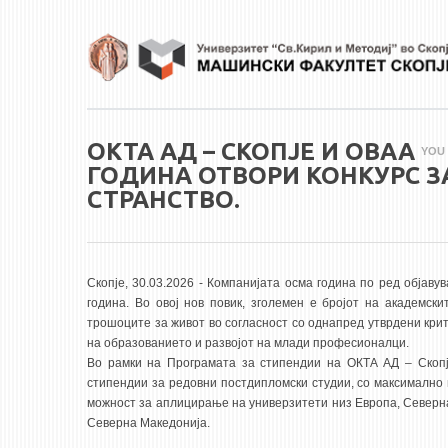
Skip to main content
ОКТА АД – СКОПЈЕ И ОВАА
YOU
ГОДИНА ОТВОРИ КОНКУРС 
СТРАНСТВО.
Скопје, 30.03.2026 - Компанијата осма година по ред објав
година. Во овој нов повик, зголемен е бројот на академс
трошоците за живот во согласност со однапред утврдени кри
на образованието и развојот на млади професионалци.
Во рамки на Програмата за стипендии на ОКТА АД – Скопј
стипендии за редовни постдипломски студии, со максимално 
можност за аплицирање на универзитети низ Европа, Северна 
Северна Македонија.