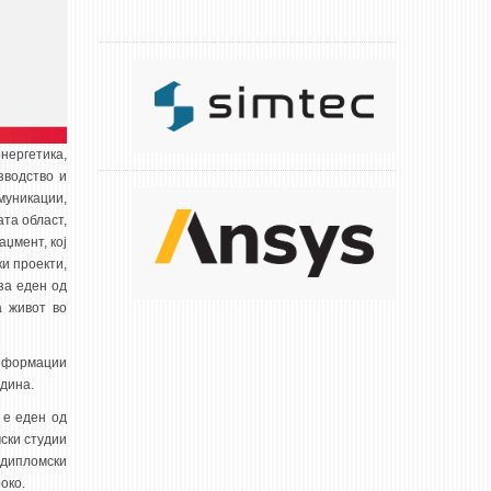
нергетика,
зводство и
муникации,
та област,
аџмент, кој
и проекти,
за еден од
а живот во
информации
одина.
 е еден од
ски студии
тдипломски
око.