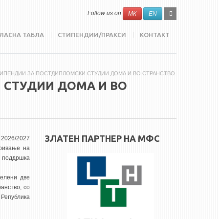
SEARCH
Search
Follow us on
МК
EN
FORM
ЛАСНА ТАБЛА
СТИПЕНДИИ/ПРАКСИ
КОНТАКТ
СТИПЕНДИИ ЗА ПОСТДИПЛОМСКИ СТУДИИ ДОМА И ВО СТРАНСТВО.
 СТУДИИ ДОМА И ВО
ЗЛАТЕН ПАРТНЕР НА МФС
 2026/2027
кривање на
а поддршка
делени две
анство, со
 Република