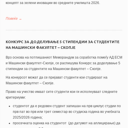
концепт за зелени иновации во средните училишта 2026.
Повеќе
за НАТПРЕВАР ЗА НАЈДОБАР БИЗНИС КОНЦЕПТ ЗА ЗЕЛЕНИ
ИНОВАЦИИ ВО СРЕДНИТЕ УЧИЛИШТА 2026
КОНКУРС ЗА ДОДЕЛУВАЊЕ 5 СТИПЕНДИИ ЗА СТУДЕНТИТЕ
НА МАШИНСКИ ФАКУЛТЕТ – СКОПЈЕ
Врз основа на потпишаниот Меморандум за соработка помеѓу АД ЕСМ
и Машински факултет-Скопје, се распишува Конкурс за доделување 5
стипендии за студентите на Машински факултет – Скопје.
На конкурсот можат да се пријават студенти кои студираат на
Машински факултет – Скопје.
Право на учество имаат сите студенти кои ги исполнуваат следните
критериуми:
студентот да е редовен студент запишан на прв циклус студии по
прв пат во прв или трет семестар во студиска година во учебната
2025/2026 година;
просечната оценка на студентот (до датумот на аплицирање) да