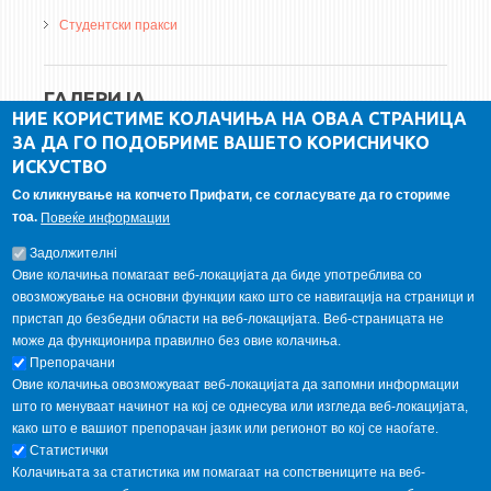
Студентски пракси
ГАЛЕРИЈА
НИЕ КОРИСТИМЕ КОЛАЧИЊА НА ОВАА СТРАНИЦА
ЗА ДА ГО ПОДОБРИМЕ ВАШЕТО КОРИСНИЧКО
ИСКУСТВО
Со кликнување на копчето Прифати, се согласувате да го сториме
тоа.
Повеќе информации
Задолжителнi
Овие колачиња помагаат веб-локацијата да биде употреблива со
овозможување на основни функции како што се навигација на страници и
пристап до безбедни области на веб-локацијата. Веб-страницата не
може да функционира правилно без овие колачиња.
Препорачани
Овие колачиња овозможуваат веб-локацијата да запомни информации
Copyright © 2013 Garnet All Rights Reserved. Designed by
што го менуваат начинот на кој се однесува или изгледа веб-локацијата,
weebpal.com
. Powered by
VapourApps
како што е вашиот препорачан јазик или регионот во кој се наоѓате.
Home
Contact Us
Terms condition
Статистички
Privacy Policy
Колачињата за статистика им помагаат на сопствениците на веб-