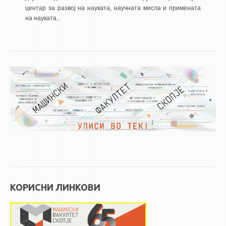
центар за развој на науката, научната мисла и примената
ЕКВИВАЛЕНЦИИ ОД СТАРИ СТУДИСКИ ПРОГРАМИ
на науката...
ОГЛАСНА ТАБЛА
СООПШТЕНИЈА
СТУДЕНТСКА СЛУЖБА
БИБЛИОТЕКА
ДА ВИНЧИ МАГАЗИН
СТИПЕНДИИ/ПРАКСИ
СТИПЕНДИИ
ПРАКСИ
КОРИСНИ ЛИНКОВИ
КОНТАКТ