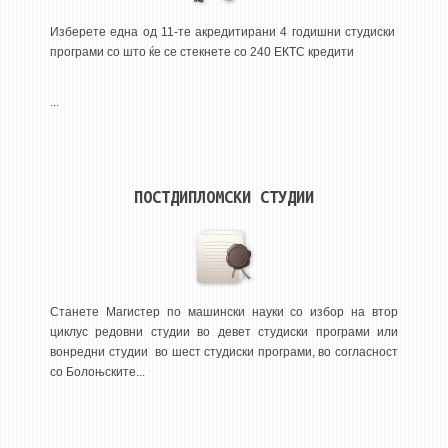
3DFindIT
Изберете една од 11-те акредитирани 4 годишни студиски
WATERBRIDGING
програми со што ќе се стекнете со 240 ЕКТС кредити
CIRASIM
ENERGET
...
AIR QUALITY MODELLING
АКТИ
ПОСТДИПЛОМСКИ СТУДИИ
АКТИ
ИНФОРМАЦИИ ОД ЈАВЕН КАРАКТЕР
АНКЕТИ И САМОЕВАЛУАЦИИ
ЗАВРШНИ СМЕТКИ
Станете Магистер по машински науки со избор на втор
циклус редовни студии во девет студиски програми или
ТЕЛЕФОНСКИ ИМЕНИК
вонредни студии во шест студиски програми, во согласност
со Болоњските...
ALUMNI MFS
ИЗВЕСТУВАЊА