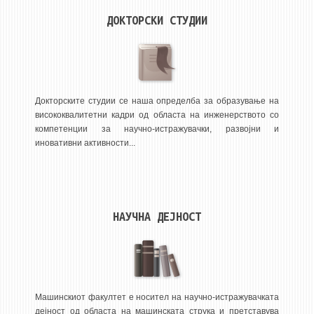
НАСТАВЕН КАДАР
ДОКТОРСКИ СТУДИИ
РЕДОВНИ ПРОФ.
ВОНРЕДНИ ПРОФ.
ДОЦЕНТИ
АСИСТЕНТИ
Докторските студии се наша определба за образување на
висококвалитетни кадри од областа на инженерството со
ЛЕКТОРИ
компетенции за научно-истражувачки, развојни и
ЛАБОРАНТИ
иновативни активности...
ПЕНЗИОНИРАН КАДАР
IN MEMORIAM
НАУЧНА ДЕЈНОСТ
СТУДИИ
I ЦИКЛУС - ДОДИПЛОМСКИ
II ЦИКЛУС - ПОСЛЕДИПЛОМСКИ
III ЦИКЛУС - ДОКТОРСКИ
Машинскиот факултет е носител на научно-истражувачката
дејност од областа на машинската струка и претставува
МЕЃУНАРОДНА РАЗМЕНА