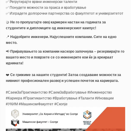
✅ Регрутирајте врвни инженерски таленти
✅ Понудете можности за пракса и вработување
✅ Изградете долгорочни партнерства со факултетот и универзитетот
🤝
Не го пропуштајте
овој кариерен настан
на годината
за
студентите и дипломците од инженерскиот кампус!
📍
Најдобрите инженери. Најуспешните компании. Сите на едно
место.
📢
Пријавувањето за компании наскоро започнува – резервирајте го
вашето место и поврзете се со инженерите кои ќе ја креираат
иднината!
❤️
Се грижиме за нашите студенти! Затоа создаваме можности за
нивниот професионален развој и успешен почеток на кариерата.
#СаемЗаПрактикантство #СаемЗаВработување #Инженерство
#Кариера #Практикантство #Вработување #Таланти #Иновации
#УКИМ #МашинскиФакултет #Скопје