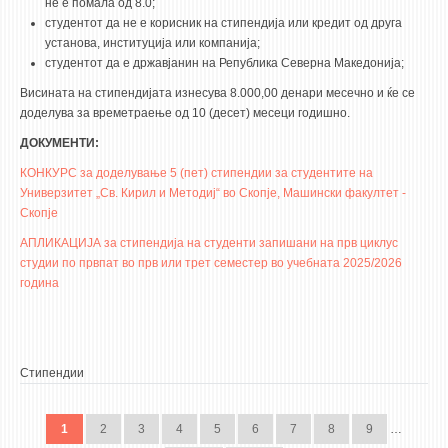
не е помала од 8.0;
студентот да не е корисник на стипендија или кредит од друга
установа, институција или компанија;
студентот да е државјанин на Република Северна Македонија;
Висината на стипендијата изнесува 8.000,00 денари месечно и ќе се
доделува за времетраење од 10 (десет) месеци годишно.
ДОКУМЕНТИ:
КОНКУРС за доделување 5 (пет) стипендии за студентите на
Универзитет „Св. Кирил и Методиј“ во Скопје, Машински факултет -
Скопје
АПЛИКАЦИЈА за стипендија на студенти запишани на прв циклус
студии по првпат во прв или трет семестер во учебната 2025/2026
година
Стипендии
PAGES
1
2
3
4
5
6
7
8
9
…