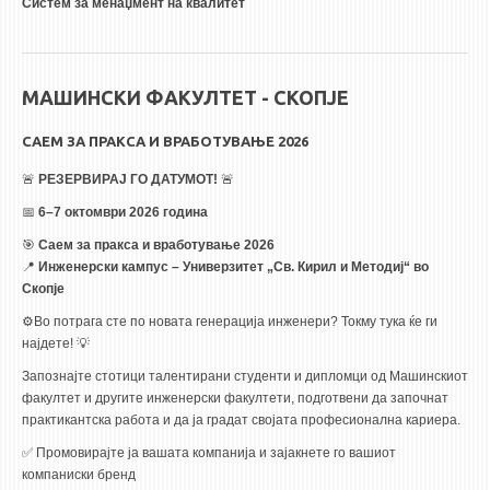
Систем за менаџмент на квалитет
МАШИНСКИ ФАКУЛТЕТ - СКОПЈЕ
САЕМ ЗА ПРАКСА И ВРАБОТУВАЊЕ 2026
🚨
РЕЗЕРВИРАЈ ГО ДАТУМОТ!
🚨
📅
6–7 октомври 2026 година
🎯
Саем за прак
са и вработување 2026
📍
Инженерски кампус – Универзитет „Св. Кирил и Методиј“ во
Скопје
⚙️Во потрага сте по новата генерација инженери? Токму тука ќе ги
најдете! 💡
Запознајте стотици талентирани студенти и дипломци од Машинскиот
факултет и другите инженерски факултети, подготвени да започнат
практикантска работа и да ја градат својата професионална кариера.
✅ Промовирајте ја вашата компанија и зајакнете го вашиот
компаниски бренд