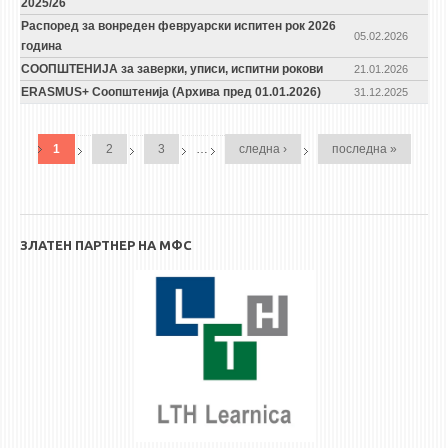
2025/26
Распоред за вонреден февруарски испитен рок 2026
05.02.2026
година
СООПШТЕНИЈА за заверки, уписи, испитни рокови
21.01.2026
ERASMUS+ Соопштенија (Архива пред 01.01.2026)
31.12.2025
PAGES
1
2
3
…
следна ›
последна »
ЗЛАТЕН ПАРТНЕР НА МФС