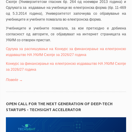
Скопје (Универзитетски гласник бр. 264 од ноември 2013 година) и
Одлуката за издавање на учебници во електронска форма (бр. 11-469
од 5.3.2014 година), Универзитетот започнува со објавување на
учебниците и учебните помагала во електронска форма.
Учебниците и учебните помагала, за кои претходно е добиена
согласност од авторите, се објавуваат на интернет страницата на
УКИМ со отворен пристап.
Одлука за распишување на Конкурс за финансирање на електронско
издаваштво НА УКИМ Скопје за 2026/27 година
Конкурс за финансирање на електронско издаваштво НА УКИМ Скопје
за 2026/27 година
Повеќе
за КОНКУРС за електронско издаваштво на УКИМ за 2026/2027
година
OPEN CALL FOR THE NEXT GENERATION OF DEEP-TECH
STARTUPS - TECHSIGHT ACCELERATOR