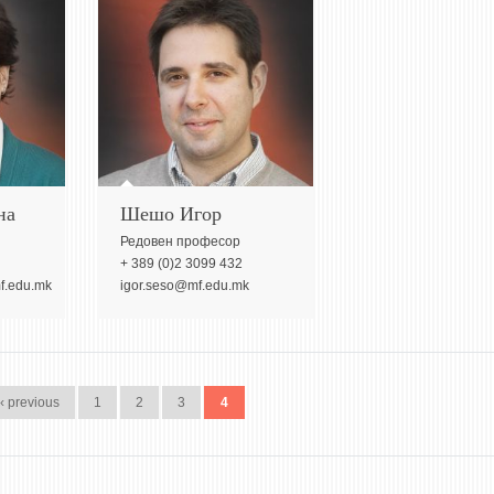
на
Шешо Игор
Редовeн професор
+ 389 (0)2 3099 432
f.edu.mk
igor.seso@mf.edu.mk
‹ previous
1
2
3
4