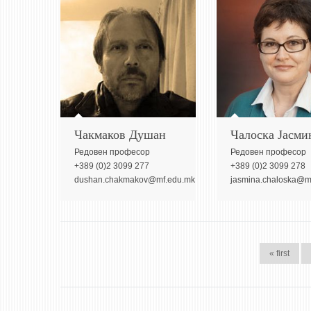
Чакмаков Душан
Чалоска Јасми
Редовeн професор
Редовeн професор
+389 (0)2 3099 277
+389 (0)2 3099 278
dushan.chakmakov@mf.edu.mk
jasmina.chaloska@m
PAGES
« first