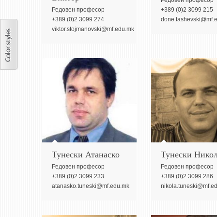
Редовeн професор
Редовeн професор
+389 (0)2 3099 215
+389 (0)2 3099 274
done.tashevski@mf.
viktor.stojmanovski@mf.edu.mk
Тунески Атанаско
Тунески Нико
Редовeн професор
Редовeн професор
+389 (0)2 3099 233
+389 (0)2 3099 286
atanasko.tuneski@mf.edu.mk
nikola.tuneski@mf.e