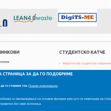
ЛИНКОВИ
СТУДЕНТСКО КАТЧЕ
лтети
Факултетско студентско собрание
ДА Винчи магазин
А СТРАНИЦА ЗА ДА ГО ПОДОБРИМЕ
ерзитети
Алумни асоцијација
да го сториме тоа.
Повеќе информации
итуции
Студентски пракси
реблива со овозможување на основни функции како што се навигација на стра
правилно без овие колачиња.