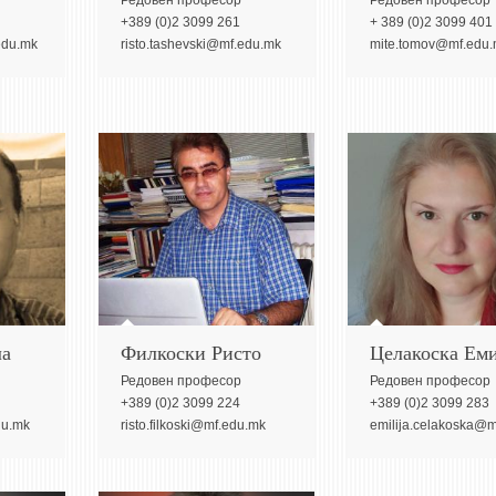
Редовeн професор
Редовeн професор
+389 (0)2 3099 261
+ 389 (0)2 3099 401
edu.mk
risto.tashevski@mf.edu.mk
mite.tomov@mf.edu
ла
Филкоски Ристо
Целакоска Еми
Редовeн професор
Редовeн професор
+389 (0)2 3099 224
+389 (0)2 3099 283
du.mk
risto.filkoski@mf.edu.mk
emilija.celakoska@m