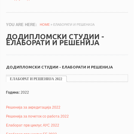
3DFindIT
WATERBRIDGING
CIRASIM
YOU ARE HERE
HOME
» ЕЛАБОРАТИ И РЕШЕНИЈА
ENERGET
ДОДИПЛОМСКИ СТУДИИ -
AIR QUALITY MODELLING
ЕЛAБОРАТИ И РЕШЕНИЈА
АКТИ
АКТИ
ДОДИПЛОМСКИ СТУДИИ - ЕЛАБОРАТИ И РЕШЕНИЈА
ИНФОРМАЦИИ ОД ЈАВЕН КАРАКТЕР
ЕЛАБОРАТ И РЕШЕНИЈА 2022
(ACTIVE TAB)
АНКЕТИ И САМОЕВАЛУАЦИИ
ЕЛАБОРАТ И РЕШЕНИЈА 2017
ЗАВРШНИ СМЕТКИ
Година:
2022
ТЕЛЕФОНСКИ ИМЕНИК
Решенија за акредитација 2022
ALUMNI MFS
Решенија за почеток со работа 2022
ИЗВЕСТУВАЊА
Елаборат прв циклус АУС 2022