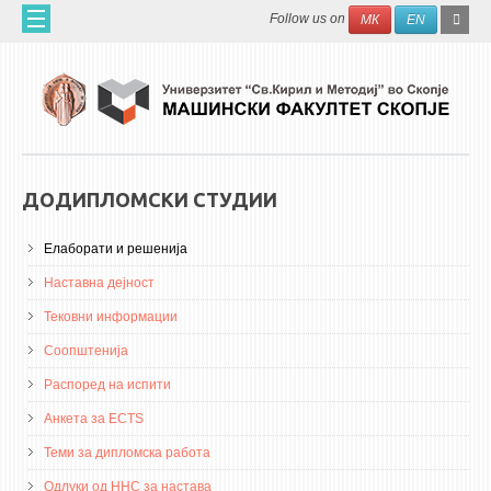
Skip to main content
SEAR
Search
Follow us on
МК
EN
FO
ДОМА
ЗА НАС
60 ГОДИНИ МФ
ЗА ФАКУЛТЕТОТ
ДОДИПЛОМСКИ СТУДИИ
ОРГАНИЗАЦИЈА
Елаборати и решенија
НАУЧНА ДЕЈНОСТ
Наставна дејност
МАШИНСКО ИНЖЕНЕРСТВО - НАУЧНО СПИСАНИЕ
Тековни информации
АПЛИКАТИВНА ДЕЈНОСТ
Соопштенија
МЕЃУНАРОДНА СОРАБОТКА
Распоред на испити
Анкета за ECTS
ERASMUS+
Теми за дипломска работа
QIM-SEE
Одлуки од ННС за настава