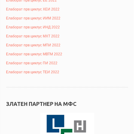
Елаборат прв циклус ЕЕ 2022
НАСТАВЕН КАДАР
Елаборат прв циклус ХЕИ 2022
РЕДОВНИ ПРОФ.
Елаборат прв циклус ИИМ 2022
ВОНРЕДНИ ПРОФ.
Елаборат прв циклус ИНД 2022
ДОЦЕНТИ
Елаборат прв циклус МХТ 2022
АСИСТЕНТИ
Елаборат прв циклус МПИ 2022
ЛЕКТОРИ
Елаборат прв циклус МВТМ 2022
ЛАБОРАНТИ
Елаборат прв циклус ПИ 2022
ПЕНЗИОНИРАН КАДАР
Елаборат прв циклус ТЕИ 2022
IN MEMORIAM
СТУДИИ
ЗЛАТЕН ПАРТНЕР НА МФС
I ЦИКЛУС - ДОДИПЛОМСКИ
II ЦИКЛУС - ПОСЛЕДИПЛОМСКИ
III ЦИКЛУС - ДОКТОРСКИ
МЕЃУНАРОДНА РАЗМЕНА