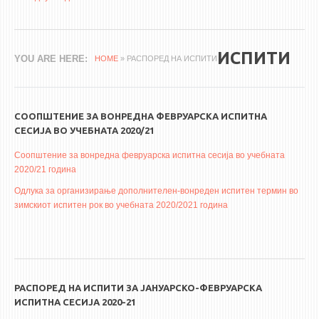
3DFindIT
WATERBRIDGING
CIRASIM
ИСПИТИ
YOU ARE HERE
HOME
» РАСПОРЕД НА ИСПИТИ
ENERGET
AIR QUALITY MODELLING
СООПШТЕНИЕ ЗА ВОНРЕДНА ФЕВРУАРСКА ИСПИТНА
АКТИ
СЕСИЈА ВО УЧЕБНАТА 2020/21
АКТИ
Соопштение за вонредна февруарска испитна сесија во учебната
2020/21 година
ИНФОРМАЦИИ ОД ЈАВЕН КАРАКТЕР
Одлука за организирање дополнителен-вонреден испитен термин во
АНКЕТИ И САМОЕВАЛУАЦИИ
зимскиот испитен рок во учебната 2020/2021 година
ЗАВРШНИ СМЕТКИ
ТЕЛЕФОНСКИ ИМЕНИК
ALUMNI MFS
РАСПОРЕД НА ИСПИТИ ЗА ЈАНУАРСКО-ФЕВРУАРСКА
ИЗВЕСТУВАЊА
ИСПИТНА СЕСИЈА 2020-21