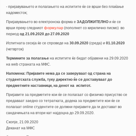
- пријавувањето и полагањето на испитите ќе се врши без плаќање
надоместок;
Пријавувањето во електронска форма е
ЗАДОЛЖИТЕЛНО
и ќе се
врши преку следниот
формулар
(пополнет со кирилично писмо)
во
период
од 21.09.2020 до 27.09.2020
Испитната сесија ќе се спроведе на
30.09
.
2020
(среда) и
01.10.2020
(четврток)
Термините
за полагање
на испитите ќе бидат објавени на 29.09.2020
на web страната на МФС.
Напомена
:
Пријавите нема да се заверуваат од страна на
студентската служба, туку директно ќе се доставуваат до
предметните наставници, на денот на испитот.
Пријавите за предметите кои ќе се полагаат со физичко присуство се
предаваат заедно со тетратката, додека за предметите кои ќе се
полагаат online студентите се должни пријавите да ги достават во
сандачињата на втори кат најдоцна до 29.09.2020.
Скопје, 21.09.2020
Деканат на МФС