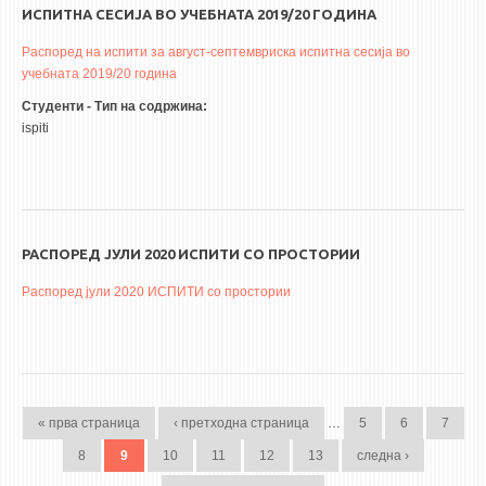
ИСПИТНА СЕСИЈА ВО УЧЕБНАТА 2019/20 ГОДИНА
Распоред на испити за август-септемвриска испитна сесија во
учебната 2019/20 година
Студенти - Тип на содржина:
ispiti
РАСПОРЕД ЈУЛИ 2020 ИСПИТИ СО ПРОСТОРИИ
Распоред јули 2020 ИСПИТИ со простории
PAGES
« прва страница
‹ претходна страница
…
5
6
7
8
9
10
11
12
13
следна ›