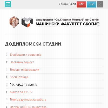
Skip to main content
SEAR
Search
Follow us on
МК
EN
FO
ДОМА
ЗА НАС
60 ГОДИНИ МФ
ЗА ФАКУЛТЕТОТ
ДОДИПЛОМСКИ СТУДИИ
ОРГАНИЗАЦИЈА
Елаборати и решенија
НАУЧНА ДЕЈНОСТ
Наставна дејност
МАШИНСКО ИНЖЕНЕРСТВО - НАУЧНО СПИСАНИЕ
Тековни информации
АПЛИКАТИВНА ДЕЈНОСТ
Соопштенија
МЕЃУНАРОДНА СОРАБОТКА
Распоред на испити
Анкета за ECTS
ERASMUS+
Теми за дипломска работа
QIM-SEE
Одлуки од ННС за настава