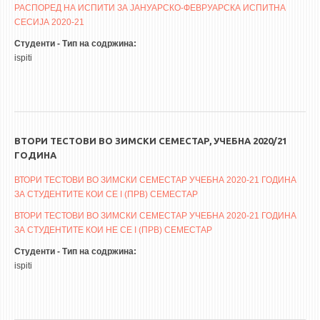
НАСТАВЕН КАДАР
РАСПОРЕД НА ИСПИТИ ЗА ЈАНУАРСКО-ФЕВРУАРСКА ИСПИТНА
СЕСИЈА 2020-21
РЕДОВНИ ПРОФ.
Студенти - Тип на содржина:
ВОНРЕДНИ ПРОФ.
ispiti
ДОЦЕНТИ
АСИСТЕНТИ
ЛЕКТОРИ
ВТОРИ ТЕСТОВИ ВО ЗИМСКИ СЕМЕСТАР, УЧЕБНА 2020/21
ЛАБОРАНТИ
ГОДИНА
ПЕНЗИОНИРАН КАДАР
ВТОРИ ТЕСТОВИ ВО ЗИМСКИ СЕМЕСТАР УЧЕБНА 2020-21 ГОДИНА
IN MEMORIAM
ЗА СТУДЕНТИТЕ КОИ СЕ I (ПРВ) СЕМЕСТАР
ВТОРИ ТЕСТОВИ ВО ЗИМСКИ СЕМЕСТАР УЧЕБНА 2020-21 ГОДИНА
СТУДИИ
ЗА СТУДЕНТИТЕ КОИ НЕ СЕ I (ПРВ) СЕМЕСТАР
Студенти - Тип на содржина:
I ЦИКЛУС - ДОДИПЛОМСКИ
ispiti
II ЦИКЛУС - ПОСЛЕДИПЛОМСКИ
III ЦИКЛУС - ДОКТОРСКИ
МЕЃУНАРОДНА РАЗМЕНА