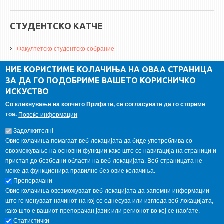
СТУДЕНТСКО КАТЧЕ
Факултетско студентско собрание
ДА Винчи магазин
НИЕ КОРИСТИМЕ КОЛАЧИЊА НА ОВАА СТРАНИЦА
ЗА ДА ГО ПОДОБРИМЕ ВАШЕТО КОРИСНИЧКО
Алумни асоцијација
ИСКУСТВО
Студентски пракси
Со кликнување на копчето Прифати, се согласувате да го сториме
тоа.
Повеќе информации
ГАЛЕРИЈА
Задолжителнi
Овие колачиња помагаат веб-локацијата да биде употреблива со
овозможување на основни функции како што се навигација на страници и
пристап до безбедни области на веб-локацијата. Веб-страницата не
може да функционира правилно без овие колачиња.
Препорачани
Овие колачиња овозможуваат веб-локацијата да запомни информации
што го менуваат начинот на кој се однесува или изгледа веб-локацијата,
како што е вашиот препорачан јазик или регионот во кој се наоѓате.
Статистички