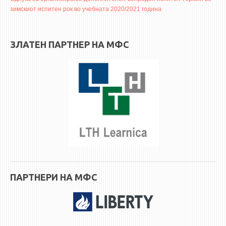
3DFindIT
зимскиот испитен рок во учебната 2020/2021 година
WATERBRIDGING
CIRASIM
ЗЛАТЕН ПАРТНЕР НА МФС
ENERGET
AIR QUALITY MODELLING
АКТИ
АКТИ
ИНФОРМАЦИИ ОД ЈАВЕН КАРАКТЕР
АНКЕТИ И САМОЕВАЛУАЦИИ
ЗАВРШНИ СМЕТКИ
ТЕЛЕФОНСКИ ИМЕНИК
ПАРТНЕРИ НА МФС
ALUMNI MFS
ИЗВЕСТУВАЊА