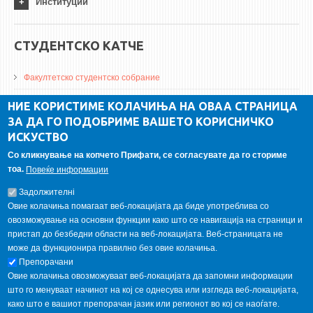
Институции
СТУДЕНТСКО КАТЧЕ
Факултетско студентско собрание
ДА Винчи магазин
НИЕ КОРИСТИМЕ КОЛАЧИЊА НА ОВАА СТРАНИЦА
ЗА ДА ГО ПОДОБРИМЕ ВАШЕТО КОРИСНИЧКО
Алумни асоцијација
ИСКУСТВО
Студентски пракси
Со кликнување на копчето Прифати, се согласувате да го сториме
тоа.
Повеќе информации
ГАЛЕРИЈА
Задолжителнi
Овие колачиња помагаат веб-локацијата да биде употреблива со
овозможување на основни функции како што се навигација на страници и
пристап до безбедни области на веб-локацијата. Веб-страницата не
може да функционира правилно без овие колачиња.
Препорачани
Овие колачиња овозможуваат веб-локацијата да запомни информации
што го менуваат начинот на кој се однесува или изгледа веб-локацијата,
како што е вашиот препорачан јазик или регионот во кој се наоѓате.