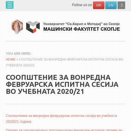
Skip to main content
SEAR
Search
Follow us on
МК
EN
FO
ДОМА
ЗА НАС
60 ГОДИНИ МФ
ЗА ФАКУЛТЕТОТ
YOU ARE HERE
HOME
ОРГАНИЗАЦИЈА
» СООПШТЕНИЕ ЗА ВОНРЕДНА ФЕВРУАРСКА ИСПИТНА СЕСИЈА ВО
УЧЕБНАТА 2020/21
НАУЧНА ДЕЈНОСТ
СООПШТЕНИЕ ЗА ВОНРЕДНА
МАШИНСКО ИНЖЕНЕРСТВО - НАУЧНО СПИСАНИЕ
ФЕВРУАРСКА ИСПИТНА СЕСИЈА
ВО УЧЕБНАТА 2020/21
АПЛИКАТИВНА ДЕЈНОСТ
МЕЃУНАРОДНА СОРАБОТКА
ERASMUS+
Соопштение за вонредна февруарска испитна сесија во учебната
2020/21 година
QIM-SEE
Одлука за организирање дополнителен-вонреден испитен термин во