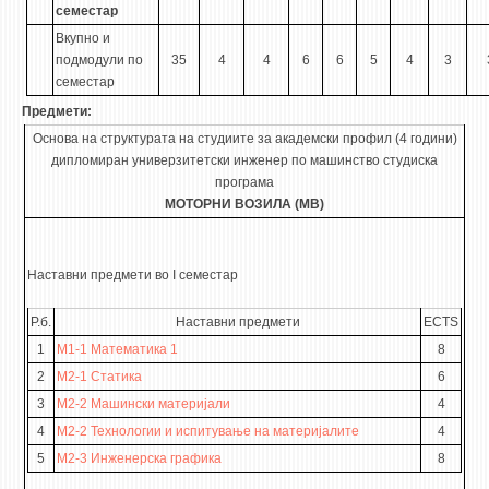
семестар
Вкупно и
подмодули по
35
4
4
6
6
5
4
3
семестар
Предмети:
Основа на структурата на студиите за академски профил (4 години)
дипломиран универзитетски инженер по машинство студиска
програма
МОТОРНИ ВОЗИЛА (МВ)
Наставни предмети во I семестар
Р.б.
Наставни предмети
ECTS
1
M1-1 Математика 1
8
2
M2-1 Статика
6
3
M2-2 Машински материјали
4
4
M2-2 Технологии и испитување нa материјалите
4
5
M2-3 Инженерска графика
8