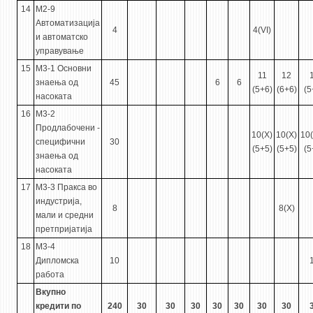
14
М2-9
Автоматизација
4
4(VI)
и автоматско
управување
15
М3-1 Основни
11
12
знаења од
45
6
6
(5+6)
(6+6)
(5
насоката
16
М3-2
Продлабочени -
10(X)
10(X)
10(
специфични
30
(5+5)
(5+5)
(5
знаења од
насоката
17
М3-3 Пракса во
индустрија,
8
8(X)
мали и средни
претпријатија
18
М3-4
Дипломска
10
работа
Вкупно
кредити по
240
30
30
30
30
30
30
30