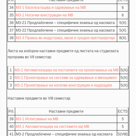
Р.б.
Наставни предмети
ECTS
34
М3-1 Експлоатација и одржување на МВ
6
35
М3-1 Носечки конструкции на МВ
6
36
М3-21 Продлабочени – специфични знаења од насоката
5(X)
37
М3-22 Продлабочени – специфични знаења од насоката
5(X)
38
М3-3 Пракса во индустрија, мали и средни претпријатија
8(X)
Листа на изборни наставни предмети од листата на студиската
програма во VII семестар
1
М3-2 Автоматизација на постапките на проектирање на МВ
5(X)
2
М3-2 Проектирање на системи за одржување и менаџмент
5(X)
3
М3-2 Проектирање на носечки конструкции и надградби
5(X)
Наставни предмети во VIII семестар
Р.б.
Наставни предмети
ECTS
39
М3-1 Испитување на МВ
5
40
М3-1 Автоматизација на системите кај МВ
5
41
М3-2 Продлабочени – специфични знаења од насоката
5(VIII)