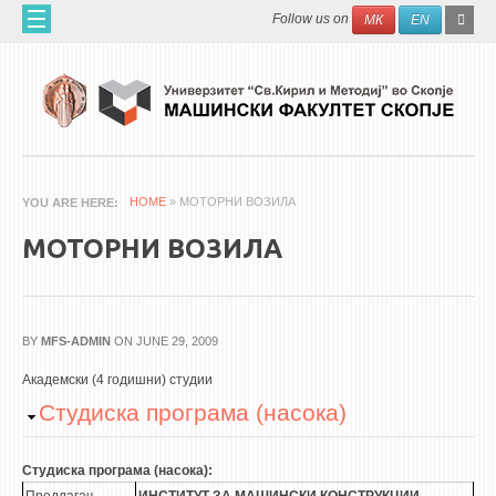
Skip to main content
SEAR
Search
Follow us on
МК
EN
FO
ДОМА
ЗА НАС
60 ГОДИНИ МФ
ЗА ФАКУЛТЕТОТ
HOME
» МОТОРНИ ВОЗИЛА
YOU ARE HERE
ОРГАНИЗАЦИЈА
МОТОРНИ ВОЗИЛА
НАУЧНА ДЕЈНОСТ
МАШИНСКО ИНЖЕНЕРСТВО - НАУЧНО СПИСАНИЕ
BY
MFS-ADMIN
ON JUNE 29, 2009
АПЛИКАТИВНА ДЕЈНОСТ
Академски (4 годишни) студии
МЕЃУНАРОДНА СОРАБОТКА
Hide
Студиска програма (насока)
ERASMUS+
QIM-SEE
Студиска програма (насока):