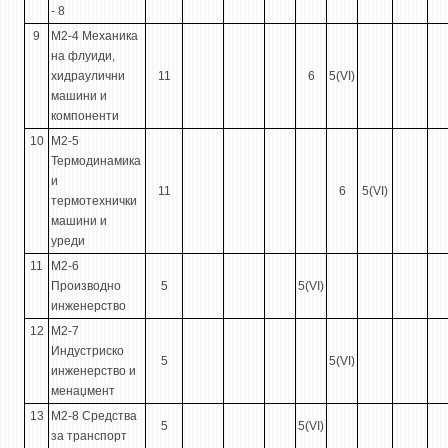
- 8
9
М2-4 Механика
на флуиди,
хидраулични
11
6
5(VI)
машини и
компоненти
10
М2-5
Термодинамика
и
11
6
5(VI)
термотехнички
машини и
уреди
11
М2-6
Производно
5
5(VI)
инженерство
12
М2-7
Индустриско
5
5(VI)
инженерство и
менаџмент
13
М2-8 Средства
5
5(VI)
за транспорт