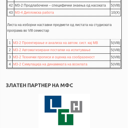
42
М3-2 Продлабочени – специфични знаења од насоката
5(VIII)
43
М3-4 Дипломска работа
10(X)
Листа на изборни наставни предмети од листата на студиската
програма во VIII семестар
1
M3-2 Проектирање и анализа на автом. сист. кај МВ
5(VIII)
2
М3-2 Автоматизирани постапки на испитување
5(VIII)
3
M3-2 Технички прописи и оценка на сообразеност
5(VIII)
4
М3-2 Симулација на динамиката на возилата
5(VIII)
ЗЛАТЕН ПАРТНЕР НА МФС