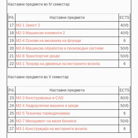
Наставни предмети во IV семестар
Р.б.
Наставни предмети
ECTS
17
М2-1 Јакост 2
4(VI)
18
М2-3 Машински елементи 2
4(VI)
19
М2-4 Основи на механика на флуиди
6
20
М2-6 Машинска обработка и производни системи
5(VI)
21
М2-8 Транспортни уреди
5(VI)
22
М3-1 Теорија на движење на моторните возила
6
Наставни предмети во V семестар
Р.б.
Наставни предмети
ECTS
23
М2-3 Конструирање и CAD
8(VI)
24
М2-4 Хидраулични машини и уреди
5(VI)
25
М2-5 Техничка термодинамика
6
26
М2-7 Менаџмент на мали бизниси
5(VI)
27
М3-1 Конструкција на моторните возила
6