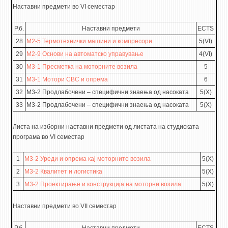
Наставни предмети во VI семестар
Р.б.
Наставни предмети
ECTS
28
М2-5 Термотехнички машини и компресори
5(VI)
29
М2-9 Основи на автоматско управување
4(VI)
30
М3-1 Пресметка на моторните возила
5
31
М3-1 Мотори СВС и опрема
6
32
М3-2 Продлабочени – специфични знаења од насоката
5(X)
33
М3-2 Продлабочени – специфични знаења од насоката
5(X)
Листа на изборни наставни предмети од листата на студиската
програма во VI семестар
1
M3-2 Уреди и опрема кај моторните возила
5(X)
2
М3-2 Квалитет и логистика
5(X)
3
M3-2 Проектирање и конструкција на моторни возила
5(X)
Наставни предмети во VII семестар