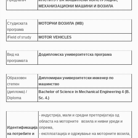
Предлагач
ИНСТИТУТ ЗА МАШИНСКИ КОНСТРУКЦИИ,
3DFindIT
МЕХАНИЗАЦИОНИ МАШИНИ И ВОЗИЛА
WATERBRIDGING
CIRASIM
Студиската
МОТОРНИ ВОЗИЛА (МВ)
ENERGET
програма
/Field of sтudy
MOTOR VEHICLES
AIR QUALITY MODELLING
АКТИ
Вид на
Додипломска универзитетска програма
програмата
АКТИ
ИНФОРМАЦИИ ОД ЈАВЕН КАРАКТЕР
Образовен
Д
ипломиран универзитетски инженер по
АНКЕТИ И САМОЕВАЛУАЦИИ
степен
машинство
(диплома) /
B
achelor of Science in Mechanical Engineering 4 (B.
ЗАВРШНИ СМЕТКИ
Diploma
Sc. 4.)
ТЕЛЕФОНСКИ ИМЕНИК
ALUMNI MFS
- индустрија, мали и средни претпријатија од
областа на моторните возила и нивни уреди и
ИЗВЕСТУВАЊА
Идентификација
опрема,
на потребите и
- експлоатација и одржување на моторните возила,