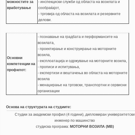
НАСТАВЕН КАДАР
можностите за
- инспекциски служби од областа на возилата и
вработување
сообраќајот,
- трговија од областа на возилата и резервните
РЕДОВНИ ПРОФ.
делови.
ВОНРЕДНИ ПРОФ.
ДОЦЕНТИ
- познавање на градбата и перформансите на
АСИСТЕНТИ
возилата,
- проектирање и конструирање на моторните
ЛЕКТОРИ
возила,
Основни
ЛАБОРАНТИ
- експлоатација и одржување на моторните возила,
компетенции на
- прописи и испитувања,
профилот:
ПЕНЗИОНИРАН КАДАР
- експертизи и вештачења во областа на моторните
возила
IN MEMORIAM
- менаџирање на трговски, транспортни и сервисни
организации
СТУДИИ
I ЦИКЛУС - ДОДИПЛОМСКИ
Основа на структурата на студиите:
Студии за академски профил (4 години), дипломиран универзитетски
II ЦИКЛУС - ПОСЛЕДИПЛОМСКИ
инженер по машинство
III ЦИКЛУС - ДОКТОРСКИ
студиска програма:
МОТОРНИ ВОЗИЛА (МВ)
МЕЃУНАРОДНА РАЗМЕНА