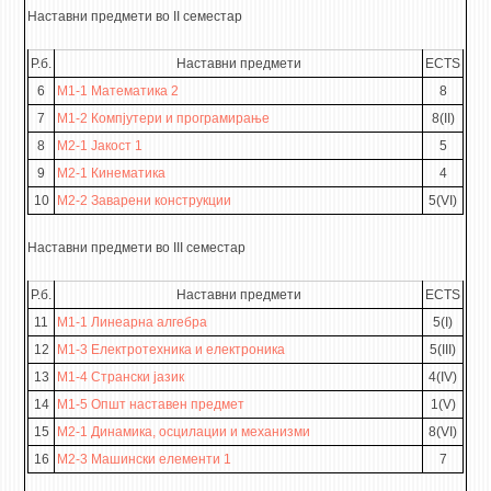
Наставни предмети во II семестар
Р.б.
Наставни предмети
ECTS
6
М1-1 Математика 2
8
7
М1-2 Компјутери и програмирање
8(II)
8
М2-1 Јакост 1
5
9
М2-1 Кинематика
4
10
М2-2 Заварени конструкции
5(VI)
Наставни предмети во III семестар
Р.б.
Наставни предмети
ECTS
11
M1-1 Линеарна алгебра
5(I)
12
M1-3 Електротехника и електроника
5(III)
13
M1-4 Странски јазик
4(IV)
14
М1-5 Општ наставен предмет
1(V)
15
M2-1 Динамика, осцилации и механизми
8(VI)
16
M2-3 Машински елементи 1
7