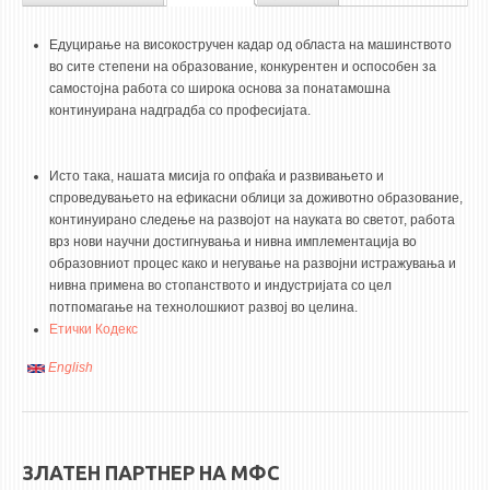
НАСТАВЕН КАДАР
ПОЛИТИКА ЗА КВАЛИТЕТ
Едуцирање на високостручен кадар од областа на машинството
РЕДОВНИ ПРОФ.
во сите степени на образование, конкурентен и оспособен за
ВОНРЕДНИ ПРОФ.
самостојна работа со широка основа за понатамошна
континуирана надградба со професијата.
ДОЦЕНТИ
АСИСТЕНТИ
Исто така, нашата мисија го опфаќа и развивањето и
ЛЕКТОРИ
спроведувањето на ефикасни облици за доживотно образование,
континуирано следење на развојот на науката во светот, работа
ЛАБОРАНТИ
врз нови научни достигнувања и нивна имплементација во
ПЕНЗИОНИРАН КАДАР
образовниот процес како и негување на развојни истражувања и
нивна примена во стопанството и индустријата со цел
IN MEMORIAM
потпомагање на технолошкиот развој во целина.
Етички Кодекс
СТУДИИ
English
I ЦИКЛУС - ДОДИПЛОМСКИ
II ЦИКЛУС - ПОСЛЕДИПЛОМСКИ
III ЦИКЛУС - ДОКТОРСКИ
ЗЛАТЕН ПАРТНЕР НА МФС
МЕЃУНАРОДНА РАЗМЕНА