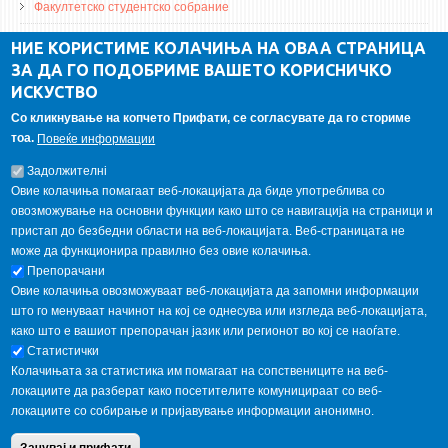
Факултетско студентско собрание
ДА Винчи магазин
НИЕ КОРИСТИМЕ КОЛАЧИЊА НА ОВАА СТРАНИЦА
ЗА ДА ГО ПОДОБРИМЕ ВАШЕТО КОРИСНИЧКО
Алумни асоцијација
ИСКУСТВО
Студентски пракси
Со кликнување на копчето Прифати, се согласувате да го сториме
тоа.
Повеќе информации
ГАЛЕРИЈА
Задолжителнi
Овие колачиња помагаат веб-локацијата да биде употреблива со
овозможување на основни функции како што се навигација на страници и
пристап до безбедни области на веб-локацијата. Веб-страницата не
може да функционира правилно без овие колачиња.
Препорачани
Овие колачиња овозможуваат веб-локацијата да запомни информации
што го менуваат начинот на кој се однесува или изгледа веб-локацијата,
како што е вашиот препорачан јазик или регионот во кој се наоѓате.
Статистички
Колачињата за статистика им помагаат на сопствениците на веб-
локациите да разберат како посетителите комуницираат со веб-
локациите со собирање и пријавување информации анонимно.
Copyright © 2013 Garnet All Rights Reserved. Designed by
weebpal.com
.