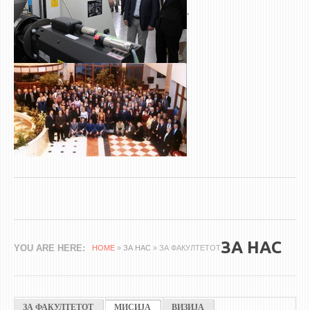
3DFindIT
,
WATERBRIDGING
CIRASIM
ENERGET
AIR QUALITY MODELLING
АКТИ
АКТИ
ИНФОРМАЦИИ ОД ЈАВЕН КАРАКТЕР
АНКЕТИ И САМОЕВАЛУАЦИИ
ЗАВРШНИ СМЕТКИ
ТЕЛЕФОНСКИ ИМЕНИК
ЗА НАС
YOU ARE HERE
HOME
»
ЗА НАС
» ЗА ФАКУЛТЕТОТ
ALUMNI MFS
ИЗВЕСТУВАЊА
ЗА ФАКУЛТЕТОТ
МИСИЈА
(ACTIVE TAB)
ВИЗИЈА