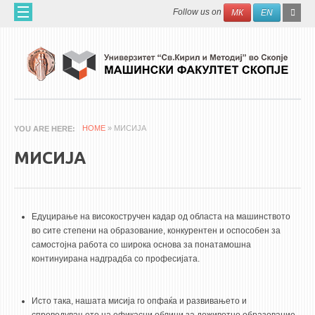
Skip to main content
SEAR
Search
Follow us on
МК
EN
FO
ДОМА
ЗА НАС
60 ГОДИНИ МФ
ЗА ФАКУЛТЕТОТ
HOME
» МИСИЈА
YOU ARE HERE
ОРГАНИЗАЦИЈА
МИСИЈА
НАУЧНА ДЕЈНОСТ
МАШИНСКО ИНЖЕНЕРСТВО - НАУЧНО СПИСАНИЕ
Едуцирање на високостручен кадар од областа на машинството
АПЛИКАТИВНА ДЕЈНОСТ
во сите степени на образование, конкурентен и оспособен за
МЕЃУНАРОДНА СОРАБОТКА
самостојна работа со широка основа за понатамошна
континуирана надградба со професијата.
ERASMUS+
QIM-SEE
Исто така, нашата мисија го опфаќа и развивањето и