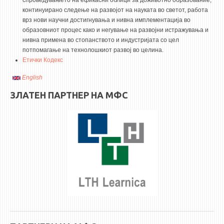
спроведувањето на ефикасни облици за доживотно образование,
3DFindIT
континуирано следење на развојот на науката во светот, работа
WATERBRIDGING
врз нови научни достигнувања и нивна имплементација во
образовниот процес како и негување на развојни истражувања и
CIRASIM
нивна примена во стопанството и индустријата со цел
ENERGET
потпомагање на технолошкиот развој во целина.
Етички Кодекс
AIR QUALITY MODELLING
English
АКТИ
ЗЛАТЕН ПАРТНЕР НА МФС
АКТИ
ИНФОРМАЦИИ ОД ЈАВЕН КАРАКТЕР
АНКЕТИ И САМОЕВАЛУАЦИИ
ЗАВРШНИ СМЕТКИ
ТЕЛЕФОНСКИ ИМЕНИК
ALUMNI MFS
ИЗВЕСТУВАЊА