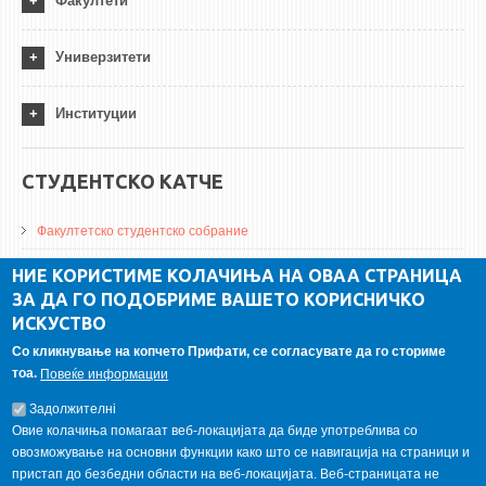
Факултети
Универзитети
Институции
СТУДЕНТСКО КАТЧЕ
Факултетско студентско собрание
ДА Винчи магазин
НИЕ КОРИСТИМЕ КОЛАЧИЊА НА ОВАА СТРАНИЦА
ЗА ДА ГО ПОДОБРИМЕ ВАШЕТО КОРИСНИЧКО
Алумни асоцијација
ИСКУСТВО
Студентски пракси
Со кликнување на копчето Прифати, се согласувате да го сториме
тоа.
Повеќе информации
ГАЛЕРИЈА
Задолжителнi
Овие колачиња помагаат веб-локацијата да биде употреблива со
овозможување на основни функции како што се навигација на страници и
пристап до безбедни области на веб-локацијата. Веб-страницата не