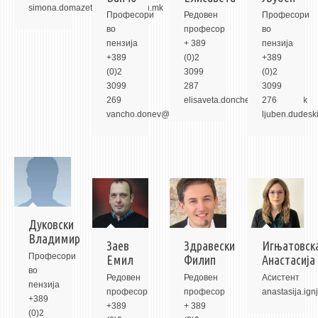
3DFindIT
simona.domazetovska@mf.edu.mk
Професори
Редовeн
Професори
WATERBRIDGING
во
професор
во
пензија
+ 389
пензија
CIRASIM
+389
(0)2
+389
ENERGET
(0)2
3099
(0)2
3099
287
3099
AIR QUALITY MODELLING
269
elisaveta.doncheva@mf.edu.mk
276
vancho.donev@mf.edu.mk
ljuben.dudes
АКТИ
АКТИ
ИНФОРМАЦИИ ОД ЈАВЕН КАРАКТЕР
АНКЕТИ И САМОЕВАЛУАЦИИ
ЗАВРШНИ СМЕТКИ
Дуковски
Владимир
ТЕЛЕФОНСКИ ИМЕНИК
Заев
Здравески
Игњатовск
Професори
Емил
Филип
Анастасија
ALUMNI MFS
во
Редовeн
Редовeн
Асистент
пензија
ИЗВЕСТУВАЊА
професор
професор
anastasija.ig
+389
+389
+ 389
(0)2