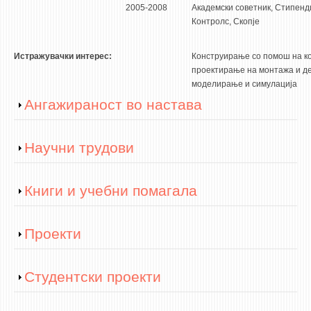
2005-2008
Академски советник, Стипенд
Контролс, Скопје
Истражувачки интерес:
Конструирање со помош на ко
проектирање на монтажа и де
моделирање и симулација
Show
Ангажираност во настава
Show
Научни трудови
Show
Книги и учебни помагала
Show
Проекти
Show
Студентски проекти