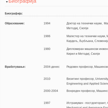
Hide
Биографија
НАСТАВЕН КАДАР
РЕДОВНИ ПРОФ.
Биографија:
ВОНРЕДНИ ПРОФ.
Образование:
1994
Доктор на технички науки, М
ДОЦЕНТИ
Методиј, Скопје
АСИСТЕНТИ
1986
Магистер на технички науки,
Кардељ, Љубљана, Словениј
ЛЕКТОРИ
ЛАБОРАНТИ
1980
Дипломиран машински инжене
Кирил и Методиј, Скопје
ПЕНЗИОНИРАН КАДАР
IN MEMORIAM
Вработување:
2004-денес
Редовен професор, Машински 
СТУДИИ
2010
Визитинг професор, University o
Engineering and Applied Scien
I ЦИКЛУС - ДОДИПЛОМСКИ
2000-2004
Вонреден професор, Машинск
II ЦИКЛУС - ПОСЛЕДИПЛОМСКИ
III ЦИКЛУС - ДОКТОРСКИ
1997
Истражувач - постдокторант, 
МЕЃУНАРОДНА РАЗМЕНА
Mechanical and Aerospace Engen