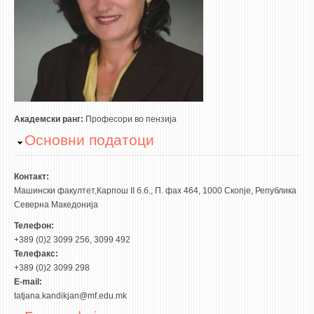
3DFindIT
WATERBRIDGING
CIRASIM
ENERGET
AIR QUALITY MODELLING
АКТИ
Академски ранг:
Професори во пензија
Hide
Основни податоци
АКТИ
ИНФОРМАЦИИ ОД ЈАВЕН КАРАКТЕР
Контакт:
АНКЕТИ И САМОЕВАЛУАЦИИ
Машински факултет,Карпош II б.б., П. фах 464, 1000 Скопје, Република
Северна Македонија
ЗАВРШНИ СМЕТКИ
Телефон:
+389 (0)2 3099 256, 3099 492
ТЕЛЕФОНСКИ ИМЕНИК
Телефакс:
ALUMNI MFS
+389 (0)2 3099 298
E-mail:
ИЗВЕСТУВАЊА
tatjana.kandikjan@mf.edu.mk