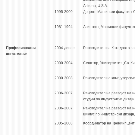
Arizona, U.S.A.
ЕКВИВАЛЕНЦИИ ОД СТАРИ СТУДИСКИ ПРОГРАМИ
1995-2000
Доцент, Машински факултет С
ОГЛАСНА ТАБЛА
1981-1994
Асистент, Машински факултет
СООПШТЕНИЈА
СТУДЕНТСКА СЛУЖБА
Професионални
2004-денес
Раководител на Катедрата за
ангажмани:
БИБЛИОТЕКА
2000-2004
Сенатор, Универзитет „Св. Ки
ДА ВИНЧИ МАГАЗИН
СТИПЕНДИИ/ПРАКСИ
2000-2008
Раководител на компјутерски
СТИПЕНДИИ
2006-2007
Раководител на развојот на н
студии по индустриски дизајн
ПРАКСИ
2006-2007
Раководител на развојот на н
КОНТАКТ
циклус по индустриски дизајн
2005-2008
Координатор на Тренинг цент