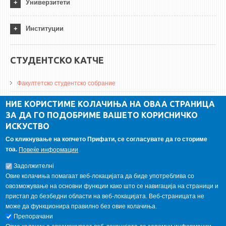
Универзитети
Институции
СТУДЕНТСКО КАТЧЕ
Факултетско студентско собрание
ДА Винчи магазин
НИЕ КОРИСТИМЕ КОЛАЧИЊА НА ОВАА СТРАНИЦА
ЗА ДА ГО ПОДОБРИМЕ ВАШЕТО КОРИСНИЧКО
Алумни асоцијација
ИСКУСТВО
Студентски пракси
Со кликнување на копчето Прифати, се согласувате да го сториме
тоа.
Повеќе информации
ГАЛЕРИЈА
Задолжителнi
Овие колачиња помагаат веб-локацијата да биде употреблива со
овозможување на основни функции како што се навигација на страници и
пристап до безбедни области на веб-локацијата. Веб-страницата не
може да функционира правилно без овие колачиња.
Препорачани