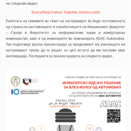
на следново видео.
Everything Comes Together (vimeo.com)
Работата на тимовите во текот на натпреварот ќе биде потпомогната
од страна на наставниците и соработниците на Машинскиот факултет
– Скопје и Факултетот за информатички науки и компјутерско
инженерство, како и од инженерите во компанијата ADAC Automotive.
Тие подготвија кратка презентација за предизвикот кој учесниците на
натпреварот треба да го решат со цел истата да им послужи како
инспирација. Погледнете ја презентацијата на следното видео.