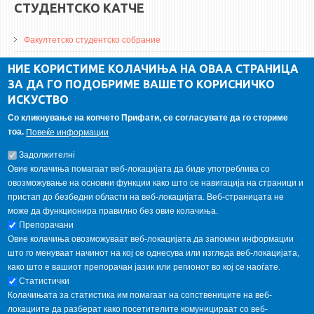
СТУДЕНТСКО КАТЧЕ
Факултетско студентско собрание
ДА Винчи магазин
НИЕ КОРИСТИМЕ КОЛАЧИЊА НА ОВАА СТРАНИЦА
ЗА ДА ГО ПОДОБРИМЕ ВАШЕТО КОРИСНИЧКО
Алумни асоцијација
ИСКУСТВО
Студентски пракси
Со кликнување на копчето Прифати, се согласувате да го сториме
тоа.
Повеќе информации
ГАЛЕРИЈА
Задолжителнi
Овие колачиња помагаат веб-локацијата да биде употреблива со
овозможување на основни функции како што се навигација на страници и
пристап до безбедни области на веб-локацијата. Веб-страницата не
може да функционира правилно без овие колачиња.
Препорачани
Овие колачиња овозможуваат веб-локацијата да запомни информации
што го менуваат начинот на кој се однесува или изгледа веб-локацијата,
како што е вашиот препорачан јазик или регионот во кој се наоѓате.
Статистички
Колачињата за статистика им помагаат на сопствениците на веб-
локациите да разберат како посетителите комуницираат со веб-