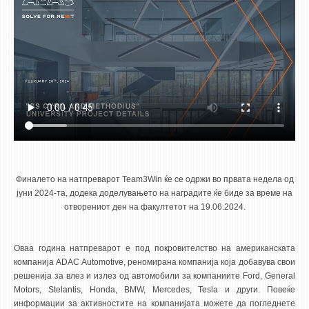
Финалето на натпреварот Team3Win ќе се одржи во првата недела од
јуни 2024-та, додека доделувањето на наградите ќе биде за време на
отворениот ден на факултетот на 19.06.2024.
Оваа година натпреварот е под покровителство на американската
компанија ADAC Automotive, реномирана компанија која добавува свои
решенија за влез и излез од автомобили за компаниите Ford, General
Motors, Stelantis, Honda, BMW, Mercedes, Tesla и други. Повеќе
информации за активностите на компанијата можете да погледнете