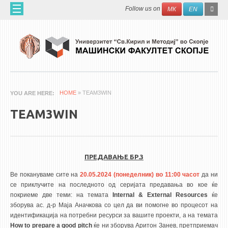
Skip to main content
SEAR
Search
Follow us on
МК
EN
FO
ДОМА
ЗА НАС
60 ГОДИНИ МФ
ЗА ФАКУЛТЕТОТ
HOME
» TEAM3WIN
YOU ARE HERE
ОРГАНИЗАЦИЈА
TEAM3WIN
НАУЧНА ДЕЈНОСТ
МАШИНСКО ИНЖЕНЕРСТВО - НАУЧНО СПИСАНИЕ
ПРЕДАВАЊЕ БР.3
АПЛИКАТИВНА ДЕЈНОСТ
Ве покануваме сите на
20.05.2024 (понеделник) во 11:00 часот
да ни
МЕЃУНАРОДНА СОРАБОТКА
се приклучите на последното од серијата предавања во кое ќе
покриеме две теми: на темата
Internal & External Resources
ќе
ERASMUS+
зборува ас. д-р Маја Аначкова со цел да ви помогне во процесот на
QIM-SEE
идентификација на потребни ресурси за вашите проекти, а на темата
How to prepare a good pitch
ќе ни зборува Аритон Занев, претприемач