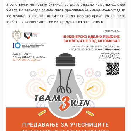
3DFindIT
и сопственик на повеќе бизниси, со долгогодишно искуство од оваа
WATERBRIDGING
област. Во периодот помеѓу двете предавања ќе имаме можност да ги
разгледаме возиалта на
GEELY
и да поразговараме со нивните
CIRASIM
вработени за системите кои се вградуваат во овие возила.
ENERGET
AIR QUALITY MODELLING
АКТИ
АКТИ
ИНФОРМАЦИИ ОД ЈАВЕН КАРАКТЕР
АНКЕТИ И САМОЕВАЛУАЦИИ
ЗАВРШНИ СМЕТКИ
ТЕЛЕФОНСКИ ИМЕНИК
ALUMNI MFS
ИЗВЕСТУВАЊА