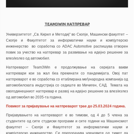
ЕКВИВАЛЕНЦИИ ОД СТАРИ СТУДИСКИ ПРОГРАМИ
ОГЛАСНА ТАБЛА
TEAM3WIN НАТПРЕВАР
Универзитетот „Св. Кирил и Методиј“ во Скопје, Машински факултет –
СООПШТЕНИЈА
Скопје и Факултетот за информатички науки и компјутерско
СТУДЕНТСКА СЛУЖБА
инженерство во соработка со ADAC Automotive распишува отворен
повик за учество на натпревар за развивање на идејно решение за
БИБЛИОТЕКА
влез/излез од автомобил.
ДА ВИНЧИ МАГАЗИН
Натпреварот Team3Win e продолжување на серијата вакви
натпревари кои за жал беа прекинати со пандемијата. Овој пат
СТИПЕНДИИ/ПРАКСИ
натпреварот е во соработка со етаблирана меѓународна компанија од
автомобилската индустрија со седиште во Мичиген, САД. Темата на
СТИПЕНДИИ
овогодинешниот натпревар е развој на идејно решение за влез/излез
од автомобил во 2035-та година.
ПРАКСИ
Повикот за пријавување на натпреварот трае до 25.03.2024 година.
КОНТАКТ
Пријавувањето на натпреварот е во тимови, од 4 до 5 члена за
студентите од сите студиски програми и сите години на Машинскиот
факултет – Скопје и Факултетот за информатички науки и
компјутерско инженерство. Се препорачува членовите од тимот да