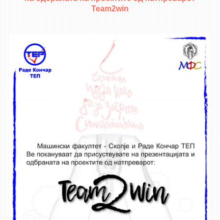
3DFindIT
Team2win
WATERBRIDGING
CIRASIM
ENERGET
AIR QUALITY MODELLING
АКТИ
АКТИ
ИНФОРМАЦИИ ОД ЈАВЕН КАРАКТЕР
АНКЕТИ И САМОЕВАЛУАЦИИ
ЗАВРШНИ СМЕТКИ
ТЕЛЕФОНСКИ ИМЕНИК
ALUMNI MFS
ИЗВЕСТУВАЊА