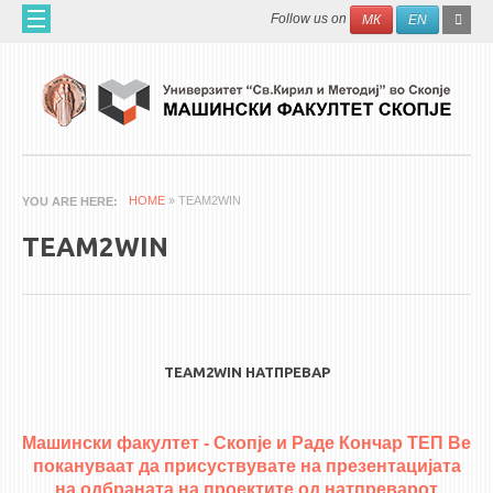
Skip to main content
SEAR
Search
Follow us on
МК
EN
FO
ДОМА
ЗА НАС
60 ГОДИНИ МФ
ЗА ФАКУЛТЕТОТ
HOME
» TEAM2WIN
YOU ARE HERE
ОРГАНИЗАЦИЈА
TEAM2WIN
НАУЧНА ДЕЈНОСТ
МАШИНСКО ИНЖЕНЕРСТВО - НАУЧНО СПИСАНИЕ
АПЛИКАТИВНА ДЕЈНОСТ
TEAM2WIN НАТПРЕВАР
МЕЃУНАРОДНА СОРАБОТКА
ERASMUS+
Машински факултет - Скопје и Раде Кончар ТЕП Ве
QIM-SEE
покануваат да присуствувате на презентацијата
на одбраната на проектите од натпреварот