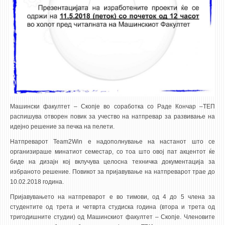
НАСТАВЕН КАДАР
РЕДОВНИ ПРОФ.
ВОНРЕДНИ ПРОФ.
ДОЦЕНТИ
АСИСТЕНТИ
ЛЕКТОРИ
ЛАБОРАНТИ
Машински факултет – Скопје во соработка со Раде Кончар –ТЕП
распишува отворен повик за учество на натпревар за развивање на
ПЕНЗИОНИРАН КАДАР
идејно решение за печка на пелети.
IN MEMORIAM
Натпреварот Team2Win e надополнување на настанот што се
организираше минатиот семестар, со тоа што овој пат акцентот ќе
СТУДИИ
биде на дизајн кој вклучува целосна техничка документација за
избраното решение. Повикот за пријавување на натпреварот трае до
I ЦИКЛУС - ДОДИПЛОМСКИ
10.02.2018 година.
II ЦИКЛУС - ПОСЛЕДИПЛОМСКИ
Пријавувањето на натпреварот е во тимови, од 4 до 5 члена за
студентите од трета и четврта студиска година (втора и трета од
III ЦИКЛУС - ДОКТОРСКИ
тригодишните студии) од Машинскиот факултет – Скопје. Членовите
МЕЃУНАРОДНА РАЗМЕНА