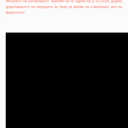
Финалето на натпреварот TeamWin ќе се одржи на 11.05.2018, додека
доделувањето на наградите ќе биде за време на отворениот ден на
факултетот.