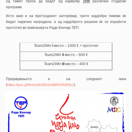
од тимот треба да бидат од најмалку
ТРИ
различни студиски
програми.
ЕКВИВАЛЕНЦИИ ОД СТАРИ СТУДИСКИ ПРОГРАМИ
Исто како и на претходниот натпревар, трите најдобри тимови ќе
бидат парично наградени, а од најдоброто решени ќе се изработи
ОГЛАСНА ТАБЛА
прототип во компанијата Раде Кончар ТЕП.
СООПШТЕНИЈА
СТУДЕНТСКА СЛУЖБА
Team
2
Win
I
место – 1000 € + прототип
БИБЛИОТЕКА
Team
2
Win
II
место – 600 €
ДА ВИНЧИ МАГАЗИН
Team
2
Win
III
место – 400 €
СТИПЕНДИИ/ПРАКСИ
Пријавувањето е на следниот линк
(
https://goo.gl/forms/d4l0k3zzM8NVAW3o2
).
СТИПЕНДИИ
ПРАКСИ
КОНТАКТ