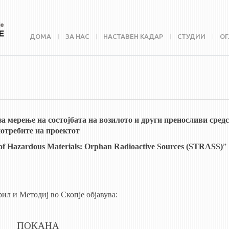
ДОМА
ЗА НАС
НАСТАВЕН КАДАР
СТУДИИ
ОГ
а мерење на состојбата на возилото и други преносливи сред
отребите на проектот
 of Hazardous Materials: Orphan Radioactive Sources (STRASS)
”
л и Методиј во Скопје објавува:
ПОКАНА