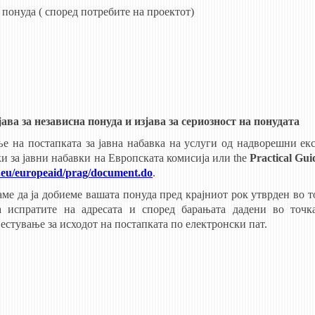
 понуда ( според потребите на проектот)
зјава за независна понуда и изјава за сериозност на понудата
 на постапката за јавна набавка на услуги од надворешни екс
и за јавни набавки на Европската комисија или the
Practical Gui
a.eu/europeaid/prag/document.do
.
ме да ја добиеме вашата понуда пред крајниот рок утврден во т
а испратите на адресата и според барањата дадени во точк
естување за исходот на постапката по електронски пат.