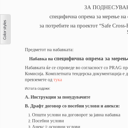
ЗА ПОДНЕСУВА
специфична опрема за мерење на 
за потребите на проектот
“
Safe Cross-
Предметот на набавката:
специфична опрема за мерење
Набавка на
Набавката ќе се спроведе во согласност со PRAG пр
Комисија. Комплетната тендерска документација е д
превземете од
тука
Истата содржи:
A. Инструкции за понудувачите
B. Драфт договор со посебни услови и анекси:
Општи услови на договорот за јавна набавка
Посебни услови
Анекс i: основни услови