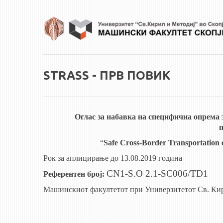
Skip to main content
STRASS - ПРВ ПОВИК
Оглас за набавка на специфична опрема з
п
“
Safe Cross-Border Transportation
Рок за аплицирање до 13.08.2019 година
CN1-S.O 2.
1
-SC0
06
/
TD1
Референтен број:
Машинскиот факултетот при Универзитетот Св. Кири