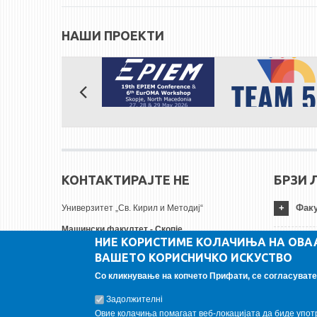
НАШИ ПРОЕКТИ
КОНТАКТИРАЈТЕ НЕ
БРЗИ 
Факу
Универзитет „Св. Кирил и Методиј“
Машински факултет - Скопје
НИЕ КОРИСТИМЕ КОЛАЧИЊА НА ОВА
Руѓер Бошковиќ бр.18
Унив
ВАШЕТО КОРИСНИЧКО ИСКУСТВО
1000 Скопје, Република Северна Македонија
Тел:
+ 389 2 3099-200
Со кликнување на копчето Прифати, се согласувате 
Инст
Факс:
+ 389 2 3099-298
Задолжителнi
Е-пошта:
contact@mf.edu.mk
Овие колачиња помагаат веб-локацијата да биде упот