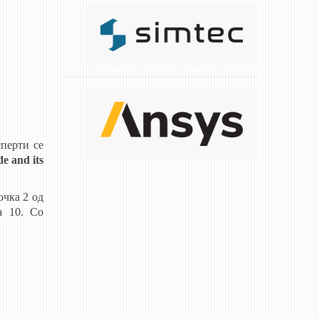
перти се
de and its
очка 2 од
а 10. Со