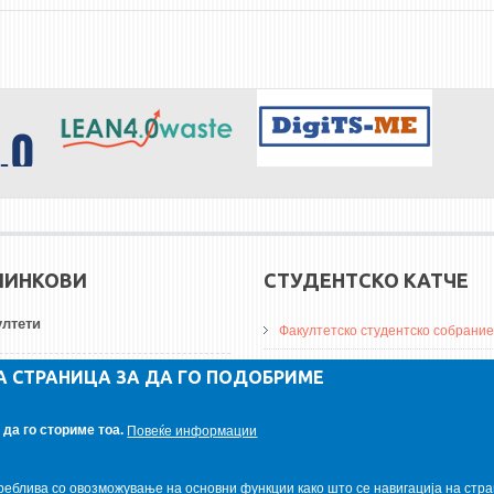
ЛИНКОВИ
СТУДЕНТСКО КАТЧЕ
лтети
Факултетско студентско собрание
ДА Винчи магазин
А СТРАНИЦА ЗА ДА ГО ПОДОБРИМЕ
ерзитети
Алумни асоцијација
да го сториме тоа.
Повеќе информации
итуции
Студентски пракси
реблива со овозможување на основни функции како што се навигација на стра