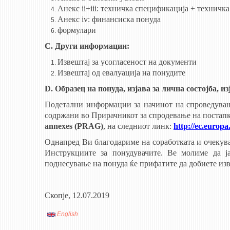
Анекс ii+iii: техничка спецификација + техничка
Анекс iv: финансиска понуда
формулари
C. Други информации:
Извештај за усогласеност на документи
Извештај од евалуација на понудите
D. Образец на понуда, изјава за лична состојба, и
Подетални информации за начинот на спроведување
содржани во Прирачникот за спродевање на постапк
annexes (PRAG)
, на следниот линк:
http://ec.europ
Однапред Ви благодариме на соработката и очекува
Инструкциите за понудувачите. Ве молиме да ј
поднесување на понуда ќе прифатите да добиете изв
Скопје, 12.07.2019
English