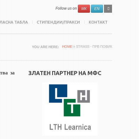
SEARCH
Search
Follow us on
МК
EN
FORM
ЛАСНА ТАБЛА
СТИПЕНДИИ/ПРАКСИ
КОНТАКТ
HOME
» STRASS - ПРВ ПОВИК
YOU ARE HERE
ЗЛАТЕН ПАРТНЕР НА МФС
ства за