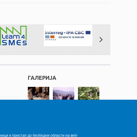
ГАЛЕРИЈА
ници и пристап до безбедни области на веб-