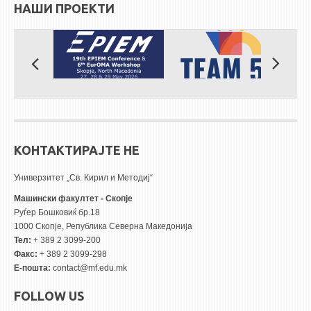
НАШИ ПРОЕКТИ
ЕКВИВАЛЕНЦИИ ОД СТАРИ СТУДИСКИ ПРОГРАМИ
ОГЛАСНА ТАБЛА
СООПШТЕНИЈА
СТУДЕНТСКА СЛУЖБА
БИБЛИОТЕКА
ДА ВИНЧИ МАГАЗИН
КОНТАКТИРАЈТЕ НЕ
Универзитет „Св. Кирил и Методиј“
СТИПЕНДИИ/ПРАКСИ
Машински факултет - Скопје
СТИПЕНДИИ
Руѓер Бошковиќ бр.18
1000 Скопје, Република Северна Македонија
ПРАКСИ
Тел:
+ 389 2 3099-200
Факс:
+ 389 2 3099-298
КОНТАКТ
Е-пошта:
contact@mf.edu.mk
FOLLOW US