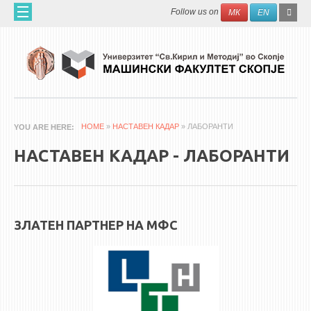
Skip to main content
SEAR
Search
Follow us on
МК
EN
FO
ДОМА
ЗА НАС
60 ГОДИНИ МФ
ЗА ФАКУЛТЕТОТ
HOME
»
НАСТАВЕН КАДАР
» ЛАБОРАНТИ
YOU ARE HERE
ОРГАНИЗАЦИЈА
НАСТАВЕН КАДАР - ЛАБОРАНТИ
НАУЧНА ДЕЈНОСТ
МАШИНСКО ИНЖЕНЕРСТВО - НАУЧНО СПИСАНИЕ
АПЛИКАТИВНА ДЕЈНОСТ
ЗЛАТЕН ПАРТНЕР НА МФС
МЕЃУНАРОДНА СОРАБОТКА
ERASMUS+
QIM-SEE