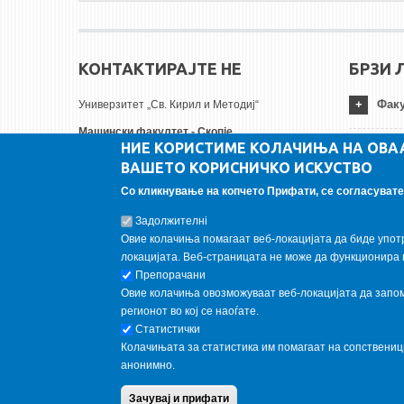
КОНТАКТИРАЈТЕ НЕ
БРЗИ 
Факу
Универзитет „Св. Кирил и Методиј“
Машински факултет - Скопје
НИЕ КОРИСТИМЕ КОЛАЧИЊА НА ОВА
Руѓер Бошковиќ бр.18
Унив
ВАШЕТО КОРИСНИЧКО ИСКУСТВО
1000 Скопје, Република Северна Македонија
Тел:
+ 389 2 3099-200
Со кликнување на копчето Прифати, се согласувате 
Инст
Факс:
+ 389 2 3099-298
Задолжителнi
Е-пошта:
contact@mf.edu.mk
Овие колачиња помагаат веб-локацијата да биде упот
FOLLOW US
локацијата. Веб-страницата не може да функционира 
Препорачани
Овие колачиња овозможуваат веб-локацијата да запомн
Follow us on:
регионот во кој се наоѓате.
Статистички
Колачињата за статистика им помагаат на сопствени
анонимно.
Copyright © 2013 Garnet All Rights Reserved. Designed by
weebp
Зачувај и прифати