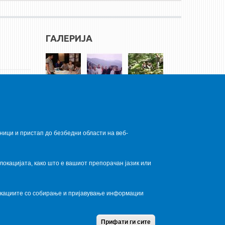
ГАЛЕРИЈА
ници и пристап до безбедни области на веб-
локацијата, како што е вашиот препорачан јазик или
локациите со собирање и пријавување информации
Home
Contact Us
Terms condition
Privacy Policy
Прифати ги сите