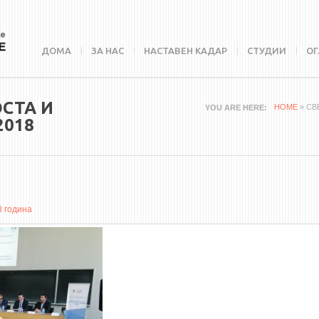
ДОМА
ЗА НАС
НАСТАВЕН КАДАР
СТУДИИ
ОГ
СТА И
HOME
» СВ
YOU ARE HERE
2018
8 година