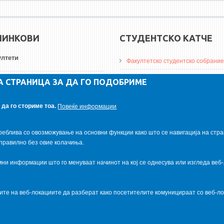
ЛИНКОВИ
СТУДЕНТСКО КАТЧЕ
лтети
Факултетско студентско собрание
ДА Винчи магазин
А СТРАНИЦА ЗА ДА ГО ПОДОБРИМЕ
ерзитети
Алумни асоцијација
да го сториме тоа.
Повеќе информации
итуции
Студентски пракси
реблива со овозможување на основни функции како што се навигација на стра
правилно без овие колачиња.
и информации што го менуваат начинот на кој се однесува или изгледа веб-
ците на веб-локациите да разберат како посетителите комуницираат со веб-
al.com
. Powered by
VapourApps