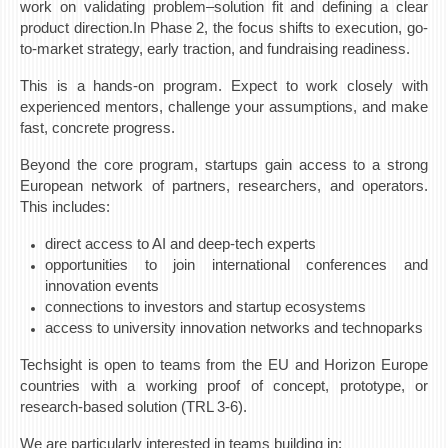
НАСТАВЕН КАДАР
work on validating problem–solution fit and defining a clear
product direction.In Phase 2, the focus shifts to execution, go-
РЕДОВНИ ПРОФ.
to-market strategy, early traction, and fundraising readiness.
ВОНРЕДНИ ПРОФ.
This is a hands-on program. Expect to work closely with
experienced mentors, challenge your assumptions, and make
ДОЦЕНТИ
fast, concrete progress.
АСИСТЕНТИ
Beyond the core program, startups gain access to a strong
ЛЕКТОРИ
European network of partners, researchers, and operators.
ЛАБОРАНТИ
This includes:
ПЕНЗИОНИРАН КАДАР
direct access to AI and deep-tech experts
opportunities to join international conferences and
IN MEMORIAM
innovation events
connections to investors and startup ecosystems
СТУДИИ
access to university innovation networks and technoparks
I ЦИКЛУС - ДОДИПЛОМСКИ
Techsight is open to teams from the EU and Horizon Europe
countries with a working proof of concept, prototype, or
II ЦИКЛУС - ПОСЛЕДИПЛОМСКИ
research-based solution (TRL 3-6).
III ЦИКЛУС - ДОКТОРСКИ
We are particularly interested in teams building in:
МЕЃУНАРОДНА РАЗМЕНА