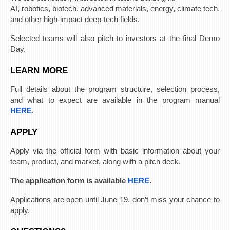
AI, robotics, biotech, advanced materials, energy, climate tech,
ЕКВИВАЛЕНЦИИ ОД СТАРИ СТУДИСКИ ПРОГРАМИ
and other high-impact deep-tech fields.
Selected teams will also pitch to investors at the final Demo
ОГЛАСНА ТАБЛА
Day.
СООПШТЕНИЈА
LEARN MORE
СТУДЕНТСКА СЛУЖБА
Full details about the program structure, selection process,
БИБЛИОТЕКА
and what to expect are available in the program manual
ДА ВИНЧИ МАГАЗИН
HERE
.
APPLY
СТИПЕНДИИ/ПРАКСИ
Apply via the official form with basic information about your
СТИПЕНДИИ
team, product, and market, along with a pitch deck.
ПРАКСИ
The application form is available
HERE
.
КОНТАКТ
Applications are open until June 19, don’t miss your chance to
apply.