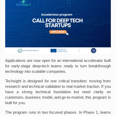
3DFindIT
WATERBRIDGING
CIRASIM
ENERGET
AIR QUALITY MODELLING
АКТИ
АКТИ
Applications are now open for an international accelerator built
ИНФОРМАЦИИ ОД ЈАВЕН КАРАКТЕР
for early-stage deep-tech teams ready to turn breakthrough
АНКЕТИ И САМОЕВАЛУАЦИИ
technology into scalable companies.
ЗАВРШНИ СМЕТКИ
Techsight is designed for one critical transition: moving from
research and technical validation to real market traction. If you
ТЕЛЕФОНСКИ ИМЕНИК
have a strong technical foundation but need clarity on
ALUMNI MFS
customers, business model, and go-to-market, this program is
built for you.
ИЗВЕСТУВАЊА
The program runs in two focused phases. In Phase 1, teams