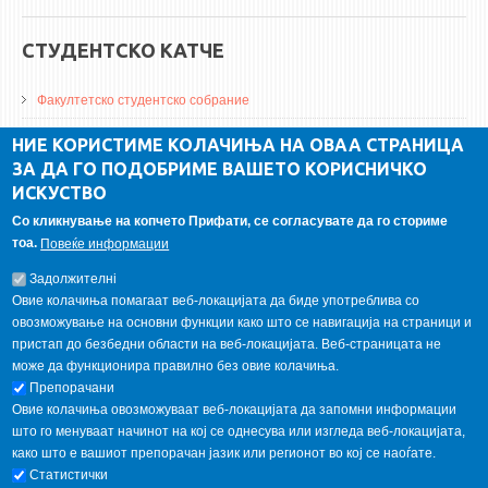
СТУДЕНТСКО КАТЧЕ
Факултетско студентско собрание
ДА Винчи магазин
НИЕ КОРИСТИМЕ КОЛАЧИЊА НА ОВАА СТРАНИЦА
ЗА ДА ГО ПОДОБРИМЕ ВАШЕТО КОРИСНИЧКО
Алумни асоцијација
ИСКУСТВО
Студентски пракси
Со кликнување на копчето Прифати, се согласувате да го сториме
тоа.
Повеќе информации
ГАЛЕРИЈА
Задолжителнi
Овие колачиња помагаат веб-локацијата да биде употреблива со
овозможување на основни функции како што се навигација на страници и
пристап до безбедни области на веб-локацијата. Веб-страницата не
може да функционира правилно без овие колачиња.
Препорачани
Овие колачиња овозможуваат веб-локацијата да запомни информации
што го менуваат начинот на кој се однесува или изгледа веб-локацијата,
како што е вашиот препорачан јазик или регионот во кој се наоѓате.
Статистички