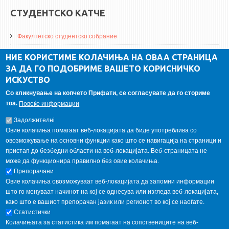
СТУДЕНТСКО КАТЧЕ
Факултетско студентско собрание
ДА Винчи магазин
НИЕ КОРИСТИМЕ КОЛАЧИЊА НА ОВАА СТРАНИЦА
ЗА ДА ГО ПОДОБРИМЕ ВАШЕТО КОРИСНИЧКО
Алумни асоцијација
ИСКУСТВО
Студентски пракси
Со кликнување на копчето Прифати, се согласувате да го сториме
тоа.
Повеќе информации
ГАЛЕРИЈА
Задолжителнi
Овие колачиња помагаат веб-локацијата да биде употреблива со
овозможување на основни функции како што се навигација на страници и
пристап до безбедни области на веб-локацијата. Веб-страницата не
може да функционира правилно без овие колачиња.
Препорачани
Овие колачиња овозможуваат веб-локацијата да запомни информации
што го менуваат начинот на кој се однесува или изгледа веб-локацијата,
како што е вашиот препорачан јазик или регионот во кој се наоѓате.
Статистички
Колачињата за статистика им помагаат на сопствениците на веб-