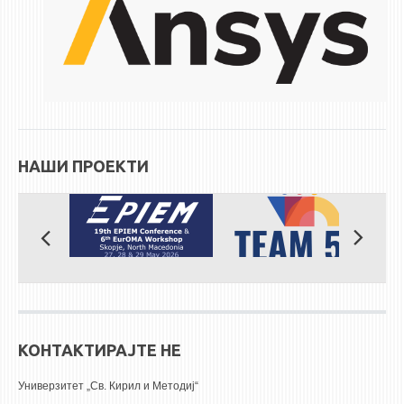
ЕКВИВАЛЕНЦИИ ОД СТАРИ СТУДИСКИ ПРОГРАМИ
ОГЛАСНА ТАБЛА
СООПШТЕНИЈА
СТУДЕНТСКА СЛУЖБА
НАШИ ПРОЕКТИ
БИБЛИОТЕКА
ДА ВИНЧИ МАГАЗИН
СТИПЕНДИИ/ПРАКСИ
СТИПЕНДИИ
ПРАКСИ
КОНТАКТ
КОНТАКТИРАЈТЕ НЕ
Универзитет „Св. Кирил и Методиј“