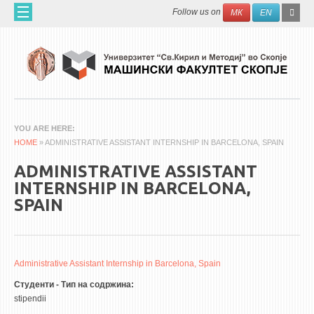
Skip to main content
SEAR
Search
Follow us on
МК
EN
FO
ДОМА
ЗА НАС
60 ГОДИНИ МФ
ЗА ФАКУЛТЕТОТ
YOU ARE HERE
HOME
ОРГАНИЗАЦИЈА
» ADMINISTRATIVE ASSISTANT INTERNSHIP IN BARCELONA, SPAIN
НАУЧНА ДЕЈНОСТ
ADMINISTRATIVE ASSISTANT
INTERNSHIP IN BARCELONA,
МАШИНСКО ИНЖЕНЕРСТВО - НАУЧНО СПИСАНИЕ
SPAIN
АПЛИКАТИВНА ДЕЈНОСТ
МЕЃУНАРОДНА СОРАБОТКА
Administrative Assistant Internship in Barcelona, Spain
ERASMUS+
Студенти - Тип на содржина:
QIM-SEE
stipendii