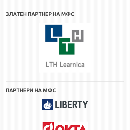
3DFindIT
WATERBRIDGING
ЗЛАТЕН ПАРТНЕР НА МФС
CIRASIM
ENERGET
AIR QUALITY MODELLING
АКТИ
АКТИ
ИНФОРМАЦИИ ОД ЈАВЕН КАРАКТЕР
АНКЕТИ И САМОЕВАЛУАЦИИ
ЗАВРШНИ СМЕТКИ
ПАРТНЕРИ НА МФС
ТЕЛЕФОНСКИ ИМЕНИК
ALUMNI MFS
ИЗВЕСТУВАЊА