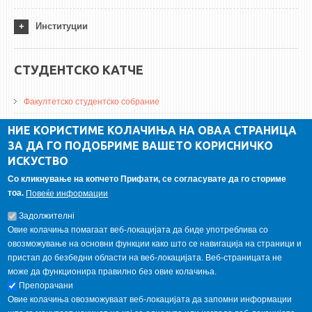
Институции
СТУДЕНТСКО КАТЧЕ
Факултетско студентско собрание
ДА Винчи магазин
НИЕ КОРИСТИМЕ КОЛАЧИЊА НА ОВАА СТРАНИЦА
ЗА ДА ГО ПОДОБРИМЕ ВАШЕТО КОРИСНИЧКО
Алумни асоцијација
ИСКУСТВО
Студентски пракси
Со кликнување на копчето Прифати, се согласувате да го сториме
тоа.
Повеќе информации
ГАЛЕРИЈА
Задолжителнi
Овие колачиња помагаат веб-локацијата да биде употреблива со
овозможување на основни функции како што се навигација на страници и
пристап до безбедни области на веб-локацијата. Веб-страницата не
може да функционира правилно без овие колачиња.
Препорачани
Овие колачиња овозможуваат веб-локацијата да запомни информации