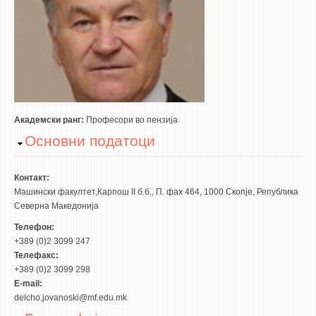
3DFindIT
WATERBRIDGING
CIRASIM
ENERGET
AIR QUALITY MODELLING
АКТИ
Академски ранг:
Професори во пензија
Hide
Основни податоци
АКТИ
ИНФОРМАЦИИ ОД ЈАВЕН КАРАКТЕР
Контакт:
АНКЕТИ И САМОЕВАЛУАЦИИ
Машински факултет,Карпош II б.б., П. фах 464, 1000 Скопје, Република
Северна Македонија
ЗАВРШНИ СМЕТКИ
Телефон:
+389 (0)2 3099 247
ТЕЛЕФОНСКИ ИМЕНИК
Телефакс:
ALUMNI MFS
+389 (0)2 3099 298
E-mail:
ИЗВЕСТУВАЊА
delcho.jovanoski@mf.edu.mk