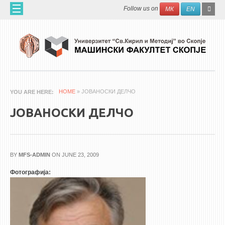
Skip to main content
SEAR
Search
Follow us on
МК
EN
FO
ДОМА
ЗА НАС
60 ГОДИНИ МФ
ЗА ФАКУЛТЕТОТ
HOME
» ЈОВАНОСКИ ДЕЛЧО
YOU ARE HERE
ОРГАНИЗАЦИЈА
ЈОВАНОСКИ ДЕЛЧО
НАУЧНА ДЕЈНОСТ
МАШИНСКО ИНЖЕНЕРСТВО - НАУЧНО СПИСАНИЕ
BY
MFS-ADMIN
ON JUNE 23, 2009
АПЛИКАТИВНА ДЕЈНОСТ
Фотографија:
МЕЃУНАРОДНА СОРАБОТКА
ERASMUS+
QIM-SEE