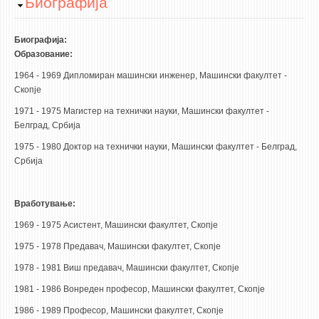
Hide
Биографија
НАСТАВЕН КАДАР
РЕДОВНИ ПРОФ.
Биографија:
Образование:
ВОНРЕДНИ ПРОФ.
1964 - 1969 Дипломиран машински инженер, Машински факултет -
ДОЦЕНТИ
Скопје
АСИСТЕНТИ
1971 - 1975 Магистер на технички науки, Машински факултет -
ЛЕКТОРИ
Белград, Србија
ЛАБОРАНТИ
1975 - 1980 Доктор на технички науки, Машински факултет - Белград,
Србија
ПЕНЗИОНИРАН КАДАР
IN MEMORIAM
Вработување:
СТУДИИ
1969 - 1975 Асистент, Машински факултет, Скопје
1975 - 1978 Предавач, Машински факултет, Скопје
I ЦИКЛУС - ДОДИПЛОМСКИ
1978 - 1981 Виш предавач, Машински факултет, Скопје
II ЦИКЛУС - ПОСЛЕДИПЛОМСКИ
1981 - 1986 Вонреден професор, Машински факултет, Скопје
III ЦИКЛУС - ДОКТОРСКИ
1986 - 1989 Професор, Машински факултет, Скопје
МЕЃУНАРОДНА РАЗМЕНА