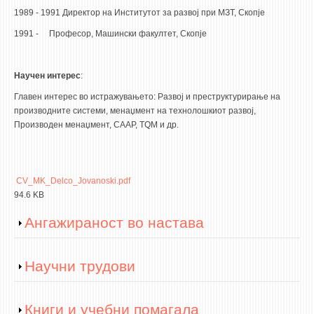
1989 - 1991 Директор на Институтот за развој при МЗТ, Скопје
ЕКВИВАЛЕНЦИИ ОД СТАРИ СТУДИСКИ ПРОГРАМИ
1991 - Професор, Машински факултет, Скопје
ОГЛАСНА ТАБЛА
Научен интерес
:
СООПШТЕНИЈА
Главен интерес во истражувањето: Развој и преструктурирање на
СТУДЕНТСКА СЛУЖБА
производните системи, менаџмент на технолошкиот развој,
Производен менаџмент, СААР, ТQМ и др.
БИБЛИОТЕКА
ДА ВИНЧИ МАГАЗИН
CV_MK_Delco_Jovanoski.pdf
СТИПЕНДИИ/ПРАКСИ
94.6 KB
СТИПЕНДИИ
Show
Ангажираност во настава
ПРАКСИ
Show
Научни трудови
КОНТАКТ
Show
Книги и учебни помагала