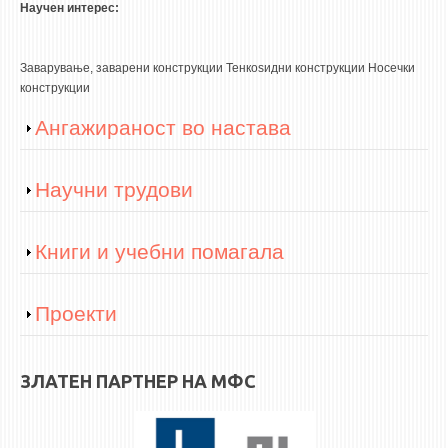
Научен интерес:
ЕКВИВАЛЕНЦИИ ОД СТАРИ СТУДИСКИ ПРОГРАМИ
Заварување, заварени конструкции Тенкоѕидни конструкции Носечки
ОГЛАСНА ТАБЛА
конструкции
СООПШТЕНИЈА
Show
Ангажираност во настава
СТУДЕНТСКА СЛУЖБА
БИБЛИОТЕКА
Show
Научни трудови
ДА ВИНЧИ МАГАЗИН
Show
Книги и учебни помагала
СТИПЕНДИИ/ПРАКСИ
СТИПЕНДИИ
Show
Проекти
ПРАКСИ
ЗЛАТЕН ПАРТНЕР НА МФС
КОНТАКТ