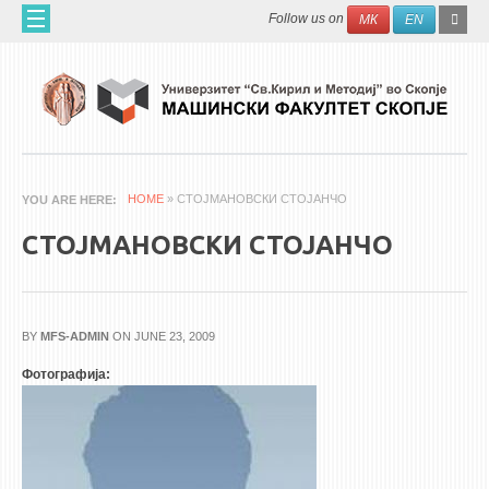
Skip to main content
SEAR
Search
Follow us on
МК
EN
FO
ДОМА
ЗА НАС
60 ГОДИНИ МФ
ЗА ФАКУЛТЕТОТ
HOME
» СТОЈМАНОВСКИ СТОЈАНЧО
YOU ARE HERE
ОРГАНИЗАЦИЈА
СТОЈМАНОВСКИ СТОЈАНЧО
НАУЧНА ДЕЈНОСТ
МАШИНСКО ИНЖЕНЕРСТВО - НАУЧНО СПИСАНИЕ
BY
MFS-ADMIN
ON JUNE 23, 2009
АПЛИКАТИВНА ДЕЈНОСТ
Фотографија:
МЕЃУНАРОДНА СОРАБОТКА
ERASMUS+
QIM-SEE