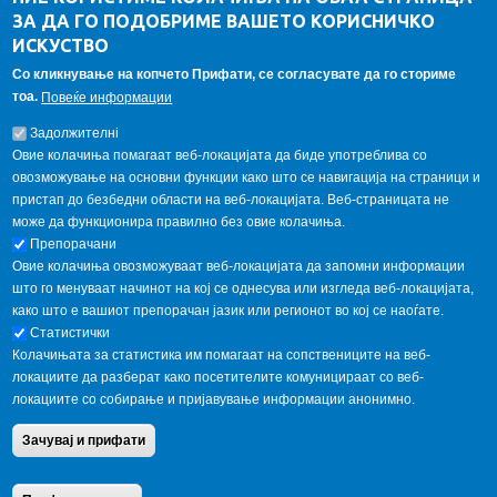
ЗА ДА ГО ПОДОБРИМЕ ВАШЕТО КОРИСНИЧКО
Алумни асоцијација
ИСКУСТВО
Студентски пракси
Со кликнување на копчето Прифати, се согласувате да го сториме
тоа.
Повеќе информации
ГАЛЕРИЈА
Задолжителнi
Овие колачиња помагаат веб-локацијата да биде употреблива со
овозможување на основни функции како што се навигација на страници и
пристап до безбедни области на веб-локацијата. Веб-страницата не
може да функционира правилно без овие колачиња.
Препорачани
Овие колачиња овозможуваат веб-локацијата да запомни информации
што го менуваат начинот на кој се однесува или изгледа веб-локацијата,
како што е вашиот препорачан јазик или регионот во кој се наоѓате.
Статистички
Колачињата за статистика им помагаат на сопствениците на веб-
локациите да разберат како посетителите комуницираат со веб-
локациите со собирање и пријавување информации анонимно.
Copyright © 2013 Garnet All Rights Reserved. Designed by
weebpal.com
.
Зачувај и прифати
Powered by
VapourApps
Home
Contact Us
Terms condition
Privacy Policy