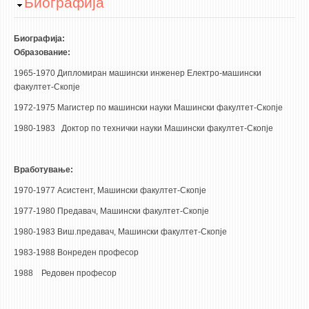
Hide
Биографија
НАСТАВЕН КАДАР
РЕДОВНИ ПРОФ.
Биографија:
Образование:
ВОНРЕДНИ ПРОФ.
1965-1970 Дипломиран машински инженер Електро-машински
ДОЦЕНТИ
факултет-Скопје
АСИСТЕНТИ
1972-1975 Магистер по машински науки Машински факултет-Скопје
ЛЕКТОРИ
1980-1983 Доктор по технички науки Машински факултет-Скопје
ЛАБОРАНТИ
ПЕНЗИОНИРАН КАДАР
Вработување:
IN MEMORIAM
1970-1977 Асистент, Машински факултет-Скопје
1977-1980 Предавач, Машински факултет-Скопје
СТУДИИ
1980-1983 Виш.предавач, Машински факултет-Скопје
I ЦИКЛУС - ДОДИПЛОМСКИ
1983-1988 Вонреден професор
II ЦИКЛУС - ПОСЛЕДИПЛОМСКИ
1988 Редовен професор
III ЦИКЛУС - ДОКТОРСКИ
МЕЃУНАРОДНА РАЗМЕНА