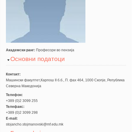
3DFindIT
WATERBRIDGING
CIRASIM
ENERGET
AIR QUALITY MODELLING
АКТИ
Академски ранг:
Професори во пензија
Hide
Основни податоци
АКТИ
ИНФОРМАЦИИ ОД ЈАВЕН КАРАКТЕР
Контакт:
АНКЕТИ И САМОЕВАЛУАЦИИ
Машински факултет,Карпош II б.б., П. фах 464, 1000 Скопје, Република
Северна Македонија
ЗАВРШНИ СМЕТКИ
Телефон:
+389 (0)2 3099 255
ТЕЛЕФОНСКИ ИМЕНИК
Телефакс:
ALUMNI MFS
+389 (0)2 3099 298
E-mail:
ИЗВЕСТУВАЊА
stojancho.stojmanovski@mf.edu.mk