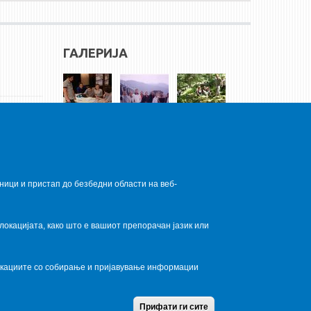
ГАЛЕРИЈА
ници и пристап до безбедни области на веб-
локацијата, како што е вашиот препорачан јазик или
локациите со собирање и пријавување информации
Home
Contact Us
Terms condition
Privacy Policy
Прифати ги сите