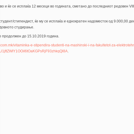
о и ќе се исплаќа 12 месеци во годината, сметано до последниот редовен VIII
тудент/стипендист, ќе му се исплаќа и еднократен надоместок од 9.000,00 д
едовното студирање.
е продолжен до 15.10.2019 година.
a.com.mk/vitaminka-e-stipendira-studenti-na-mashinski-i-na-fakultetot-za-elektrotehn
gU1jftZWIY1OOiI6tOaKGPsRjF93zhkqQl8A
.