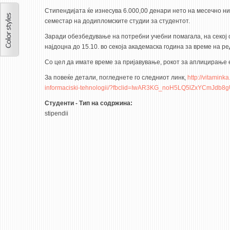
Стипендијата ќе изнесува 6.000,00 денари нето на месечно нив
семестар на додипломските студии за студентот.
Заради обезбедување на потребни учебни помагала, на секој с
најдоцна до 15.10. во секоја академаска година за време на р
Со цел да имате време за пријавување, рокот за аплицирање 
За повеќе детали, погледнете го следниот линк,
http://vitamink
informaciski-tehnologii/?fbclid=IwAR3KG_noH5LQ5lZxYCmJdb8
Студенти - Тип на содржина:
stipendii