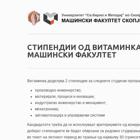
Skip to main content
СТИПЕНДИИ ОД ВИТАМИНКА
МАШИНСКИ ФАКУЛТЕТ
Витаминка доделува 2 стипендии за следните студиски програ
производно инженерство;
материјали, процеси и иновации;
индустриско инженерство и менаџмент;
мехатроника;
автоматизација и управувачки системи
Кандидатите треба да ги исполнуваат критериумите од конкурс
добијат стипендиите ќе бидат обврзани за редовно студирањ
во текот на летниот период во траење од најмалку 30 (триесет