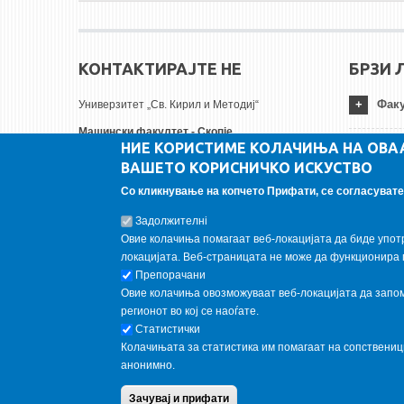
КОНТАКТИРАЈТЕ НЕ
БРЗИ 
Факу
Универзитет „Св. Кирил и Методиј“
Машински факултет - Скопје
НИЕ КОРИСТИМЕ КОЛАЧИЊА НА ОВА
Руѓер Бошковиќ бр.18
Унив
ВАШЕТО КОРИСНИЧКО ИСКУСТВО
1000 Скопје, Република Северна Македонија
Тел:
+ 389 2 3099-200
Со кликнување на копчето Прифати, се согласувате 
Инст
Факс:
+ 389 2 3099-298
Задолжителнi
Е-пошта:
contact@mf.edu.mk
Овие колачиња помагаат веб-локацијата да биде упот
FOLLOW US
локацијата. Веб-страницата не може да функционира 
Препорачани
Овие колачиња овозможуваат веб-локацијата да запомн
Follow us on:
регионот во кој се наоѓате.
Статистички
Колачињата за статистика им помагаат на сопствени
анонимно.
Copyright © 2013 Garnet All Rights Reserved. Designed by
weebp
Зачувај и прифати