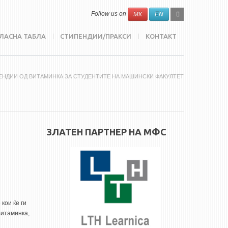
SEARCH
Search
Follow us on
МК
EN
FORM
ЛАСНА ТАБЛА
СТИПЕНДИИ/ПРАКСИ
КОНТАКТ
ЕНДИИ ОД ВИТАМИНКА ЗА СТУДЕНТИТЕ НА МАШИНСКИ ФАКУЛТЕТ
ЗЛАТЕН ПАРТНЕР НА МФС
кои ќе ги
Витаминка,