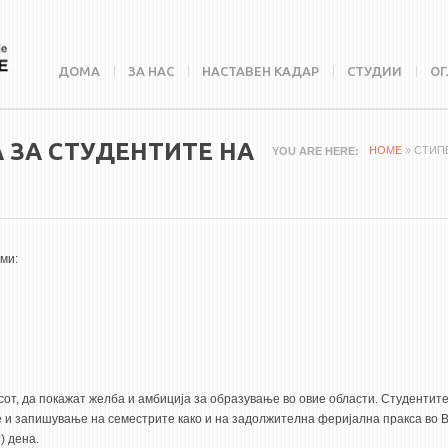
ДОМА
ЗА НАС
НАСТАВЕН КАДАР
СТУДИИ
ОГ
 ЗА СТУДЕНТИТЕ НА
HOME
» СТИП
YOU ARE HERE
ми:
от, да покажат желба и амбиција за образување во овие области. Студентите 
е и запишување на семестрите како и на задолжителна феријална пракса во 
) дена.