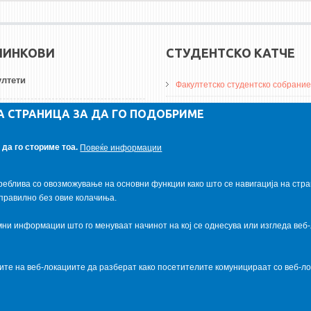
ЛИНКОВИ
СТУДЕНТСКО КАТЧЕ
лтети
Факултетско студентско собрание
ДА Винчи магазин
А СТРАНИЦА ЗА ДА ГО ПОДОБРИМЕ
ерзитети
Алумни асоцијација
да го сториме тоа.
Повеќе информации
итуции
Студентски пракси
реблива со овозможување на основни функции како што се навигација на стра
правилно без овие колачиња.
и информации што го менуваат начинот на кој се однесува или изгледа веб-
ците на веб-локациите да разберат како посетителите комуницираат со веб-
al.com
. Powered by
VapourApps