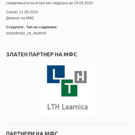
НАСТАВЕН КАДАР
сандачињата на втори кат најдоцна до 29.09.2020.
Скопје, 21.09.2020
РЕДОВНИ ПРОФ.
Деканат на МФС
ВОНРЕДНИ ПРОФ.
Студенти - Тип на содржина:
ДОЦЕНТИ
soopstenija_za_studenti
АСИСТЕНТИ
ЛЕКТОРИ
ЗЛАТЕН ПАРТНЕР НА МФС
ЛАБОРАНТИ
ПЕНЗИОНИРАН КАДАР
IN MEMORIAM
СТУДИИ
I ЦИКЛУС - ДОДИПЛОМСКИ
II ЦИКЛУС - ПОСЛЕДИПЛОМСКИ
III ЦИКЛУС - ДОКТОРСКИ
ПАРТНЕРИ НА МФС
МЕЃУНАРОДНА РАЗМЕНА