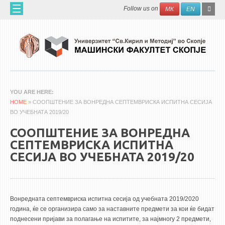
Skip to main content
SEAR
Search
Follow us on
МК
EN
FO
ДОМА
ЗА НАС
60 ГОДИНИ МФ
ЗА ФАКУЛТЕТОТ
YOU ARE HERE
HOME
ОРГАНИЗАЦИЈА
» СООПШТЕНИЕ ЗА ВОНРЕДНА СЕПТЕМВРИСКА ИСПИТНА СЕСИЈА
ВО УЧЕБНАТА 2019/20
НАУЧНА ДЕЈНОСТ
СООПШТЕНИЕ ЗА ВОНРЕДНА
МАШИНСКО ИНЖЕНЕРСТВО - НАУЧНО СПИСАНИЕ
СЕПТЕМВРИСКА ИСПИТНА
СЕСИЈА ВО УЧЕБНАТА 2019/20
АПЛИКАТИВНА ДЕЈНОСТ
МЕЃУНАРОДНА СОРАБОТКА
ERASMUS+
Вонредната септемвриска испитна сесија од учебната 2019/2020
година, ќе се организира само за наставните предмети за кои ќе бидат
QIM-SEE
поднесени пријави за полагање на испитите, за најмногу 2 предмети,