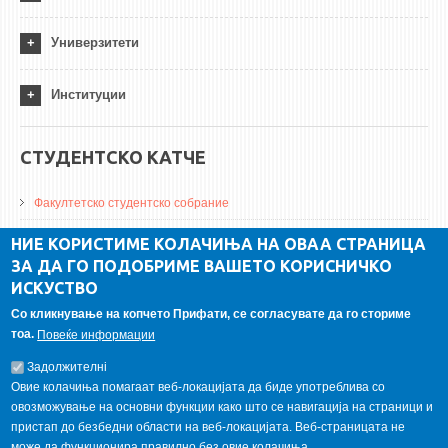
Универзитети
Институции
СТУДЕНТСКО КАТЧЕ
Факултетско студентско собрание
ДА Винчи магазин
НИЕ КОРИСТИМЕ КОЛАЧИЊА НА ОВАА СТРАНИЦА
ЗА ДА ГО ПОДОБРИМЕ ВАШЕТО КОРИСНИЧКО
Алумни асоцијација
ИСКУСТВО
Студентски пракси
Со кликнување на копчето Прифати, се согласувате да го сториме
тоа.
Повеќе информации
ГАЛЕРИЈА
Задолжителнi
Овие колачиња помагаат веб-локацијата да биде употреблива со
овозможување на основни функции како што се навигација на страници и
пристап до безбедни области на веб-локацијата. Веб-страницата не
може да функционира правилно без овие колачиња.