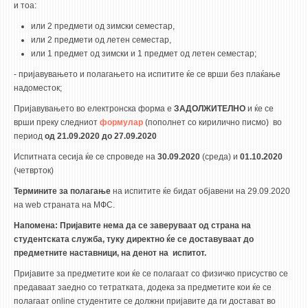
3DFindIT
и тоа:
WATERBRIDGING
или 2 предмети од зимски семестар,
или 2 предмети од летен семестар,
CIRASIM
или 1 предмет од зимски и 1 предмет од летен семестар;
ENERGET
- пријавувањето и полагањето на испитите ќе се врши без плаќање
AIR QUALITY MODELLING
надоместок;
Пријавувањето во електронска форма е
ЗАДОЛЖИТЕЛНО
и ќе се
АКТИ
врши преку следниот
формулар
(пополнет со кирилично писмо)
во
период
од 21.09.2020 до 27.09.2020
АКТИ
Испитната сесија ќе се спроведе на
30.09
.
2020
(среда) и
01.10.2020
ИНФОРМАЦИИ ОД ЈАВЕН КАРАКТЕР
(четврток)
АНКЕТИ И САМОЕВАЛУАЦИИ
Термините
за полагање
на испитите ќе бидат објавени на 29.09.2020
на web страната на МФС.
ЗАВРШНИ СМЕТКИ
Напомена
:
Пријавите нема да се заверуваат од страна на
ТЕЛЕФОНСКИ ИМЕНИК
студентската служба, туку директно ќе се доставуваат до
предметните наставници, на денот на испитот.
ALUMNI MFS
Пријавите за предметите кои ќе се полагаат со физичко присуство се
ИЗВЕСТУВАЊА
предаваат заедно со тетратката, додека за предметите кои ќе се
полагаат online студентите се должни пријавите да ги достават во