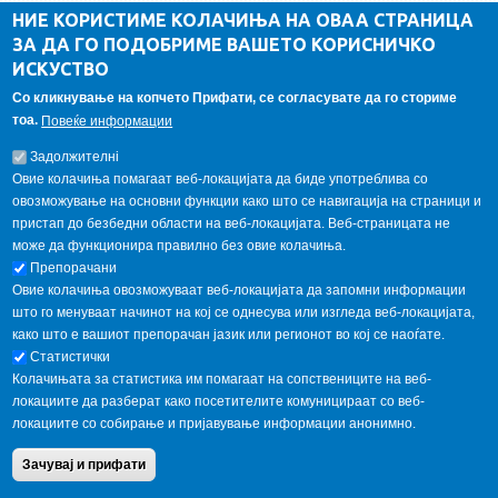
ДА Винчи магазин
НИЕ КОРИСТИМЕ КОЛАЧИЊА НА ОВАА СТРАНИЦА
ЗА ДА ГО ПОДОБРИМЕ ВАШЕТО КОРИСНИЧКО
Алумни асоцијација
ИСКУСТВО
Студентски пракси
Со кликнување на копчето Прифати, се согласувате да го сториме
тоа.
Повеќе информации
ГАЛЕРИЈА
Задолжителнi
Овие колачиња помагаат веб-локацијата да биде употреблива со
овозможување на основни функции како што се навигација на страници и
пристап до безбедни области на веб-локацијата. Веб-страницата не
може да функционира правилно без овие колачиња.
Препорачани
Овие колачиња овозможуваат веб-локацијата да запомни информации
што го менуваат начинот на кој се однесува или изгледа веб-локацијата,
како што е вашиот препорачан јазик или регионот во кој се наоѓате.
Статистички
Колачињата за статистика им помагаат на сопствениците на веб-
локациите да разберат како посетителите комуницираат со веб-
локациите со собирање и пријавување информации анонимно.
Copyright © 2013 Garnet All Rights Reserved. Designed by
weebpal.com
.
Зачувај и прифати
Powered by
VapourApps