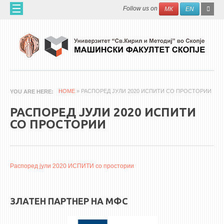
Skip to main content
SEAR
Search
Follow us on
МК
EN
FO
ДОМА
ЗА НАС
60 ГОДИНИ МФ
ЗА ФАКУЛТЕТОТ
HOME
» РАСПОРЕД ЈУЛИ 2020 ИСПИТИ СО ПРОСТОРИИ
YOU ARE HERE
ОРГАНИЗАЦИЈА
РАСПОРЕД ЈУЛИ 2020 ИСПИТИ
НАУЧНА ДЕЈНОСТ
СО ПРОСТОРИИ
МАШИНСКО ИНЖЕНЕРСТВО - НАУЧНО СПИСАНИЕ
АПЛИКАТИВНА ДЕЈНОСТ
Распоред јули 2020 ИСПИТИ со простории
МЕЃУНАРОДНА СОРАБОТКА
ERASMUS+
ЗЛАТЕН ПАРТНЕР НА МФС
QIM-SEE