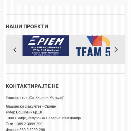
ЕКВИВАЛЕНЦИИ ОД СТАРИ СТУДИСКИ ПРОГРАМИ
ОГЛАСНА ТАБЛА
НАШИ ПРОЕКТИ
СООПШТЕНИЈА
СТУДЕНТСКА СЛУЖБА
БИБЛИОТЕКА
ДА ВИНЧИ МАГАЗИН
СТИПЕНДИИ/ПРАКСИ
КОНТАКТИРАЈТЕ НЕ
СТИПЕНДИИ
ПРАКСИ
Универзитет „Св. Кирил и Методиј“
Машински факултет - Скопје
КОНТАКТ
Руѓер Бошковиќ бр.18
1000 Скопје, Република Северна Македонија
Тел:
+ 389 2 3099-200
Факс:
+ 389 2 3099-298