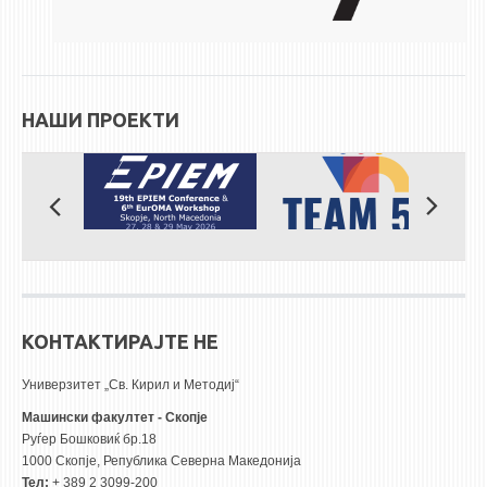
ЕКВИВАЛЕНЦИИ ОД СТАРИ СТУДИСКИ ПРОГРАМИ
ОГЛАСНА ТАБЛА
НАШИ ПРОЕКТИ
СООПШТЕНИЈА
СТУДЕНТСКА СЛУЖБА
БИБЛИОТЕКА
ДА ВИНЧИ МАГАЗИН
СТИПЕНДИИ/ПРАКСИ
СТИПЕНДИИ
КОНТАКТИРАЈТЕ НЕ
ПРАКСИ
Универзитет „Св. Кирил и Методиј“
КОНТАКТ
Машински факултет - Скопје
Руѓер Бошковиќ бр.18
1000 Скопје, Република Северна Македонија
Тел:
+ 389 2 3099-200