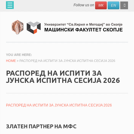
Skip to main content
SEAR
Search
Follow us on
МК
EN
FO
ДОМА
ЗА НАС
60 ГОДИНИ МФ
ЗА ФАКУЛТЕТОТ
YOU ARE HERE
HOME
ОРГАНИЗАЦИЈА
» РАСПОРЕД НА ИСПИТИ ЗА ЈУНСКА ИСПИТНА СЕСИЈА 2026
НАУЧНА ДЕЈНОСТ
РАСПОРЕД НА ИСПИТИ ЗА
ЈУНСКА ИСПИТНА СЕСИЈА 2026
МАШИНСКО ИНЖЕНЕРСТВО - НАУЧНО СПИСАНИЕ
АПЛИКАТИВНА ДЕЈНОСТ
МЕЃУНАРОДНА СОРАБОТКА
РАСПОРЕД НА ИСПИТИ ЗА ЈУНСКА ИСПИТНА СЕСИЈA 2026
ERASMUS+
ЗЛАТЕН ПАРТНЕР НА МФС
QIM-SEE