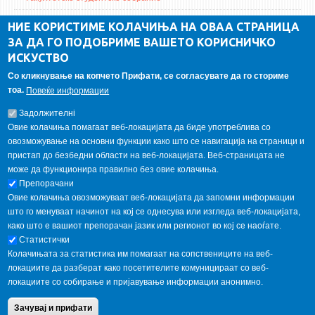
ДА Винчи магазин
НИЕ КОРИСТИМЕ КОЛАЧИЊА НА ОВАА СТРАНИЦА
ЗА ДА ГО ПОДОБРИМЕ ВАШЕТО КОРИСНИЧКО
Алумни асоцијација
ИСКУСТВО
Студентски пракси
Со кликнување на копчето Прифати, се согласувате да го сториме
тоа.
Повеќе информации
ГАЛЕРИЈА
Задолжителнi
Овие колачиња помагаат веб-локацијата да биде употреблива со
овозможување на основни функции како што се навигација на страници и
пристап до безбедни области на веб-локацијата. Веб-страницата не
може да функционира правилно без овие колачиња.
Препорачани
Овие колачиња овозможуваат веб-локацијата да запомни информации
што го менуваат начинот на кој се однесува или изгледа веб-локацијата,
како што е вашиот препорачан јазик или регионот во кој се наоѓате.
Статистички
Колачињата за статистика им помагаат на сопствениците на веб-
локациите да разберат како посетителите комуницираат со веб-
локациите со собирање и пријавување информации анонимно.
Copyright © 2013 Garnet All Rights Reserved. Designed by
weebpal.com
.
Зачувај и прифати