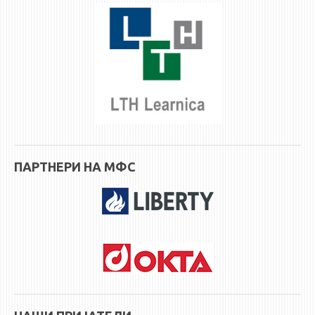
3DFindIT
WATERBRIDGING
CIRASIM
ENERGET
AIR QUALITY MODELLING
АКТИ
АКТИ
ПАРТНЕРИ НА МФС
ИНФОРМАЦИИ ОД ЈАВЕН КАРАКТЕР
АНКЕТИ И САМОЕВАЛУАЦИИ
ЗАВРШНИ СМЕТКИ
ТЕЛЕФОНСКИ ИМЕНИК
ALUMNI MFS
ИЗВЕСТУВАЊА