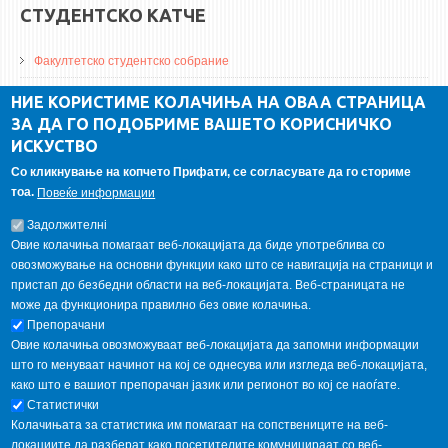
СТУДЕНТСКО КАТЧЕ
Факултетско студентско собрание
ДА Винчи магазин
НИЕ КОРИСТИМЕ КОЛАЧИЊА НА ОВАА СТРАНИЦА
ЗА ДА ГО ПОДОБРИМЕ ВАШЕТО КОРИСНИЧКО
Алумни асоцијација
ИСКУСТВО
Студентски пракси
Со кликнување на копчето Прифати, се согласувате да го сториме
тоа.
Повеќе информации
ГАЛЕРИЈА
Задолжителнi
Овие колачиња помагаат веб-локацијата да биде употреблива со
овозможување на основни функции како што се навигација на страници и
пристап до безбедни области на веб-локацијата. Веб-страницата не
може да функционира правилно без овие колачиња.
Препорачани
Овие колачиња овозможуваат веб-локацијата да запомни информации
што го менуваат начинот на кој се однесува или изгледа веб-локацијата,
како што е вашиот препорачан јазик или регионот во кој се наоѓате.
Статистички
Колачињата за статистика им помагаат на сопствениците на веб-
локациите да разберат како посетителите комуницираат со веб-