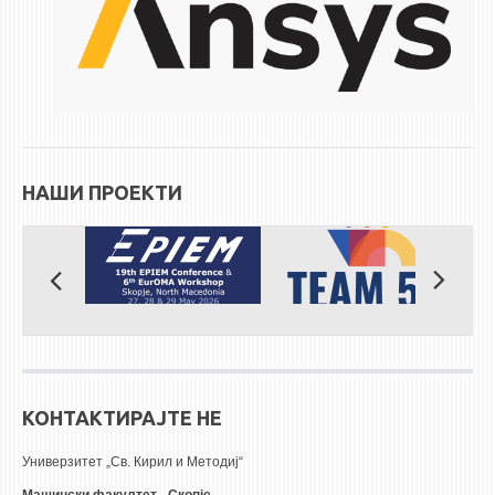
ЕКВИВАЛЕНЦИИ ОД СТАРИ СТУДИСКИ ПРОГРАМИ
ОГЛАСНА ТАБЛА
СООПШТЕНИЈА
СТУДЕНТСКА СЛУЖБА
НАШИ ПРОЕКТИ
БИБЛИОТЕКА
ДА ВИНЧИ МАГАЗИН
СТИПЕНДИИ/ПРАКСИ
СТИПЕНДИИ
ПРАКСИ
КОНТАКТИРАЈТЕ НЕ
КОНТАКТ
Универзитет „Св. Кирил и Методиј“