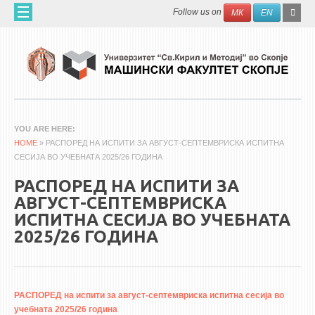
Skip to main content
SEAR
Search
Follow us on
МК
EN
FO
ДОМА
ЗА НАС
60 ГОДИНИ МФ
ЗА ФАКУЛТЕТОТ
YOU ARE HERE
HOME
ОРГАНИЗАЦИЈА
» РАСПОРЕД НА ИСПИТИ ЗА АВГУСТ-СЕПТЕМВРИСКА ИСПИТНА
СЕСИЈА ВО УЧЕБНАТА 2025/26 ГОДИНА
НАУЧНА ДЕЈНОСТ
РАСПОРЕД НА ИСПИТИ ЗА
МАШИНСКО ИНЖЕНЕРСТВО - НАУЧНО СПИСАНИЕ
АВГУСТ-СЕПТЕМВРИСКА
ИСПИТНА СЕСИЈА ВО УЧЕБНАТА
АПЛИКАТИВНА ДЕЈНОСТ
2025/26 ГОДИНА
МЕЃУНАРОДНА СОРАБОТКА
ERASMUS+
QIM-SEE
РАСПОРЕД на испити за август-септемвриска испитна сесија во
учебната 2025/26 година