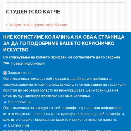
СТУДЕНТСКО КАТЧЕ
Факултетско студентско собрание
ДА Винчи магазин
НИЕ КОРИСТИМЕ КОЛАЧИЊА НА ОВАА СТРАНИЦА
ЗА ДА ГО ПОДОБРИМЕ ВАШЕТО КОРИСНИЧКО
Алумни асоцијација
ИСКУСТВО
Студентски пракси
Со кликнување на копчето Прифати, се согласувате да го сториме
тоа.
Повеќе информации
ГАЛЕРИЈА
Задолжителнi
Овие колачиња помагаат веб-локацијата да биде употреблива со
овозможување на основни функции како што се навигација на страници и
пристап до безбедни области на веб-локацијата. Веб-страницата не
може да функционира правилно без овие колачиња.
Препорачани
Овие колачиња овозможуваат веб-локацијата да запомни информации
што го менуваат начинот на кој се однесува или изгледа веб-локацијата,
како што е вашиот препорачан јазик или регионот во кој се наоѓате.
Статистички