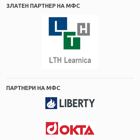
3DFindIT
ЗЛАТЕН ПАРТНЕР НА МФС
WATERBRIDGING
CIRASIM
ENERGET
AIR QUALITY MODELLING
АКТИ
АКТИ
ИНФОРМАЦИИ ОД ЈАВЕН КАРАКТЕР
АНКЕТИ И САМОЕВАЛУАЦИИ
ПАРТНЕРИ НА МФС
ЗАВРШНИ СМЕТКИ
ТЕЛЕФОНСКИ ИМЕНИК
ALUMNI MFS
ИЗВЕСТУВАЊА