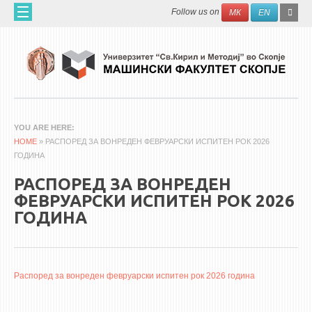
Skip to main content
SEAR
Search
Follow us on
МК
EN
FO
ДОМА
ЗА НАС
60 ГОДИНИ МФ
ЗА ФАКУЛТЕТОТ
YOU ARE HERE
HOME
ОРГАНИЗАЦИЈА
» РАСПОРЕД ЗА ВОНРЕДЕН ФЕВРУАРСКИ ИСПИТЕН РОК 2026
ГОДИНА
НАУЧНА ДЕЈНОСТ
РАСПОРЕД ЗА ВОНРЕДЕН
МАШИНСКО ИНЖЕНЕРСТВО - НАУЧНО СПИСАНИЕ
ФЕВРУАРСКИ ИСПИТЕН РОК 2026
ГОДИНА
АПЛИКАТИВНА ДЕЈНОСТ
МЕЃУНАРОДНА СОРАБОТКА
ERASMUS+
Распоред за вонреден февруарски испитен рок 2026 година
QIM-SEE