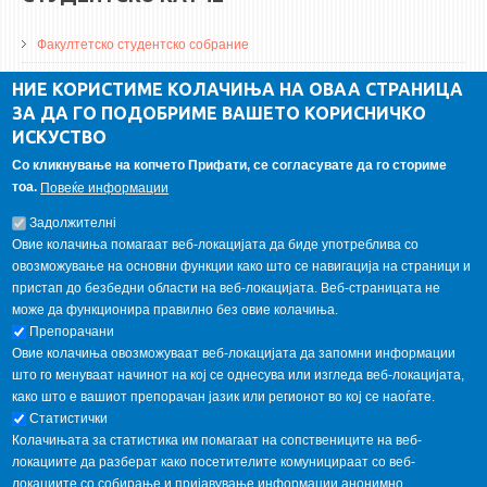
Факултетско студентско собрание
ДА Винчи магазин
НИЕ КОРИСТИМЕ КОЛАЧИЊА НА ОВАА СТРАНИЦА
ЗА ДА ГО ПОДОБРИМЕ ВАШЕТО КОРИСНИЧКО
Алумни асоцијација
ИСКУСТВО
Студентски пракси
Со кликнување на копчето Прифати, се согласувате да го сториме
тоа.
Повеќе информации
ГАЛЕРИЈА
Задолжителнi
Овие колачиња помагаат веб-локацијата да биде употреблива со
овозможување на основни функции како што се навигација на страници и
пристап до безбедни области на веб-локацијата. Веб-страницата не
може да функционира правилно без овие колачиња.
Препорачани
Овие колачиња овозможуваат веб-локацијата да запомни информации
што го менуваат начинот на кој се однесува или изгледа веб-локацијата,
како што е вашиот препорачан јазик или регионот во кој се наоѓате.
Статистички
Колачињата за статистика им помагаат на сопствениците на веб-
локациите да разберат како посетителите комуницираат со веб-
локациите со собирање и пријавување информации анонимно.