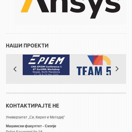
ЕКВИВАЛЕНЦИИ ОД СТАРИ СТУДИСКИ ПРОГРАМИ
ОГЛАСНА ТАБЛА
СООПШТЕНИЈА
СТУДЕНТСКА СЛУЖБА
НАШИ ПРОЕКТИ
БИБЛИОТЕКА
ДА ВИНЧИ МАГАЗИН
СТИПЕНДИИ/ПРАКСИ
СТИПЕНДИИ
ПРАКСИ
КОНТАКТИРАЈТЕ НЕ
КОНТАКТ
Универзитет „Св. Кирил и Методиј“
Машински факултет - Скопје