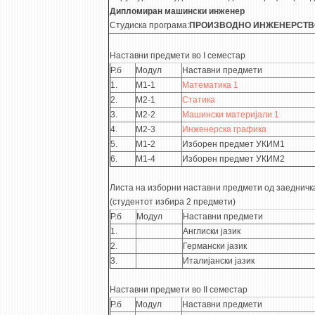
Дипломиран машински инженер
Студиска програма:
ПРОИЗВОДНО ИНЖЕНЕРСТВО
Наставни предмети во I семестар
Р.б
Модул
Наставни предмети
1.
М1-1
Математика 1
2.
М2-1
Статика
3.
М2-2
Машински материјали 1
4.
М2-3
Инженерска графика
5.
М1-2
Изборен предмет УКИМ1
6.
М1-4
Изборен предмет УКИМ2
Листа на изборни наставни предмети од заедничк
(студентот избира 2 предмети)
Р.б
Модул
Наставни предмети
1.
Англиски јазик
2.
Германски јазик
3.
Италијански јазик
Наставни предмети во II семестар
Р.б
Модул
Наставни предмети