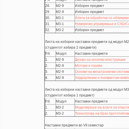
28.
М2-9
Изборен предмет
29.
М2-9
Изборен предмет
30.
М3-1
Алати за обработка со обликув
31.
М3-1
Нумеричко управување и CAD/
32.
М3-2
Изборен предмет
Листа на изборни наставни предмети од модул М2
(студентот избира 2 предмети)
Р.б
Модул
Наставни предмети
1.
М2-9
Дизајн на носечки конструкции
2.
М2-9
Мотори и горива
3.
М2-9
Основи на мехатронички систем
4.
М2-9
Хидраулични и пневматски комп
Листа на изборни наставни предмети од модул М3
(студентот избира 1 предмет)
Р.б
Модул
Наставни предмети
1.
М3-2
Моделирање на алати за пласт
2.
М3-2
Технологија на брзи прототипов
Наставни предмети во VII семестар