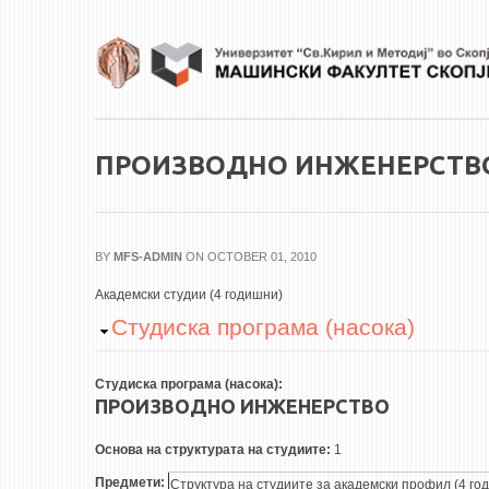
Skip to main content
ПРОИЗВОДНО ИНЖЕНЕРСТВ
BY
MFS-ADMIN
ON OCTOBER 01, 2010
Академски студии (4 годишни)
Hide
Студиска програма (насока)
Студиска програма (насока):
ПРОИЗВОДНО ИНЖЕНЕРСТВО
Основа на структурата на студиите:
1
Предмети:
Структура на студиите за академски профил (4 го