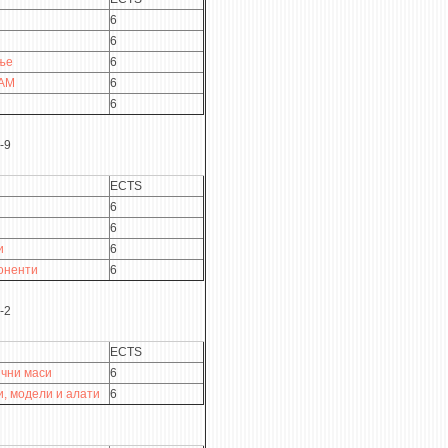
6
6
ање
6
CAM
6
6
-9
ECTS
6
6
и
6
оненти
6
-2
ECTS
ични маси
6
и, модели и алати
6