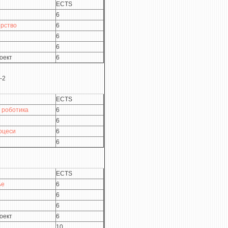
ECTS
6
ерство
6
6
6
оект
6
-2
ECTS
 роботика
6
6
оцеси
6
6
ECTS
ње
6
6
6
оект
6
10