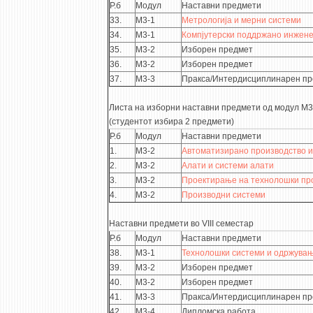
Р.б
Модул
Наставни предмети
33.
М3-1
Метрологија и мерни системи
34.
М3-1
Компјутерски поддржано инжен
35.
М3-2
Изборен предмет
36.
М3-2
Изборен предмет
37.
М3-3
Пракса/Интердисциплинарен пр
Листа на изборни наставни предмети од модул М3
(студентот избира 2 предмети)
Р.б
Модул
Наставни предмети
1.
М3-2
Автоматизирано производство и
2.
М3-2
Алати и системи алати
3.
М3-2
Проектирање на технолошки пр
4.
М3-2
Производни системи
Наставни предмети во VIII семестар
Р.б
Модул
Наставни предмети
38.
М3-1
Технолошки системи и одржува
39.
М3-2
Изборен предмет
40.
М3-2
Изборен предмет
41.
М3-3
Пракса/Интердисциплинарен пр
42.
М3-4
Дипломска работа