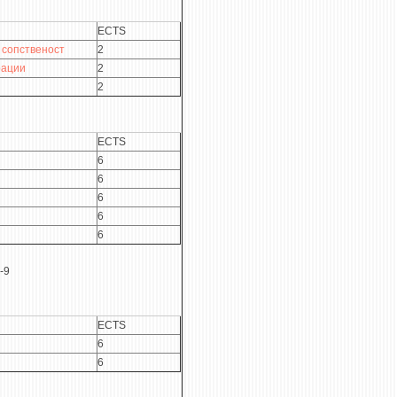
ECTS
 сопственост
2
рации
2
2
ECTS
6
6
6
6
6
-9
ECTS
6
6