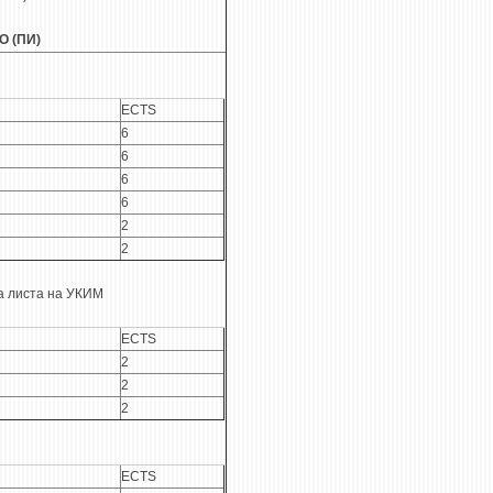
 (ПИ)
ECTS
6
6
6
6
2
2
а листа на УКИМ
ECTS
2
2
2
ECTS