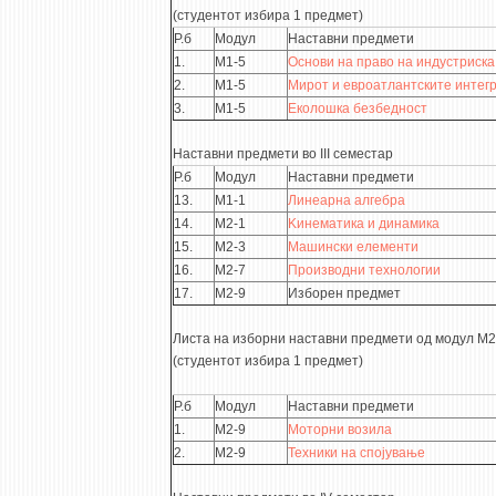
(студентот избира 1 предмет)
Р.б
Модул
Наставни предмети
1.
М1-5
Основи на право на индустриска
2.
М1-5
Мирот и евроатлантските интег
3.
М1-5
Еколошка безбедност
Наставни предмети во III семестар
Р.б
Модул
Наставни предмети
13.
М1-1
Линеарна алгебра
14.
М2-1
Kинематика и динамика
15.
М2-3
Машински елементи
16.
М2-7
Производни технологии
17.
М2-9
Изборен предмет
Листа на изборни наставни предмети од модул М2
(студентот избира 1 предмет)
Р.б
Модул
Наставни предмети
1.
М2-9
Моторни возила
2.
М2-9
Техники на спојувањe