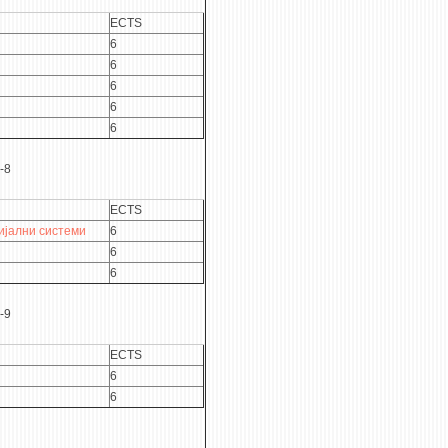
ECTS
6
6
6
6
6
-8
ECTS
ијални системи
6
6
6
-9
ECTS
6
6