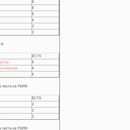
6
6
6
6
2
2
-8
ECTS
јутер
6
а енергија
6
6
а листа на УКИМ
ECTS
2
2
2
а листа на УКИМ