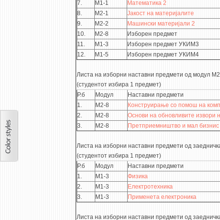
7.
М1-1
Математика 2
8.
М2-1
Јакост на материјалите
9.
М2-2
Машински материјали 2
10.
М2-8
Изборен предмет
11.
М1-3
Изборен предмет УКИМ3
12.
М1-5
Изборен предмет УКИМ4
Листа на изборни наставни предмети од модул М2
(студентот избира 1 предмет)
Р.б
Модул
Наставни предмети
1.
М2-8
Конструирање со помош на комп
2.
М2-8
Основи на обновливите извори н
3.
М2-8
Претприемништво и мал бизнис
Листа на изборни наставни предмети од заедничк
(студентот избира 1 предмет)
Р.б
Модул
Наставни предмети
1.
М1-3
Физика
2.
М1-3
Електротехника
3.
М1-3
Применета електроника
Листа на изборни наставни предмети од заедничк