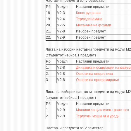
Наставни предмети во IV семестар
Р.б
Модул
Наставни предмети
18.
М2-3
Конструирање
19.
М2-4
Термодинамика
20.
М2-5
Механика на флуиди
21.
М2-8
Изборен предмет
22.
М2-9
Изборен предмет
Листа на изборни наставни предмети од модул М2
(студентот избира 1 предмет)
Р.б
Модул
Наставни предмети
1.
М2-8
Динамика и осцилации на матер
2.
М2-8
Основи на енергетика
3.
М2-8
Основи на програмирање
Листа на изборни наставни предмети од модул М2
(студентот избира 1 предмет)
Р.б
Модул
Наставни предмети
1.
М2-9
Машини за цикличен транспорт
2.
М2-9
Термички машини и уреди
Наставни предмети во V семестар