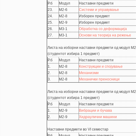
Р.б
Модул
Наставни предмети
23.
М2-6
Системи и управување
24.
М2-8
Изборен предмет
25.
М2-9
Изборен предмет
26.
М3-1
Обработка со деформација
27.
М3-1
Основи на теорија на режење
Листа на изборни наставни предмети од модул М2
(студентот избира 1 предмет)
Р.б
Модул
Наставни предмети
1.
М2-8
Конструкции и спојување
2.
М2-8
Механизми
3.
М2-8
Механички преносници
Листа на изборни наставни предмети од модул М2
(студентот избира 1 предмет)
Р.б
Модул
Наставни предмети
1.
М2-9
Вибрации и бучава
2.
М2-9
Хидраулични машини
Наставни предмети во VI семестар
Р.б
Модул
Наставни предмети