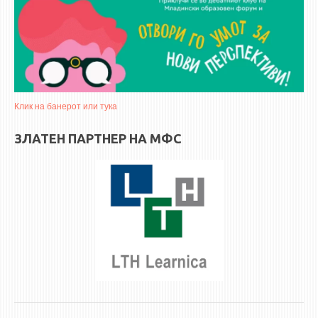
3DFindIT
WATERBRIDGING
CIRASIM
ENERGET
AIR QUALITY MODELLING
Клик на банерот или тука
АКТИ
ЗЛАТЕН ПАРТНЕР НА МФС
АКТИ
ИНФОРМАЦИИ ОД ЈАВЕН КАРАКТЕР
АНКЕТИ И САМОЕВАЛУАЦИИ
ЗАВРШНИ СМЕТКИ
ТЕЛЕФОНСКИ ИМЕНИК
ALUMNI MFS
ИЗВЕСТУВАЊА