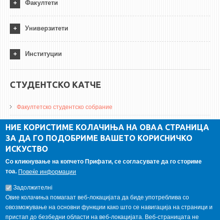
Факултети
Универзитети
Институции
СТУДЕНТСКО КАТЧЕ
Факултетско студентско собрание
ДА Винчи магазин
НИЕ КОРИСТИМЕ КОЛАЧИЊА НА ОВАА СТРАНИЦА
ЗА ДА ГО ПОДОБРИМЕ ВАШЕТО КОРИСНИЧКО
Алумни асоцијација
ИСКУСТВО
Студентски пракси
Со кликнување на копчето Прифати, се согласувате да го сториме
тоа.
Повеќе информации
ГАЛЕРИЈА
Задолжителнi
Овие колачиња помагаат веб-локацијата да биде употреблива со
овозможување на основни функции како што се навигација на страници и
пристап до безбедни области на веб-локацијата. Веб-страницата не