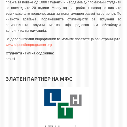
3DFindIT
пракса за повеќе од 1000 студенти и неодамна дипломирани студенти
во последните 20 години. Многу од нив работат назад во нивните
WATERBRIDGING
земји каде што придонесуваат за понатамошен развој на регионот. По
CIRASIM
нивното враќање, поранешните стипендисти се вклучени во
регионалната алумни мрежа која редовно им обезбедува
ENERGET
дополнителна едукација.
AIR QUALITY MODELLING
За дополнителни информации ве молиме посетете ја веб-страницата:
www.stipendienprogramm.org
АКТИ
Студенти - Тип на содржина:
praksi
АКТИ
ИНФОРМАЦИИ ОД ЈАВЕН КАРАКТЕР
АНКЕТИ И САМОЕВАЛУАЦИИ
ЗЛАТЕН ПАРТНЕР НА МФС
ЗАВРШНИ СМЕТКИ
ТЕЛЕФОНСКИ ИМЕНИК
ALUMNI MFS
ИЗВЕСТУВАЊА