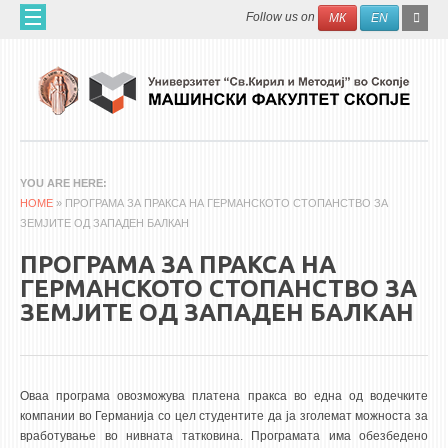
Skip to main content
SEAR
Search
Follow us on
МК
EN
FO
ДОМА
ЗА НАС
60 ГОДИНИ МФ
ЗА ФАКУЛТЕТОТ
YOU ARE HERE
HOME
ОРГАНИЗАЦИЈА
» ПРОГРАМА ЗА ПРАКСА НА ГЕРМАНСКОТО СТОПАНСТВО ЗА
ЗЕМЈИТЕ ОД ЗАПАДЕН БАЛКАН
НАУЧНА ДЕЈНОСТ
ПРОГРАМА ЗА ПРАКСА НА
МАШИНСКО ИНЖЕНЕРСТВО - НАУЧНО СПИСАНИЕ
ГЕРМАНСКОТО СТОПАНСТВО ЗА
ЗЕМЈИТЕ ОД ЗАПАДЕН БАЛКАН
АПЛИКАТИВНА ДЕЈНОСТ
МЕЃУНАРОДНА СОРАБОТКА
ERASMUS+
Оваа програма овозможува платена пракса во една од водечките
компании во Германија со цел студентите да ја зголемат можноста за
QIM-SEE
вработување во нивната татковина. Програмата има обезбедено