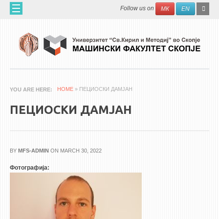
Skip to main content
SEAR
Search
Follow us on
МК
EN
FO
ДОМА
ЗА НАС
60 ГОДИНИ МФ
ЗА ФАКУЛТЕТОТ
HOME
» ПЕЦИОСКИ ДАМЈАН
YOU ARE HERE
ОРГАНИЗАЦИЈА
ПЕЦИОСКИ ДАМЈАН
НАУЧНА ДЕЈНОСТ
МАШИНСКО ИНЖЕНЕРСТВО - НАУЧНО СПИСАНИЕ
BY
MFS-ADMIN
ON MARCH 30, 2022
АПЛИКАТИВНА ДЕЈНОСТ
Фотографија:
МЕЃУНАРОДНА СОРАБОТКА
ERASMUS+
QIM-SEE