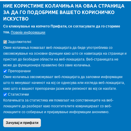
ДА Винчи магазин
НИЕ КОРИСТИМЕ КОЛАЧИЊА НА ОВАА СТРАНИЦА
ЗА ДА ГО ПОДОБРИМЕ ВАШЕТО КОРИСНИЧКО
Алумни асоцијација
ИСКУСТВО
Студентски пракси
Со кликнување на копчето Прифати, се согласувате да го сториме
тоа.
Повеќе информации
ГАЛЕРИЈА
Задолжителнi
Овие колачиња помагаат веб-локацијата да биде употреблива со
овозможување на основни функции како што се навигација на страници и
пристап до безбедни области на веб-локацијата. Веб-страницата не
може да функционира правилно без овие колачиња.
Препорачани
Овие колачиња овозможуваат веб-локацијата да запомни информации
што го менуваат начинот на кој се однесува или изгледа веб-локацијата,
како што е вашиот препорачан јазик или регионот во кој се наоѓате.
Статистички
Колачињата за статистика им помагаат на сопствениците на веб-
локациите да разберат како посетителите комуницираат со веб-
локациите со собирање и пријавување информации анонимно.
Copyright © 2013 Garnet All Rights Reserved. Designed by
weebpal.com
.
Зачувај и прифати
Powered by
VapourApps