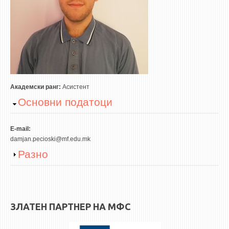
3DFindIT
WATERBRIDGING
CIRASIM
ENERGET
AIR QUALITY MODELLING
АКТИ
Академски ранг:
Асистент
Hide
Основни податоци
АКТИ
ИНФОРМАЦИИ ОД ЈАВЕН КАРАКТЕР
E-mail:
АНКЕТИ И САМОЕВАЛУАЦИИ
damjan.pecioski@mf.edu.mk
Show
Разно
ЗАВРШНИ СМЕТКИ
ТЕЛЕФОНСКИ ИМЕНИК
ALUMNI MFS
ЗЛАТЕН ПАРТНЕР НА МФС
ИЗВЕСТУВАЊА