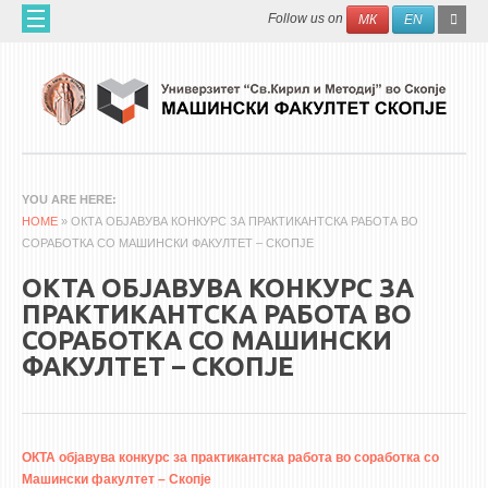
Skip to main content
SEAR
Search
Follow us on
МК
EN
FO
ДОМА
ЗА НАС
60 ГОДИНИ МФ
ЗА ФАКУЛТЕТОТ
YOU ARE HERE
HOME
ОРГАНИЗАЦИЈА
» ОКТА ОБЈАВУВА КОНКУРС ЗА ПРАКТИКАНТСКА РАБОТА ВО
СОРАБОТКА СО МАШИНСКИ ФАКУЛТЕТ – СКОПЈЕ
НАУЧНА ДЕЈНОСТ
ОКТА ОБЈАВУВА КОНКУРС ЗА
МАШИНСКО ИНЖЕНЕРСТВО - НАУЧНО СПИСАНИЕ
ПРАКТИКАНТСКА РАБОТА ВО
СОРАБОТКА СО МАШИНСКИ
АПЛИКАТИВНА ДЕЈНОСТ
ФАКУЛТЕТ – СКОПЈЕ
МЕЃУНАРОДНА СОРАБОТКА
ERASMUS+
QIM-SEE
ОКТА
објавува
конкурс
за
практикантска
работа
во
соработка
со
Машински факултет – Скопје