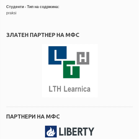
3DFindIT
Студенти - Тип на содржина:
WATERBRIDGING
praksi
CIRASIM
ENERGET
ЗЛАТЕН ПАРТНЕР НА МФС
AIR QUALITY MODELLING
АКТИ
АКТИ
ИНФОРМАЦИИ ОД ЈАВЕН КАРАКТЕР
АНКЕТИ И САМОЕВАЛУАЦИИ
ЗАВРШНИ СМЕТКИ
ТЕЛЕФОНСКИ ИМЕНИК
ПАРТНЕРИ НА МФС
ALUMNI MFS
ИЗВЕСТУВАЊА