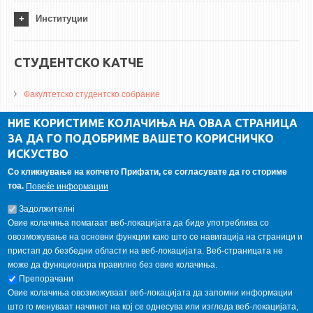
Институции
СТУДЕНТСКО КАТЧЕ
Факултетско студентско собрание
ДА Винчи магазин
НИЕ КОРИСТИМЕ КОЛАЧИЊА НА ОВАА СТРАНИЦА
ЗА ДА ГО ПОДОБРИМЕ ВАШЕТО КОРИСНИЧКО
Алумни асоцијација
ИСКУСТВО
Студентски пракси
Со кликнување на копчето Прифати, се согласувате да го сториме
тоа.
Повеќе информации
ГАЛЕРИЈА
Задолжителнi
Овие колачиња помагаат веб-локацијата да биде употреблива со
овозможување на основни функции како што се навигација на страници и
пристап до безбедни области на веб-локацијата. Веб-страницата не
може да функционира правилно без овие колачиња.
Препорачани
Овие колачиња овозможуваат веб-локацијата да запомни информации
што го менуваат начинот на кој се однесува или изгледа веб-локацијата,