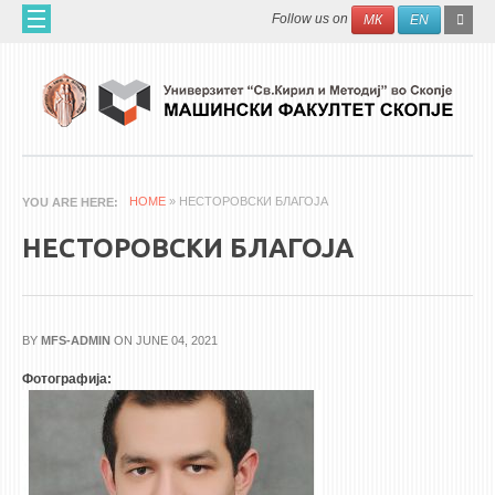
Skip to main content
SEAR
Search
Follow us on
МК
EN
FO
ДОМА
ЗА НАС
60 ГОДИНИ МФ
ЗА ФАКУЛТЕТОТ
HOME
» НЕСТОРОВСКИ БЛАГОЈА
YOU ARE HERE
ОРГАНИЗАЦИЈА
НЕСТОРОВСКИ БЛАГОЈА
НАУЧНА ДЕЈНОСТ
МАШИНСКО ИНЖЕНЕРСТВО - НАУЧНО СПИСАНИЕ
BY
MFS-ADMIN
ON JUNE 04, 2021
АПЛИКАТИВНА ДЕЈНОСТ
Фотографија:
МЕЃУНАРОДНА СОРАБОТКА
ERASMUS+
QIM-SEE