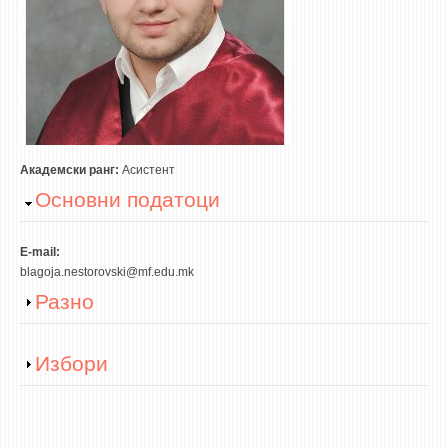
3DFindIT
WATERBRIDGING
CIRASIM
ENERGET
AIR QUALITY MODELLING
АКТИ
Академски ранг:
Асистент
Hide
Основни податоци
АКТИ
ИНФОРМАЦИИ ОД ЈАВЕН КАРАКТЕР
E-mail:
АНКЕТИ И САМОЕВАЛУАЦИИ
blagoja.nestorovski@mf.edu.mk
Show
Разно
ЗАВРШНИ СМЕТКИ
ТЕЛЕФОНСКИ ИМЕНИК
Show
Избори
ALUMNI MFS
ИЗВЕСТУВАЊА