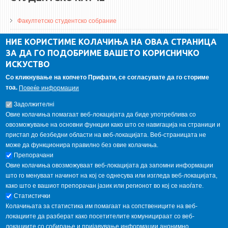
Факултетско студентско собрание
ДА Винчи магазин
НИЕ КОРИСТИМЕ КОЛАЧИЊА НА ОВАА СТРАНИЦА
ЗА ДА ГО ПОДОБРИМЕ ВАШЕТО КОРИСНИЧКО
Алумни асоцијација
ИСКУСТВО
Студентски пракси
Со кликнување на копчето Прифати, се согласувате да го сториме
тоа.
Повеќе информации
ГАЛЕРИЈА
Задолжителнi
Овие колачиња помагаат веб-локацијата да биде употреблива со
овозможување на основни функции како што се навигација на страници и
пристап до безбедни области на веб-локацијата. Веб-страницата не
може да функционира правилно без овие колачиња.
Препорачани
Овие колачиња овозможуваат веб-локацијата да запомни информации
што го менуваат начинот на кој се однесува или изгледа веб-локацијата,
како што е вашиот препорачан јазик или регионот во кој се наоѓате.
Статистички
Колачињата за статистика им помагаат на сопствениците на веб-
локациите да разберат како посетителите комуницираат со веб-
локациите со собирање и пријавување информации анонимно.