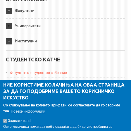
Факултети
Универзитети
Институции
СТУДЕНТСКО КАТЧЕ
Факултетско студентско собрание
ДА Винчи магазин
НИЕ КОРИСТИМЕ КОЛАЧИЊА НА ОВАА СТРАНИЦА
ЗА ДА ГО ПОДОБРИМЕ ВАШЕТО КОРИСНИЧКО
Алумни асоцијација
ИСКУСТВО
Студентски пракси
Со кликнување на копчето Прифати, се согласувате да го сториме
тоа.
Повеќе информации
ГАЛЕРИЈА
Задолжителнi
Овие колачиња помагаат веб-локацијата да биде употреблива со