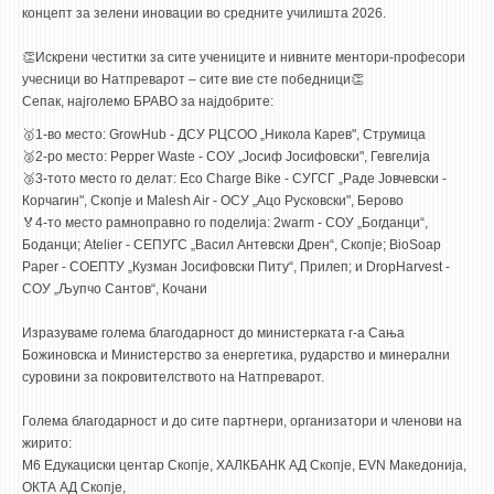
3DFindIT
концепт за зелени иновации во средните училишта 2026.
WATERBRIDGING
👏Искрени честитки за сите учениците и нивните ментори-професори
CIRASIM
учесници во Натпреварот – сите вие сте победници👏
Сепак, најголемо БРАВО за најдобрите:
ENERGET
🥇1-во место: GrowHub - ДСУ РЦСОО „Никола Карев", Струмица
AIR QUALITY MODELLING
🥈2-ро место: Pepper Waste - СОУ „Јосиф Јосифовски", Гевгелија
🥉3-тото место го делат: Eco Charge Bike - СУГСГ „Раде Јовчевски -
АКТИ
Корчагин", Скопје и Malesh Air - ОСУ „Ацо Русковски", Берово
🏅4-то место рамноправно го поделија: 2warm - СОУ „Богданци“,
АКТИ
Боданци; Atelier - СЕПУГС „Васил Антевски Дрен“, Скопје; BioSoap
ИНФОРМАЦИИ ОД ЈАВЕН КАРАКТЕР
Paper - СОЕПТУ „Кузман Јосифовски Питу“, Прилеп; и DropHarvest -
СОУ „Љупчо Сантов“, Кочани
АНКЕТИ И САМОЕВАЛУАЦИИ
ЗАВРШНИ СМЕТКИ
Изразуваме голема благодарност до министерката г-а Сања
Божиновска и Министерство за енергетика, рударство и минерални
суровини за покровителството на Натпреварот.
ТЕЛЕФОНСКИ ИМЕНИК
ALUMNI MFS
Голема благодарност и до сите партнери, организатори и членови на
жирито:
ИЗВЕСТУВАЊА
M6 Едукациски центар Скопје, ХАЛКБАНК АД Скопје, EVN Македонија,
ОКТА АД Скопје,