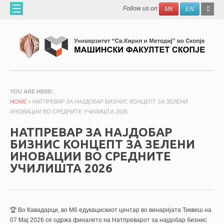
Skip to main content
SEAR
Search
Follow us on
МК
EN
FO
ДОМА
ЗА НАС
60 ГОДИНИ МФ
ЗА ФАКУЛТЕТОТ
YOU ARE HERE
HOME
ОРГАНИЗАЦИЈА
» НАТПРЕВАР ЗА НАЈДОБАР БИЗНИС КОНЦЕПТ ЗА ЗЕЛЕНИ
ИНОВАЦИИ ВО СРЕДНИТЕ УЧИЛИШТА 2026
НАУЧНА ДЕЈНОСТ
НАТПРЕВАР ЗА НАЈДОБАР
МАШИНСКО ИНЖЕНЕРСТВО - НАУЧНО СПИСАНИЕ
БИЗНИС КОНЦЕПТ ЗА ЗЕЛЕНИ
ИНОВАЦИИ ВО СРЕДНИТЕ
АПЛИКАТИВНА ДЕЈНОСТ
УЧИЛИШТА 2026
МЕЃУНАРОДНА СОРАБОТКА
ERASMUS+
QIM-SEE
🏆 Во Кавадарци, во M6 едукацискиот центар во винаријата Тиквеш на
07 Мај 2026 се одржа финалето на Натпреварот за најдобар бизнис