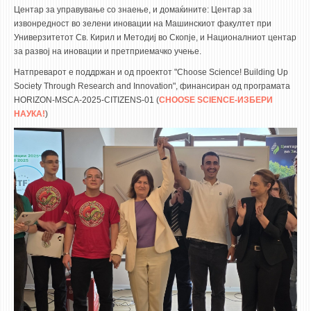
НАСТАВЕН КАДАР
Центар за управување со знаење, и домаќините: Центар за
извонредност во зелени иновации на Машинскиот факултет при
РЕДОВНИ ПРОФ.
Универзитетот Св. Кирил и Методиј во Скопје, и Националниот центар
за развој на иновации и претприемачко учење.
ВОНРЕДНИ ПРОФ.
Натпреварот е поддржан и од проектот "Choose Science! Building Up
ДОЦЕНТИ
Society Through Research and Innovation", финансиран од програмата
АСИСТЕНТИ
HORIZON-MSCA-2025-CITIZENS-01 (
CHOOSE SCIENCE-ИЗБЕРИ
НАУКА!
)
ЛЕКТОРИ
ЛАБОРАНТИ
ПЕНЗИОНИРАН КАДАР
IN MEMORIAM
СТУДИИ
I ЦИКЛУС - ДОДИПЛОМСКИ
II ЦИКЛУС - ПОСЛЕДИПЛОМСКИ
III ЦИКЛУС - ДОКТОРСКИ
МЕЃУНАРОДНА РАЗМЕНА