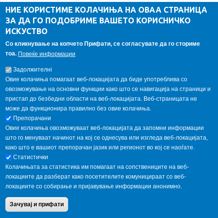
ДА Винчи магазин
НИЕ КОРИСТИМЕ КОЛАЧИЊА НА ОВАА СТРАНИЦА
ЗА ДА ГО ПОДОБРИМЕ ВАШЕТО КОРИСНИЧКО
Алумни асоцијација
ИСКУСТВО
Студентски пракси
Со кликнување на копчето Прифати, се согласувате да го сториме
тоа.
Повеќе информации
ГАЛЕРИЈА
Задолжителнi
Овие колачиња помагаат веб-локацијата да биде употреблива со
овозможување на основни функции како што се навигација на страници и
пристап до безбедни области на веб-локацијата. Веб-страницата не
може да функционира правилно без овие колачиња.
Препорачани
Овие колачиња овозможуваат веб-локацијата да запомни информации
што го менуваат начинот на кој се однесува или изгледа веб-локацијата,
како што е вашиот препорачан јазик или регионот во кој се наоѓате.
Статистички
Колачињата за статистика им помагаат на сопствениците на веб-
локациите да разберат како посетителите комуницираат со веб-
локациите со собирање и пријавување информации анонимно.
Copyright © 2013 Garnet All Rights Reserved. Designed by
weebpal.com
.
Зачувај и прифати
Powered by
VapourApps