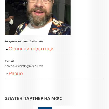
3DFindIT
WATERBRIDGING
CIRASIM
ENERGET
AIR QUALITY MODELLING
АКТИ
Академски ранг:
Лаборант
Hide
Основни податоци
АКТИ
ИНФОРМАЦИИ ОД ЈАВЕН КАРАКТЕР
E-mail:
АНКЕТИ И САМОЕВАЛУАЦИИ
borche.krstovski@mf.edu.mk
Show
Разно
ЗАВРШНИ СМЕТКИ
ТЕЛЕФОНСКИ ИМЕНИК
ALUMNI MFS
ЗЛАТЕН ПАРТНЕР НА МФС
ИЗВЕСТУВАЊА